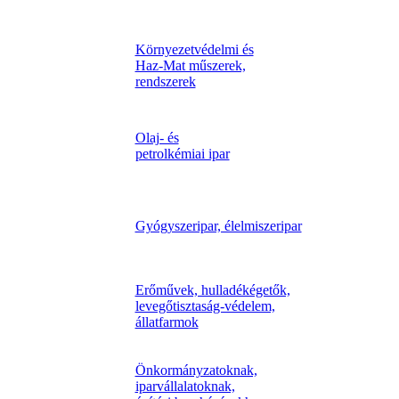
Környezetvédelmi és
Haz-Mat műszerek,
rendszerek
Olaj- és
petrolkémiai ipar
Gyógyszeripar, élelmiszeripar
Erőművek, hulladékégetők,
levegőtisztaság-védelem,
állatfarmok
Önkormányzatoknak,
iparvállalatoknak,