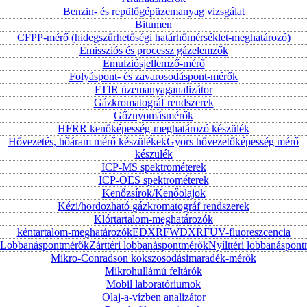
Benzin- és repülőgépüzemanyag vizsgálat
Bitumen
CFPP-mérő (hidegszűrhetőségi határhőmérséklet-meghatározó)
Emissziós és processz gázelemzők
Emulziósjellemző-mérő
Folyáspont- és zavarosodáspont-mérők
FTIR üzemanyaganalizátor
Gázkromatográf rendszerek
Gőznyomásmérők
HFRR kenőképesség-meghatározó készülék
Hővezetés, hőáram mérő készülékek
Gyors hővezetőképesség mérő
készülék
ICP-MS spektrométerek
ICP-OES spektrométerek
Kenőzsírok/Kenőolajok
Kézi/hordozható gázkromatográf rendszerek
Klórtartalom-meghatározók
kéntartalom-meghatározók
EDXRF
WDXRF
UV-fluoreszcencia
Lobbanáspontmérők
Zárttéri lobbanáspontmérők
Nyílttéri lobbanáspon
Mikro-Conradson kokszosodásimaradék-mérők
Mikrohullámú feltárók
Mobil laboratóriumok
Olaj-a-vízben analizátor