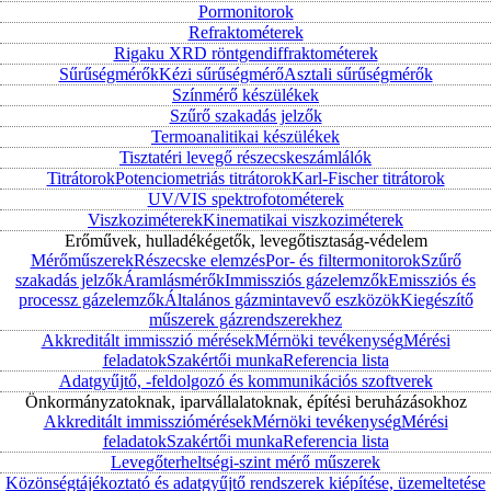
Pormonitorok
Refraktométerek
Rigaku XRD röntgendiffraktométerek
Sűrűségmérők
Kézi sűrűségmérő
Asztali sűrűségmérők
Színmérő készülékek
Szűrő szakadás jelzők
Termoanalitikai készülékek
Tisztatéri levegő részecskeszámlálók
Titrátorok
Potenciometriás titrátorok
Karl-Fischer titrátorok
UV/VIS spektrofotométerek
Viszkoziméterek
Kinematikai viszkoziméterek
Erőművek, hulladékégetők, levegőtisztaság-védelem
Mérőműszerek
Részecske elemzés
Por- és filtermonitorok
Szűrő
szakadás jelzők
Áramlásmérők
Immissziós gázelemzők
Emissziós és
processz gázelemzők
Általános gázmintavevő eszközök
Kiegészítő
műszerek gázrendszerekhez
Akkreditált immisszió mérések
Mérnöki tevékenység
Mérési
feladatok
Szakértői munka
Referencia lista
Adatgyűjtő, -feldolgozó és kommunikációs szoftverek
Önkormányzatoknak, iparvállalatoknak, építési beruházásokhoz
Akkreditált immissziómérések
Mérnöki tevékenység
Mérési
feladatok
Szakértői munka
Referencia lista
Levegőterheltségi-szint mérő műszerek
Közönségtájékoztató és adatgyűjtő rendszerek kiépítése, üzemeltetése