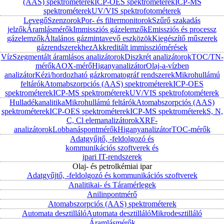
(AAS) spektrométerek
ICP-OES spektrométerek
ICP-MS
spektrométerek
UV/VIS spektrofotométerek
Levegő
Szenzorok
Por- és filtermonitorok
Szűrő szakadás
jelzők
Áramlásmérők
Immissziós gázelemzők
Emissziós és processz
gázelemzők
Általános gázmintavevő eszközök
Kiegészítő műszerek
gázrendszerekhez
Akkreditált immissziómérések
Víz
Szegmentált áramlásos analizátorok
Diszkrét analizátorok
TOC/TN-
mérők
AOX-mérő
Higanyanalizátor
Olaj-a-vízben
analizátor
Kézi/hordozható gázkromatográf rendszerek
Mikrohullámú
feltárók
Atomabszorpciós (AAS) spektrométerek
ICP-OES
spektrométerek
ICP-MS spektrométerek
UV/VIS spektrofotométerek
Hulladékanalitika
Mikrohullámú feltárók
Atomabszorpciós (AAS)
spektrométerek
ICP-OES spektrométerek
ICP-MS spektrométerek
S, N,
C, Cl elemanalizátorok
XRF-
analizátorok
Lobbanáspontmérők
Higanyanalizátor
TOC-mérők
Adatgyűjtő, -feldolgozó és
kommunikációs szoftverek és
ipari IT-rendszerek
Olaj- és petrolkémiai ipar
Adatgyűjtő, -feldolgozó és kommunikációs szoftverek
Analitikai- és Táramérlegek
Anilinpontmérő
Atomabszorpciós (AAS) spektrométerek
Automata desztilláló
Automata desztilláló
Mikrodesztilláló
Áramlásmérők