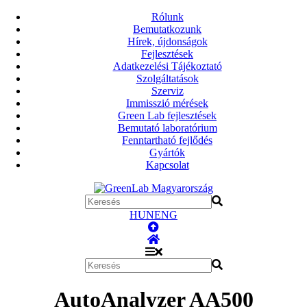
Rólunk
Bemutatkozunk
Hírek, újdonságok
Fejlesztések
Adatkezelési Tájékoztató
Szolgáltatások
Szerviz
Immisszió mérések
Green Lab fejlesztések
Bemutató laboratórium
Fenntartható fejlődés
Gyártók
Kapcsolat
HUN
ENG
AutoAnalyzer AA500