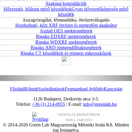
Szakmai konzultációk
Hővezetés, hőáram mérő készülékek
Gyors hővezetőképesség mérő
készülék
Anyagvizsgálat, fémanalitika, ötvözetválogatás
Hordozható, kézi XRF ötvözet és nemesfém analizátor
Asztali OES spektrométerek
Rigaku EDXRF spektrométerek
Rigaku WDXRF spektrométerek
Rigaku XRD röntgendiffraktométerek
Rigaku CT készülékek és röntgen mikroszkópok
Főoldal
Rólunk
Szolgáltatások
Fenntartható fejlődés
Kapcsolat
1126 Budapest, Derkovits utca 3-5.
Telefon:
+36 (1) 214-0955
| E-mail:
info@greenlab.hu
VIZSGÁLÓLABORATÓRIUM
NAH-1-1540/2024
© 2014-2026 Green Lab Magyarország Mérnöki Iroda Kft. Minden
jog fenntartva.