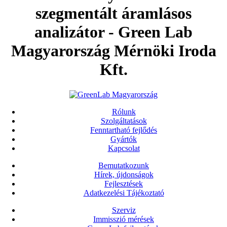
szegmentált áramlásos
analizátor - Green Lab
Magyarország Mérnöki Iroda
Kft.
Rólunk
Szolgáltatások
Fenntartható fejlődés
Gyártók
Kapcsolat
Bemutatkozunk
Hírek, újdonságok
Fejlesztések
Adatkezelési Tájékoztató
Szerviz
Immisszió mérések