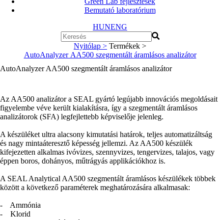
Green Lab fejlesztések
Bemutató laboratórium
HUN
ENG
Nyitólap >
Termékek >
AutoAnalyzer AA500 szegmentált áramlásos analizátor
AutoAnalyzer AA500 szegmentált áramlásos analizátor
Az AA500 analizátor a SEAL gyártó legújabb innovációs megoldásait
figyelembe véve került kialakításra, így a szegmentált áramlásos
analizátorok (SFA) legfejlettebb képviselője jelenleg.
A készüléket ultra alacsony kimutatási határok, teljes automatizáltság
és nagy mintaáteresztő képesség jellemzi. Az AA500 készülék
kifejezetten alkalmas ivóvizes, szennyvizes, tengervizes, talajos, vagy
éppen boros, dohányos, műtrágyás applikációkhoz is.
A SEAL Analytical AA500 szegmentált áramlásos készülékek többek
között a következő paraméterek meghatározására alkalmasak:
- Ammónia
- Klorid