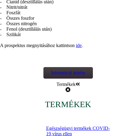
- Cianid (desztillálás után)
- Nitrit/nitrát
- Foszfát
- Összes foszfor
- Összes nitrogén
- Fenol (desztillálás után)
- Szilikát
A prospektus megnyitásához kattintson
ide
.
Információ kérése
Termékek
TERMÉKEK
Egészségügyi termékek COVID-
19 vírus ellen