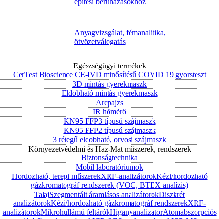
építési beruházásokhoz
Anyagvizsgálat, fémanalitika,
ötvözetválogatás
Egészségügyi termékek
CerTest Bioscience CE-IVD minősítésű COVID 19 gyorsteszt
3D mintás gyerekmaszk
Eldobható mintás gyerekmaszk
Arcpajzs
IR hőmérő
KN95 FFP3 típusú szájmaszk
KN95 FFP2 típusú szájmaszk
3 rétegű eldobható, orvosi szájmaszk
Környezetvédelmi és Haz-Mat műszerek, rendszerek
Biztonságtechnika
Mobil laboratóriumok
Hordozható, terepi műszerek
XRF-analizátorok
Kézi/hordozható
gázkromatográf rendszerek (VOC, BTEX analízis)
Talaj
Szegmentált áramlásos analizátorok
Diszkrét
analizátorok
Kézi/hordozható gázkromatográf rendszerek
XRF-
analizátorok
Mikrohullámú feltárók
Higanyanalizátor
Atomabszorpciós