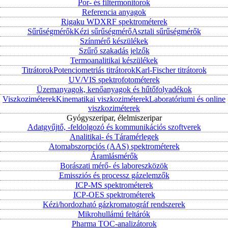
Por- és filtermonitorok
Referencia anyagok
Rigaku WDXRF spektrométerek
Sűrűségmérők
Kézi sűrűségmérő
Asztali sűrűségmérők
Színmérő készülékek
Szűrő szakadás jelzők
Termoanalitikai készülékek
Titrátorok
Potenciometriás titrátorok
Karl-Fischer titrátorok
UV/VIS spektrofotométerek
Üzemanyagok, kenőanyagok és hűtőfolyadékok
Viszkoziméterek
Kinematikai viszkoziméterek
Laboratóriumi és online
viszkoziméterek
Gyógyszeripar, élelmiszeripar
Adatgyűjtő, -feldolgozó és kommunikációs szoftverek
Analitikai- és Táramérlegek
Atomabszorpciós (AAS) spektrométerek
Áramlásmérők
Borászati mérő- és laboreszközök
Emissziós és processz gázelemzők
ICP-MS spektrométerek
ICP-OES spektrométerek
Kézi/hordozható gázkromatográf rendszerek
Mikrohullámú feltárók
Pharma TOC-analizátorok