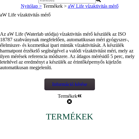
Nyitólap >
Termékek >
aW Life vízaktivitás mérő
aW Life vízaktivitás mérő
Az aW Life (Waterlab utódja) vízaktivitás mérő készülék az ISO
18787 szabványnak megfelelően, automatikusan méri gyógyszer-,
élelmiszer- és kozmetikai ipari minták vízaktivitását. A készülék
harmatpont érzékelő segítségével a valódi vízaktivitást méri, mely az
ilyen mérések referencia módszere. Az átlagos mérésidő 5 perc, mely
leteltével az eredményt a készülék az érintőképernyős kijelzőn
automatikusan megjeleníti.
Információ kérése
Termékek
TERMÉKEK