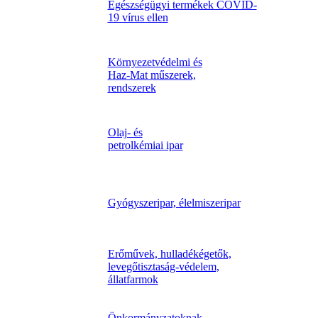
Egészségügyi termékek COVID-
19 vírus ellen
Környezetvédelmi és
Haz-Mat műszerek,
rendszerek
Olaj- és
petrolkémiai ipar
Gyógyszeripar, élelmiszeripar
Erőművek, hulladékégetők,
levegőtisztaság-védelem,
állatfarmok
Önkormányzatoknak,