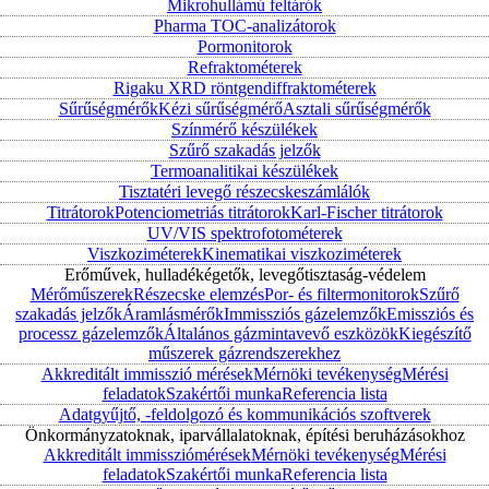
Mikrohullámú feltárók
Pharma TOC-analizátorok
Pormonitorok
Refraktométerek
Rigaku XRD röntgendiffraktométerek
Sűrűségmérők
Kézi sűrűségmérő
Asztali sűrűségmérők
Színmérő készülékek
Szűrő szakadás jelzők
Termoanalitikai készülékek
Tisztatéri levegő részecskeszámlálók
Titrátorok
Potenciometriás titrátorok
Karl-Fischer titrátorok
UV/VIS spektrofotométerek
Viszkoziméterek
Kinematikai viszkoziméterek
Erőművek, hulladékégetők, levegőtisztaság-védelem
Mérőműszerek
Részecske elemzés
Por- és filtermonitorok
Szűrő
szakadás jelzők
Áramlásmérők
Immissziós gázelemzők
Emissziós és
processz gázelemzők
Általános gázmintavevő eszközök
Kiegészítő
műszerek gázrendszerekhez
Akkreditált immisszió mérések
Mérnöki tevékenység
Mérési
feladatok
Szakértői munka
Referencia lista
Adatgyűjtő, -feldolgozó és kommunikációs szoftverek
Önkormányzatoknak, iparvállalatoknak, építési beruházásokhoz
Akkreditált immissziómérések
Mérnöki tevékenység
Mérési
feladatok
Szakértői munka
Referencia lista