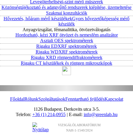
Levegőterheltségi-szint mérő műszerek
Közönségtájékoztató és adatgyűjtő rendszerek kiépítése, üzemeltetése
Szakmai konzultációk
Hővezetés, hőáram mérő készülékek
Gyors hővezetőképesség mérő
készülék
Anyagvizsgálat, fémanalitika, ötvözetválogatás
Hordozható, kézi XRF ötvözet és nemesfém analizátor
Asztali OES spektrométerek
Rigaku EDXRF spektrométerek
Rigaku WDXRF spektrométerek
Rigaku XRD röntgendiffraktométerek
Rigaku CT készülékek és röntgen mikroszkópok
Főoldal
Rólunk
Szolgáltatások
Fenntartható fejlődés
Kapcsolat
1126 Budapest, Derkovits utca 3-5.
Telefon:
+36 (1) 214-0955
| E-mail:
info@greenlab.hu
VIZSGÁLÓLABORATÓRIUM
NAH-1-1540/2024