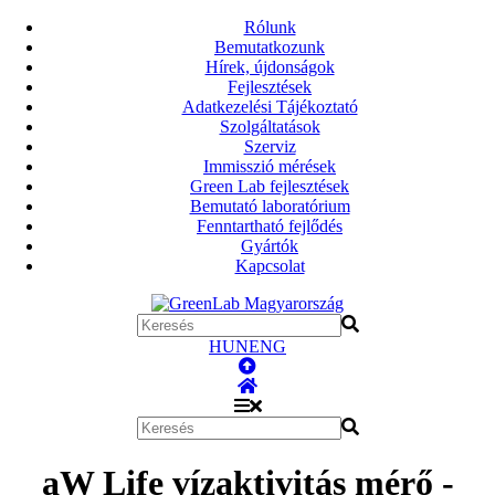
Rólunk
Bemutatkozunk
Hírek, újdonságok
Fejlesztések
Adatkezelési Tájékoztató
Szolgáltatások
Szerviz
Immisszió mérések
Green Lab fejlesztések
Bemutató laboratórium
Fenntartható fejlődés
Gyártók
Kapcsolat
HUN
ENG
aW Life vízaktivitás mérő -