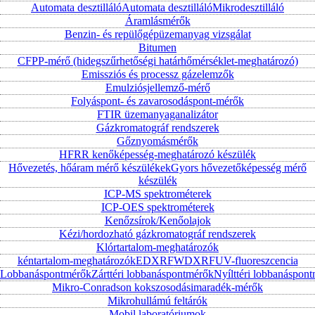
Automata desztilláló
Automata desztilláló
Mikrodesztilláló
Áramlásmérők
Benzin- és repülőgépüzemanyag vizsgálat
Bitumen
CFPP-mérő (hidegszűrhetőségi határhőmérséklet-meghatározó)
Emissziós és processz gázelemzők
Emulziósjellemző-mérő
Folyáspont- és zavarosodáspont-mérők
FTIR üzemanyaganalizátor
Gázkromatográf rendszerek
Gőznyomásmérők
HFRR kenőképesség-meghatározó készülék
Hővezetés, hőáram mérő készülékek
Gyors hővezetőképesség mérő
készülék
ICP-MS spektrométerek
ICP-OES spektrométerek
Kenőzsírok/Kenőolajok
Kézi/hordozható gázkromatográf rendszerek
Klórtartalom-meghatározók
kéntartalom-meghatározók
EDXRF
WDXRF
UV-fluoreszcencia
Lobbanáspontmérők
Zárttéri lobbanáspontmérők
Nyílttéri lobbanáspon
Mikro-Conradson kokszosodásimaradék-mérők
Mikrohullámú feltárók
Mobil laboratóriumok