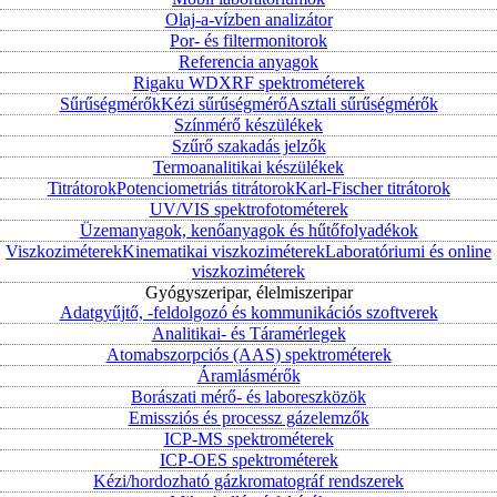
Olaj-a-vízben analizátor
Por- és filtermonitorok
Referencia anyagok
Rigaku WDXRF spektrométerek
Sűrűségmérők
Kézi sűrűségmérő
Asztali sűrűségmérők
Színmérő készülékek
Szűrő szakadás jelzők
Termoanalitikai készülékek
Titrátorok
Potenciometriás titrátorok
Karl-Fischer titrátorok
UV/VIS spektrofotométerek
Üzemanyagok, kenőanyagok és hűtőfolyadékok
Viszkoziméterek
Kinematikai viszkoziméterek
Laboratóriumi és online
viszkoziméterek
Gyógyszeripar, élelmiszeripar
Adatgyűjtő, -feldolgozó és kommunikációs szoftverek
Analitikai- és Táramérlegek
Atomabszorpciós (AAS) spektrométerek
Áramlásmérők
Borászati mérő- és laboreszközök
Emissziós és processz gázelemzők
ICP-MS spektrométerek
ICP-OES spektrométerek
Kézi/hordozható gázkromatográf rendszerek