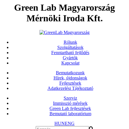
Green Lab Magyarország
Mérnöki Iroda Kft.
Rólunk
Szolgáltatások
Fenntartható fejlődés
Gyártók
Kapcsolat
Bemutatkozunk
Hírek, újdonságok
Fejlesztések
Adatkezelési Tájékoztató
Szerviz
Immisszió mérések
Green Lab fejlesztések
Bemutató laboratórium
HUN
ENG