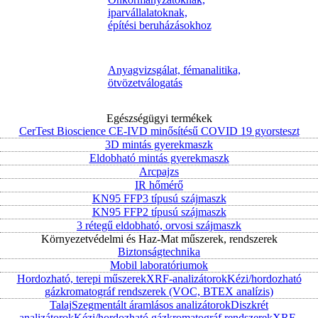
iparvállalatoknak,
építési beruházásokhoz
Anyagvizsgálat, fémanalitika,
ötvözetválogatás
Egészségügyi termékek
CerTest Bioscience CE-IVD minősítésű COVID 19 gyorsteszt
3D mintás gyerekmaszk
Eldobható mintás gyerekmaszk
Arcpajzs
IR hőmérő
KN95 FFP3 típusú szájmaszk
KN95 FFP2 típusú szájmaszk
3 rétegű eldobható, orvosi szájmaszk
Környezetvédelmi és Haz-Mat műszerek, rendszerek
Biztonságtechnika
Mobil laboratóriumok
Hordozható, terepi műszerek
XRF-analizátorok
Kézi/hordozható
gázkromatográf rendszerek (VOC, BTEX analízis)
Talaj
Szegmentált áramlásos analizátorok
Diszkrét
analizátorok
Kézi/hordozható gázkromatográf rendszerek
XRF-