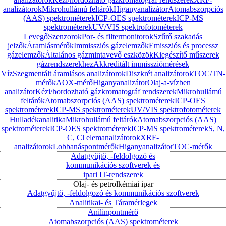
analizátorok
Mikrohullámú feltárók
Higanyanalizátor
Atomabszorpciós
(AAS) spektrométerek
ICP-OES spektrométerek
ICP-MS
spektrométerek
UV/VIS spektrofotométerek
Levegő
Szenzorok
Por- és filtermonitorok
Szűrő szakadás
jelzők
Áramlásmérők
Immissziós gázelemzők
Emissziós és processz
gázelemzők
Általános gázmintavevő eszközök
Kiegészítő műszerek
gázrendszerekhez
Akkreditált immissziómérések
Víz
Szegmentált áramlásos analizátorok
Diszkrét analizátorok
TOC/TN-
mérők
AOX-mérő
Higanyanalizátor
Olaj-a-vízben
analizátor
Kézi/hordozható gázkromatográf rendszerek
Mikrohullámú
feltárók
Atomabszorpciós (AAS) spektrométerek
ICP-OES
spektrométerek
ICP-MS spektrométerek
UV/VIS spektrofotométerek
Hulladékanalitika
Mikrohullámú feltárók
Atomabszorpciós (AAS)
spektrométerek
ICP-OES spektrométerek
ICP-MS spektrométerek
S, N,
C, Cl elemanalizátorok
XRF-
analizátorok
Lobbanáspontmérők
Higanyanalizátor
TOC-mérők
Adatgyűjtő, -feldolgozó és
kommunikációs szoftverek és
ipari IT-rendszerek
Olaj- és petrolkémiai ipar
Adatgyűjtő, -feldolgozó és kommunikációs szoftverek
Analitikai- és Táramérlegek
Anilinpontmérő
Atomabszorpciós (AAS) spektrométerek