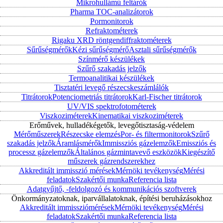
Mikrohullámú feltárók
Pharma TOC-analizátorok
Pormonitorok
Refraktométerek
Rigaku XRD röntgendiffraktométerek
Sűrűségmérők
Kézi sűrűségmérő
Asztali sűrűségmérők
Színmérő készülékek
Szűrő szakadás jelzők
Termoanalitikai készülékek
Tisztatéri levegő részecskeszámlálók
Titrátorok
Potenciometriás titrátorok
Karl-Fischer titrátorok
UV/VIS spektrofotométerek
Viszkoziméterek
Kinematikai viszkoziméterek
Erőművek, hulladékégetők, levegőtisztaság-védelem
Mérőműszerek
Részecske elemzés
Por- és filtermonitorok
Szűrő
szakadás jelzők
Áramlásmérők
Immissziós gázelemzők
Emissziós és
processz gázelemzők
Általános gázmintavevő eszközök
Kiegészítő
műszerek gázrendszerekhez
Akkreditált immisszió mérések
Mérnöki tevékenység
Mérési
feladatok
Szakértői munka
Referencia lista
Adatgyűjtő, -feldolgozó és kommunikációs szoftverek
Önkormányzatoknak, iparvállalatoknak, építési beruházásokhoz
Akkreditált immissziómérések
Mérnöki tevékenység
Mérési
feladatok
Szakértői munka
Referencia lista