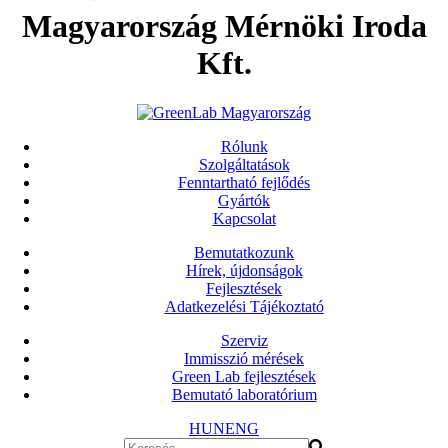
Magyarország Mérnöki Iroda
Kft.
Rólunk
Szolgáltatások
Fenntartható fejlődés
Gyártók
Kapcsolat
Bemutatkozunk
Hírek, újdonságok
Fejlesztések
Adatkezelési Tájékoztató
Szerviz
Immisszió mérések
Green Lab fejlesztések
Bemutató laboratórium
HUN
ENG