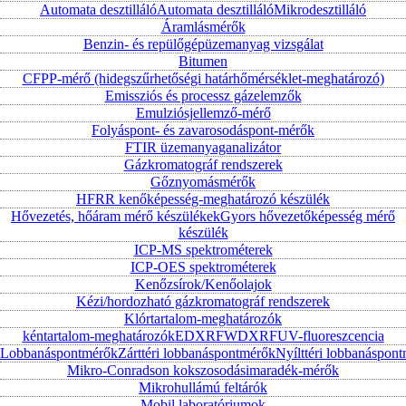
Automata desztilláló
Automata desztilláló
Mikrodesztilláló
Áramlásmérők
Benzin- és repülőgépüzemanyag vizsgálat
Bitumen
CFPP-mérő (hidegszűrhetőségi határhőmérséklet-meghatározó)
Emissziós és processz gázelemzők
Emulziósjellemző-mérő
Folyáspont- és zavarosodáspont-mérők
FTIR üzemanyaganalizátor
Gázkromatográf rendszerek
Gőznyomásmérők
HFRR kenőképesség-meghatározó készülék
Hővezetés, hőáram mérő készülékek
Gyors hővezetőképesség mérő
készülék
ICP-MS spektrométerek
ICP-OES spektrométerek
Kenőzsírok/Kenőolajok
Kézi/hordozható gázkromatográf rendszerek
Klórtartalom-meghatározók
kéntartalom-meghatározók
EDXRF
WDXRF
UV-fluoreszcencia
Lobbanáspontmérők
Zárttéri lobbanáspontmérők
Nyílttéri lobbanáspon
Mikro-Conradson kokszosodásimaradék-mérők
Mikrohullámú feltárók
Mobil laboratóriumok