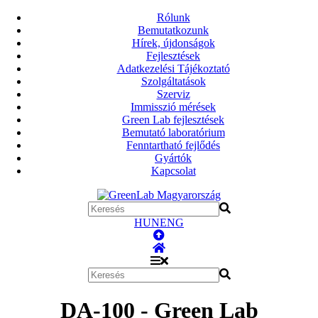
Rólunk
Bemutatkozunk
Hírek, újdonságok
Fejlesztések
Adatkezelési Tájékoztató
Szolgáltatások
Szerviz
Immisszió mérések
Green Lab fejlesztések
Bemutató laboratórium
Fenntartható fejlődés
Gyártók
Kapcsolat
HUN
ENG
DA-100 - Green Lab