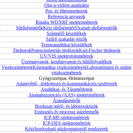
Olaj-a-vízben analizátor
Por- és filtermonitorok
Referencia anyagok
Rigaku WDXRF spektrométerek
Sűrűségmérők
Kézi sűrűségmérő
Asztali sűrűségmérők
Színmérő készülékek
Szűrő szakadás jelzők
Termoanalitikai készülékek
Titrátorok
Potenciometriás titrátorok
Karl-Fischer titrátorok
UV/VIS spektrofotométerek
Üzemanyagok, kenőanyagok és hűtőfolyadékok
Viszkoziméterek
Kinematikai viszkoziméterek
Laboratóriumi és online
viszkoziméterek
Gyógyszeripar, élelmiszeripar
Adatgyűjtő, -feldolgozó és kommunikációs szoftverek
Analitikai- és Táramérlegek
Atomabszorpciós (AAS) spektrométerek
Áramlásmérők
Borászati mérő- és laboreszközök
Emissziós és processz gázelemzők
ICP-MS spektrométerek
ICP-OES spektrométerek
Kézi/hordozható gázkromatográf rendszerek