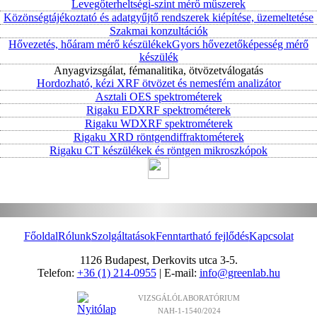
Levegőterheltségi-szint mérő műszerek
Közönségtájékoztató és adatgyűjtő rendszerek kiépítése, üzemeltetése
Szakmai konzultációk
Hővezetés, hőáram mérő készülékek
Gyors hővezetőképesség mérő
készülék
Anyagvizsgálat, fémanalitika, ötvözetválogatás
Hordozható, kézi XRF ötvözet és nemesfém analizátor
Asztali OES spektrométerek
Rigaku EDXRF spektrométerek
Rigaku WDXRF spektrométerek
Rigaku XRD röntgendiffraktométerek
Rigaku CT készülékek és röntgen mikroszkópok
Főoldal
Rólunk
Szolgáltatások
Fenntartható fejlődés
Kapcsolat
1126 Budapest, Derkovits utca 3-5.
Telefon:
+36 (1) 214-0955
| E-mail:
info@greenlab.hu
VIZSGÁLÓLABORATÓRIUM
NAH-1-1540/2024