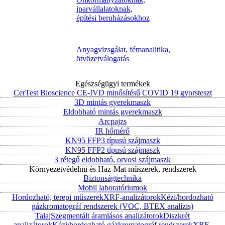
iparvállalatoknak,
építési beruházásokhoz
Anyagvizsgálat, fémanalitika,
ötvözetválogatás
Egészségügyi termékek
CerTest Bioscience CE-IVD minősítésű COVID 19 gyorsteszt
3D mintás gyerekmaszk
Eldobható mintás gyerekmaszk
Arcpajzs
IR hőmérő
KN95 FFP3 típusú szájmaszk
KN95 FFP2 típusú szájmaszk
3 rétegű eldobható, orvosi szájmaszk
Környezetvédelmi és Haz-Mat műszerek, rendszerek
Biztonságtechnika
Mobil laboratóriumok
Hordozható, terepi műszerek
XRF-analizátorok
Kézi/hordozható
gázkromatográf rendszerek (VOC, BTEX analízis)
Talaj
Szegmentált áramlásos analizátorok
Diszkrét
analizátorok
Kézi/hordozható gázkromatográf rendszerek
XRF-