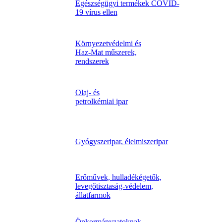
Egészségügyi termékek COVID-
19 vírus ellen
Környezetvédelmi és
Haz-Mat műszerek,
rendszerek
Olaj- és
petrolkémiai ipar
Gyógyszeripar, élelmiszeripar
Erőművek, hulladékégetők,
levegőtisztaság-védelem,
állatfarmok
Önkormányzatoknak,