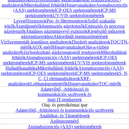
analizátorok
Mikrohullámú feltárók
Higanyanalizátor
Atomabszorpciós
(AAS) spektrométerek
ICP-OES spektrométerek
ICP-MS
spektrométerek
UV/VIS spektrofotométerek
Levegő
Szenzorok
Por- és filtermonitorok
Szűrő szakadás
jelzők
Áramlásmérők
Immissziós gázelemzők
Emissziós és processz
gázelemzők
Általános gázmintavevő eszközök
Kiegészítő műszerek
gázrendszerekhez
Akkreditált immissziómérések
Víz
Szegmentált áramlásos analizátorok
Diszkrét analizátorok
TOC/TN-
mérők
AOX-mérő
Higanyanalizátor
Olaj-a-vízben
analizátor
Kézi/hordozható gázkromatográf rendszerek
Mikrohullámú
feltárók
Atomabszorpciós (AAS) spektrométerek
ICP-OES
spektrométerek
ICP-MS spektrométerek
UV/VIS spektrofotométerek
Hulladékanalitika
Mikrohullámú feltárók
Atomabszorpciós (AAS)
spektrométerek
ICP-OES spektrométerek
ICP-MS spektrométerek
S, N,
C, Cl elemanalizátorok
XRF-
analizátorok
Lobbanáspontmérők
Higanyanalizátor
TOC-mérők
Adatgyűjtő, -feldolgozó és
kommunikációs szoftverek és
ipari IT-rendszerek
Olaj- és petrolkémiai ipar
Adatgyűjtő, -feldolgozó és kommunikációs szoftverek
Analitikai- és Táramérlegek
Anilinpontmérő
Atomabszorpciós (AAS) spektrométerek