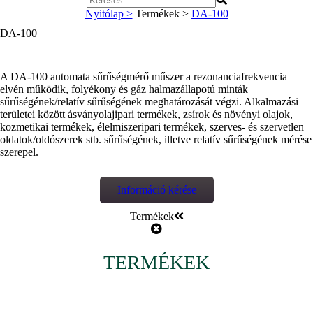
Nyitólap >
Termékek >
DA-100
DA-100
A DA-100 automata sűrűségmérő műszer a rezonanciafrekvencia
elvén működik, folyékony és gáz halmazállapotú minták
sűrűségének/relatív sűrűségének meghatározását végzi. Alkalmazási
területei között ásványolajipari termékek, zsírok és növényi olajok,
kozmetikai termékek, élelmiszeripari termékek, szerves- és szervetlen
oldatok/oldószerek stb. sűrűségének, illetve relatív sűrűségének mérése
szerepel.
Információ kérése
Termékek
TERMÉKEK