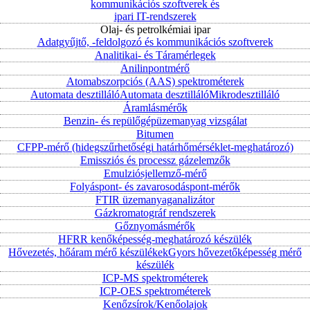
kommunikációs szoftverek és
ipari IT-rendszerek
Olaj- és petrolkémiai ipar
Adatgyűjtő, -feldolgozó és kommunikációs szoftverek
Analitikai- és Táramérlegek
Anilinpontmérő
Atomabszorpciós (AAS) spektrométerek
Automata desztilláló
Automata desztilláló
Mikrodesztilláló
Áramlásmérők
Benzin- és repülőgépüzemanyag vizsgálat
Bitumen
CFPP-mérő (hidegszűrhetőségi határhőmérséklet-meghatározó)
Emissziós és processz gázelemzők
Emulziósjellemző-mérő
Folyáspont- és zavarosodáspont-mérők
FTIR üzemanyaganalizátor
Gázkromatográf rendszerek
Gőznyomásmérők
HFRR kenőképesség-meghatározó készülék
Hővezetés, hőáram mérő készülékek
Gyors hővezetőképesség mérő
készülék
ICP-MS spektrométerek
ICP-OES spektrométerek
Kenőzsírok/Kenőolajok