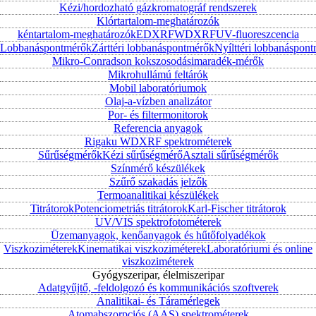
Kézi/hordozható gázkromatográf rendszerek
Klórtartalom-meghatározók
kéntartalom-meghatározók
EDXRF
WDXRF
UV-fluoreszcencia
Lobbanáspontmérők
Zárttéri lobbanáspontmérők
Nyílttéri lobbanáspon
Mikro-Conradson kokszosodásimaradék-mérők
Mikrohullámú feltárók
Mobil laboratóriumok
Olaj-a-vízben analizátor
Por- és filtermonitorok
Referencia anyagok
Rigaku WDXRF spektrométerek
Sűrűségmérők
Kézi sűrűségmérő
Asztali sűrűségmérők
Színmérő készülékek
Szűrő szakadás jelzők
Termoanalitikai készülékek
Titrátorok
Potenciometriás titrátorok
Karl-Fischer titrátorok
UV/VIS spektrofotométerek
Üzemanyagok, kenőanyagok és hűtőfolyadékok
Viszkoziméterek
Kinematikai viszkoziméterek
Laboratóriumi és online
viszkoziméterek
Gyógyszeripar, élelmiszeripar
Adatgyűjtő, -feldolgozó és kommunikációs szoftverek
Analitikai- és Táramérlegek
Atomabszorpciós (AAS) spektrométerek