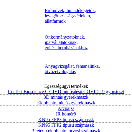
Erőművek, hulladékégetők,
levegőtisztaság-védelem,
állatfarmok
Önkormányzatoknak,
iparvállalatoknak,
építési beruházásokhoz
Anyagvizsgálat, fémanalitika,
ötvözetválogatás
Egészségügyi termékek
CerTest Bioscience CE-IVD minősítésű COVID 19 gyorsteszt
3D mintás gyerekmaszk
Eldobható mintás gyerekmaszk
Arcpajzs
IR hőmérő
KN95 FFP3 típusú szájmaszk
KN95 FFP2 típusú szájmaszk
3 rétegű eldobható, orvosi szájmaszk