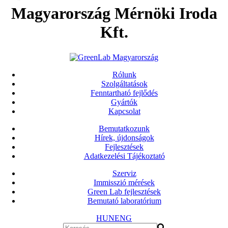
Magyarország Mérnöki Iroda
Kft.
Rólunk
Szolgáltatások
Fenntartható fejlődés
Gyártók
Kapcsolat
Bemutatkozunk
Hírek, újdonságok
Fejlesztések
Adatkezelési Tájékoztató
Szerviz
Immisszió mérések
Green Lab fejlesztések
Bemutató laboratórium
HUN
ENG