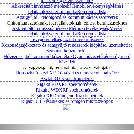
műszerek gázrendszerekhez
Akkreditált immisszió mérések
Mérnöki tevékenység
Mérési
feladatok
Szakértői munka
Referencia lista
Adatgyűjtő, -feldolgozó és kommunikációs szoftverek
Önkormányzatoknak, iparvállalatoknak, építési beruházásokhoz
Akkreditált immissziómérések
Mérnöki tevékenység
Mérési
feladatok
Szakértői munka
Referencia lista
Levegőterheltségi-szint mérő műszerek
Közönségtájékoztató és adatgyűjtő rendszerek kiépítése, üzemeltetése
Szakmai konzultációk
Hővezetés, hőáram mérő készülékek
Gyors hővezetőképesség mérő
készülék
Anyagvizsgálat, fémanalitika, ötvözetválogatás
Hordozható, kézi XRF ötvözet és nemesfém analizátor
Asztali OES spektrométerek
Rigaku EDXRF spektrométerek
Rigaku WDXRF spektrométerek
Rigaku XRD röntgendiffraktométerek
Rigaku CT készülékek és röntgen mikroszkópok