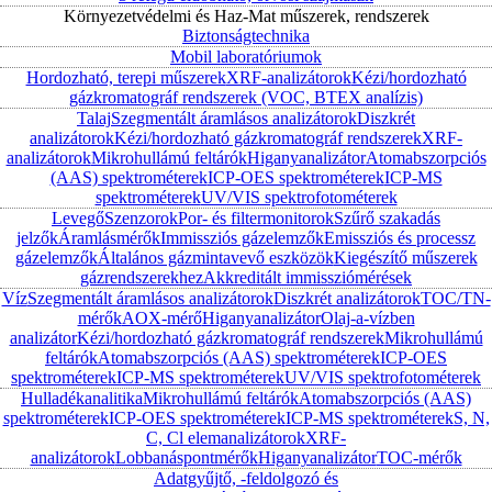
Környezetvédelmi és Haz-Mat műszerek, rendszerek
Biztonságtechnika
Mobil laboratóriumok
Hordozható, terepi műszerek
XRF-analizátorok
Kézi/hordozható
gázkromatográf rendszerek (VOC, BTEX analízis)
Talaj
Szegmentált áramlásos analizátorok
Diszkrét
analizátorok
Kézi/hordozható gázkromatográf rendszerek
XRF-
analizátorok
Mikrohullámú feltárók
Higanyanalizátor
Atomabszorpciós
(AAS) spektrométerek
ICP-OES spektrométerek
ICP-MS
spektrométerek
UV/VIS spektrofotométerek
Levegő
Szenzorok
Por- és filtermonitorok
Szűrő szakadás
jelzők
Áramlásmérők
Immissziós gázelemzők
Emissziós és processz
gázelemzők
Általános gázmintavevő eszközök
Kiegészítő műszerek
gázrendszerekhez
Akkreditált immissziómérések
Víz
Szegmentált áramlásos analizátorok
Diszkrét analizátorok
TOC/TN-
mérők
AOX-mérő
Higanyanalizátor
Olaj-a-vízben
analizátor
Kézi/hordozható gázkromatográf rendszerek
Mikrohullámú
feltárók
Atomabszorpciós (AAS) spektrométerek
ICP-OES
spektrométerek
ICP-MS spektrométerek
UV/VIS spektrofotométerek
Hulladékanalitika
Mikrohullámú feltárók
Atomabszorpciós (AAS)
spektrométerek
ICP-OES spektrométerek
ICP-MS spektrométerek
S, N,
C, Cl elemanalizátorok
XRF-
analizátorok
Lobbanáspontmérők
Higanyanalizátor
TOC-mérők
Adatgyűjtő, -feldolgozó és