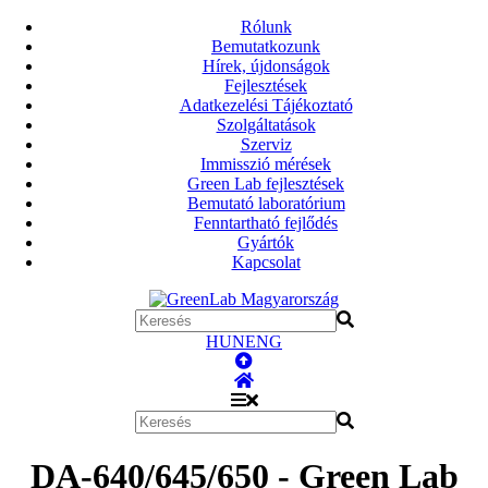
Rólunk
Bemutatkozunk
Hírek, újdonságok
Fejlesztések
Adatkezelési Tájékoztató
Szolgáltatások
Szerviz
Immisszió mérések
Green Lab fejlesztések
Bemutató laboratórium
Fenntartható fejlődés
Gyártók
Kapcsolat
HUN
ENG
DA-640/645/650 - Green Lab