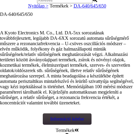
Nyitólap >
Termékek >
DA-640/645/650
DA-640/645/650
A Kyoto Electronics M. Co., Ltd. DA-5xx sorozatának
továbbfejlesztett, legújabb DA-6XX sorozatú automata sűrűségmérő
műszere a rezonanciafrekvencia – U-csöves oszcillációs módszer –
elvén működik, folyékony és gáz halmazállapotú minták
sűrűségének/relatív sűrűségének meghatározását végzi. Alkalmazási
területei között ásványolajipari termékek, zsírok és növényi olajok,
kozmetikai termékek, élelmiszeripari termékek, szerves- és szervetlen
oldatok/oldószerek stb. sűrűségének, illetve relatív sűrűségének
meghatározása szerepel. A minta beadagolása a készülékbe épített
automata perisztaltikus mintafelszívó és leürítő szivattyúja segítségével,
vagy kézi injektálással is történhet. Memóriájában 100 mérési módszer
paraméterei tárolhatók el. Kijelzőjén automatikusan megjeleníti a
sűrűséget, a relatív sűrűséget, a rezonancia frekvencia értékét, a
koncentrációt valamint további üzeneteket.
Információ kérése
Termékek