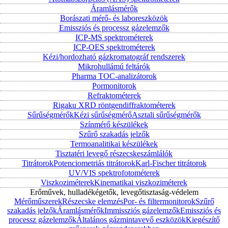
Áramlásmérők
Borászati mérő- és laboreszközök
Emissziós és processz gázelemzők
ICP-MS spektrométerek
ICP-OES spektrométerek
Kézi/hordozható gázkromatográf rendszerek
Mikrohullámú feltárók
Pharma TOC-analizátorok
Pormonitorok
Refraktométerek
Rigaku XRD röntgendiffraktométerek
Sűrűségmérők
Kézi sűrűségmérő
Asztali sűrűségmérők
Színmérő készülékek
Szűrő szakadás jelzők
Termoanalitikai készülékek
Tisztatéri levegő részecskeszámlálók
Titrátorok
Potenciometriás titrátorok
Karl-Fischer titrátorok
UV/VIS spektrofotométerek
Viszkoziméterek
Kinematikai viszkoziméterek
Erőművek, hulladékégetők, levegőtisztaság-védelem
Mérőműszerek
Részecske elemzés
Por- és filtermonitorok
Szűrő
szakadás jelzők
Áramlásmérők
Immissziós gázelemzők
Emissziós és
processz gázelemzők
Általános gázmintavevő eszközök
Kiegészítő