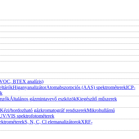
 (VOC, BTEX analízis)
eltárók
Higanyanalizátor
Atomabszorpciós (AAS) spektrométerek
ICP-
ek
emzők
Általános gázmintavevő eszközök
Kiegészítő műszerek
Kézi/hordozható gázkromatográf rendszerek
Mikrohullámú
UV/VIS spektrofotométerek
ktrométerek
S, N, C, Cl elemanalizátorok
XRF-