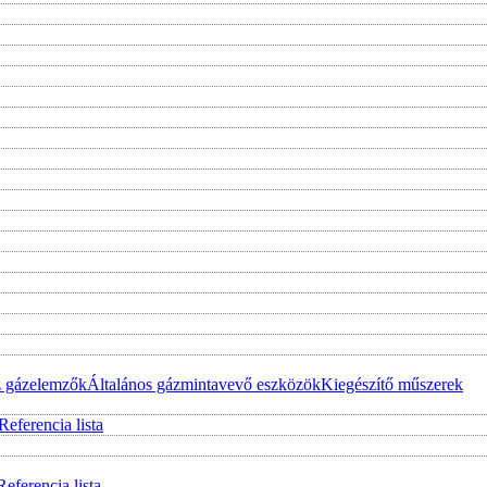
z gázelemzők
Általános gázmintavevő eszközök
Kiegészítő műszerek
Referencia lista
Referencia lista