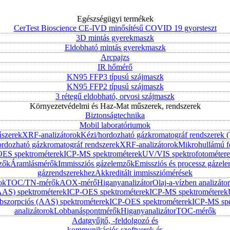
Egészségügyi termékek
CerTest Bioscience CE-IVD minősítésű COVID 19 gyorsteszt
3D mintás gyerekmaszk
Eldobható mintás gyerekmaszk
Arcpajzs
IR hőmérő
KN95 FFP3 típusú szájmaszk
KN95 FFP2 típusú szájmaszk
3 rétegű eldobható, orvosi szájmaszk
Környezetvédelmi és Haz-Mat műszerek, rendszerek
Biztonságtechnika
Mobil laboratóriumok
űszerek
XRF-analizátorok
Kézi/hordozható gázkromatográf rendszerek
ordozható gázkromatográf rendszerek
XRF-analizátorok
Mikrohullámú f
ES spektrométerek
ICP-MS spektrométerek
UV/VIS spektrofotométer
zők
Áramlásmérők
Immissziós gázelemzők
Emissziós és processz gázel
gázrendszerekhez
Akkreditált immissziómérések
ok
TOC/TN-mérők
AOX-mérő
Higanyanalizátor
Olaj-a-vízben analizátor
AAS) spektrométerek
ICP-OES spektrométerek
ICP-MS spektrométerek
szorpciós (AAS) spektrométerek
ICP-OES spektrométerek
ICP-MS spe
analizátorok
Lobbanáspontmérők
Higanyanalizátor
TOC-mérők
Adatgyűjtő, -feldolgozó és
kommunikációs szoftverek és