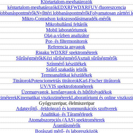
Klórtartalom-meghatározók
kéntartalom-meghatározók
EDXRF
WDXRF
UV-fluoreszcencia
i lobbanáspontmérők
Nyílttéri lobbanáspontmérők
Folyamatosan zárttér
Mikro-Conradson kokszosodásimaradék-mérők
Mikrohullámú feltárók
Mobil laboratóriumok
Olaj-a-vízben analizátor
Por- és filtermonitorok
Referencia anyagok
Rigaku WDXRF spektrométerek
Sűrűségmérők
Kézi sűrűségmérő
Asztali sűrűségmérők
Színmérő készülékek
Szűrő szakadás jelzők
Termoanalitikai készülékek
Titrátorok
Potenciometriás titrátorok
Karl-Fischer titrátorok
UV/VIS spektrofotométerek
Üzemanyagok, kenőanyagok és hűtőfolyadékok
ziméterek
Kinematikai viszkoziméterek
Laboratóriumi és online viszkoz
Gyógyszeripar, élelmiszeripar
Adatgyűjtő, -feldolgozó és kommunikációs szoftverek
Analitikai- és Táramérlegek
Atomabszorpciós (AAS) spektrométerek
Áramlásmérők
Borászati mérő- és laboreszközök