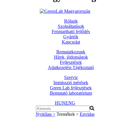
Rólunk
Szolgáltatások
Fenntartható fejlődés
Gyártók
Kapcsolat
Bemutatkozunk
Hírek, újdonságok
Fejlesztések
Adatkezelési Tájékoztató
Szerviz
Immisszió mérések
Green Lab fejlesztések
Bemutató laboratórium
HUN
ENG
Nyitólap >
Termékek >
Envidas