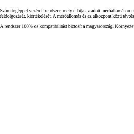
Számítógéppel vezérelt rendszer, mely ellátja az adott mérőállomáson mé
feldolgozását, kiértékelését. A mérőállomás és az alközpont közti távol
A rendszer 100%-os kompatibilitást biztosít a magyarországi Környeze