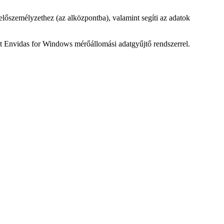
zelőszemélyzethez (az alközpontba), valamint segíti az adatok
tt Envidas for Windows mérőállomási adatgyűjtő rendszerrel.