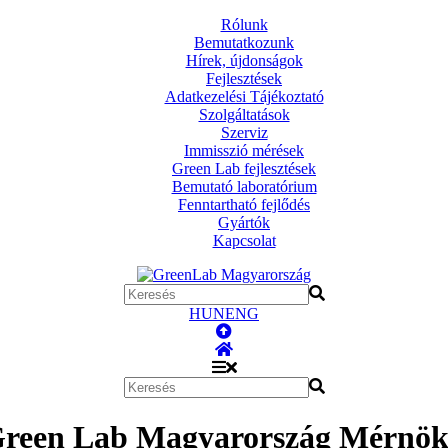
Rólunk
Bemutatkozunk
Hírek, újdonságok
Fejlesztések
Adatkezelési Tájékoztató
Szolgáltatások
Szerviz
Immisszió mérések
Green Lab fejlesztések
Bemutató laboratórium
Fenntartható fejlődés
Gyártók
Kapcsolat
HUN
ENG
Green Lab Magyarország Mérnöki