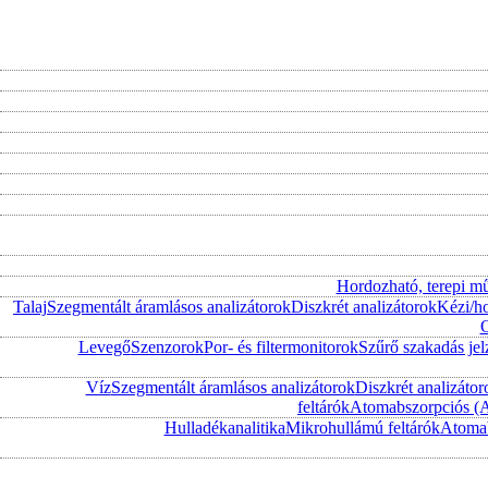
Hordozható, terepi m
Talaj
Szegmentált áramlásos analizátorok
Diszkrét analizátorok
Kézi/h
O
Levegő
Szenzorok
Por- és filtermonitorok
Szűrő szakadás jel
Víz
Szegmentált áramlásos analizátorok
Diszkrét analizátor
feltárók
Atomabszorpciós (
Hulladékanalitika
Mikrohullámú feltárók
Atomab