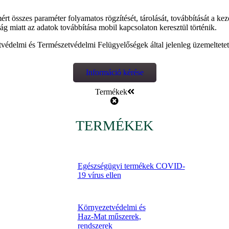
rt összes paraméter folyamatos rögzítését, tárolását, továbbítását a ke
ság miatt az adatok továbbítása mobil kapcsolaton keresztül történik.
tvédelmi és Természetvédelmi Felügyelőségek által jelenleg üzemeltete
Információ kérése
Termékek
TERMÉKEK
Egészségügyi termékek COVID-
19 vírus ellen
Környezetvédelmi és
Haz-Mat műszerek,
rendszerek