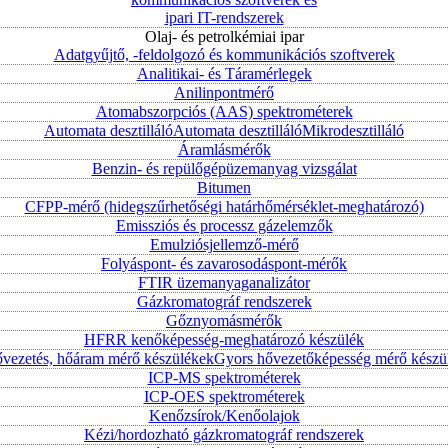
ipari IT-rendszerek
Olaj- és petrolkémiai ipar
Adatgyűjtő, -feldolgozó és kommunikációs szoftverek
Analitikai- és Táramérlegek
Anilinpontmérő
Atomabszorpciós (AAS) spektrométerek
Automata desztilláló
Automata desztilláló
Mikrodesztilláló
Áramlásmérők
Benzin- és repülőgépüzemanyag vizsgálat
Bitumen
CFPP-mérő (hidegszűrhetőségi határhőmérséklet-meghatározó)
Emissziós és processz gázelemzők
Emulziósjellemző-mérő
Folyáspont- és zavarosodáspont-mérők
FTIR üzemanyaganalizátor
Gázkromatográf rendszerek
Gőznyomásmérők
HFRR kenőképesség-meghatározó készülék
vezetés, hőáram mérő készülékek
Gyors hővezetőképesség mérő készü
ICP-MS spektrométerek
ICP-OES spektrométerek
Kenőzsírok/Kenőolajok
Kézi/hordozható gázkromatográf rendszerek