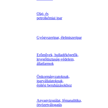
Olaj- és
petrolkémiai ipar
Gyógyszeripar, élelmiszeripar
Erőművek, hulladékégetők,
levegőtisztaság-védelem,
állatfarmok
Önkormányzatoknak,
iparvállalatoknak,
építési beruházásokhoz
Anyagvizsgálat, fémanalitika,
ötvözetválogatás