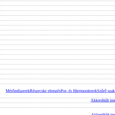
Mérőműszerek
Részecske elemzés
Por- és filtermonitorok
Szűrő szak
Akkreditált im
Akkreditált i