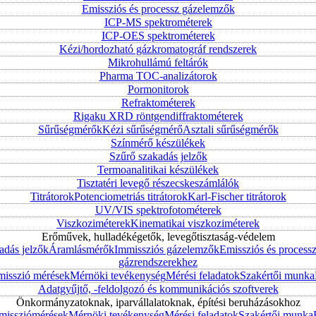
Emissziós és processz gázelemzők
ICP-MS spektrométerek
ICP-OES spektrométerek
Kézi/hordozható gázkromatográf rendszerek
Mikrohullámú feltárók
Pharma TOC-analizátorok
Pormonitorok
Refraktométerek
Rigaku XRD röntgendiffraktométerek
Sűrűségmérők
Kézi sűrűségmérő
Asztali sűrűségmérők
Színmérő készülékek
Szűrő szakadás jelzők
Termoanalitikai készülékek
Tisztatéri levegő részecskeszámlálók
Titrátorok
Potenciometriás titrátorok
Karl-Fischer titrátorok
UV/VIS spektrofotométerek
Viszkoziméterek
Kinematikai viszkoziméterek
Erőművek, hulladékégetők, levegőtisztaság-védelem
adás jelzők
Áramlásmérők
Immissziós gázelemzők
Emissziós és process
gázrendszerekhez
misszió mérések
Mérnöki tevékenység
Mérési feladatok
Szakértői munka
Adatgyűjtő, -feldolgozó és kommunikációs szoftverek
Önkormányzatoknak, iparvállalatoknak, építési beruházásokhoz
mmissziómérések
Mérnöki tevékenység
Mérési feladatok
Szakértői munka