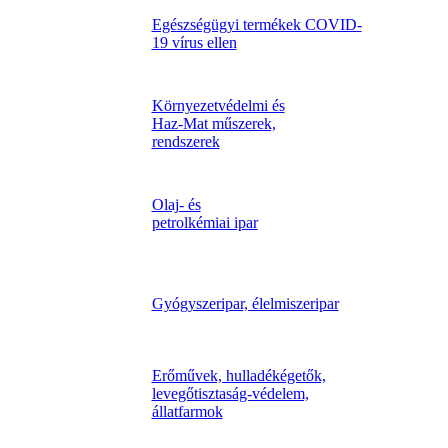
Egészségügyi termékek COVID-
19 vírus ellen
Környezetvédelmi és
Haz-Mat műszerek,
rendszerek
Olaj- és
petrolkémiai ipar
Gyógyszeripar, élelmiszeripar
Erőművek, hulladékégetők,
levegőtisztaság-védelem,
állatfarmok