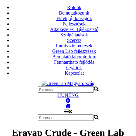
Rólunk
Bemutatkozunk
Hírek, újdonságok
Fejlesztések
Adatkezelési Tájékoztató
Szolgáltatások
Szerviz
Immisszió mérések
Green Lab fejlesztések
Bemutató laboratórium
Fenntartható fejlődés
Gyártók
Kapcsolat
HUN
ENG
Eravap Crude - Green Lab