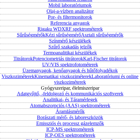
Mobil laboratóriumok
Olaj-a-vízben analizátor
Por- és filtermonitorok
Referencia anyagok
Rigaku WDXRF spektrométerek
Sűrűségmérők
Kézi sűrűségmérő
Asztali sűrűségmérők
Színmérő készülékek
Szűrő szakadás jelzők
Termoanalitikai készülékek
Titrátorok
Potenciometriás titrátorok
Karl-Fischer titrátorok
UV/VIS spektrofotométerek
Üzemanyagok, kenőanyagok és hűtőfolyadékok
Viszkoziméterek
Kinematikai viszkoziméterek
Laboratóriumi és online
viszkoziméterek
Gyógyszeripar, élelmiszeripar
Adatgyűjtő, -feldolgozó és kommunikációs szoftverek
Analitikai- és Táramérlegek
Atomabszorpciós (AAS) spektrométerek
Áramlásmérők
Borászati mérő- és laboreszközök
Emissziós és processz gázelemzők
ICP-MS spektrométerek
ICP-OES spektrométerek