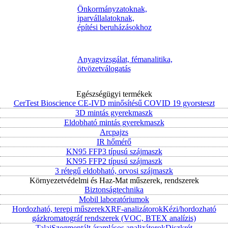
Önkormányzatoknak,
iparvállalatoknak,
építési beruházásokhoz
Anyagvizsgálat, fémanalitika,
ötvözetválogatás
Egészségügyi termékek
CerTest Bioscience CE-IVD minősítésű COVID 19 gyorsteszt
3D mintás gyerekmaszk
Eldobható mintás gyerekmaszk
Arcpajzs
IR hőmérő
KN95 FFP3 típusú szájmaszk
KN95 FFP2 típusú szájmaszk
3 rétegű eldobható, orvosi szájmaszk
Környezetvédelmi és Haz-Mat műszerek, rendszerek
Biztonságtechnika
Mobil laboratóriumok
Hordozható, terepi műszerek
XRF-analizátorok
Kézi/hordozható
gázkromatográf rendszerek (VOC, BTEX analízis)
Talaj
Szegmentált áramlásos analizátorok
Diszkrét