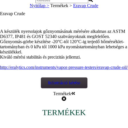
Nyitólap >
Termékek >
Eravap Crude
Eravap Crude
A készülék nyersolajok gőznyomásának mérésére alkalmas az ASTM
D6377, IP481 és GOST 52340 szabványoknak megfelelően.
Gőznyomás-görbe készítése -20°C-tól 120°C-ig terjedő hőmérséklet-
tartományban és 0 kPa tól 1000 kPa nyomástartományban lehetséges a
készülékkel.
Kiváló mérési stabilitás és precizitás jellemzi.
http://eralytics.com/instruments/vapor-pressure-testers/eravap-crude-oil/
Információ kérése
Termékek
TERMÉKEK