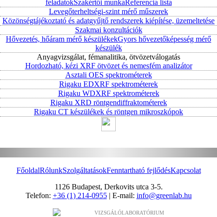
feladatok
Szakértői munka
Referencia lista
Levegőterheltségi-szint mérő műszerek
Közönségtájékoztató és adatgyűjtő rendszerek kiépítése, üzemeltetése
Szakmai konzultációk
Hővezetés, hőáram mérő készülékek
Gyors hővezetőképesség mérő
készülék
Anyagvizsgálat, fémanalitika, ötvözetválogatás
Hordozható, kézi XRF ötvözet és nemesfém analizátor
Asztali OES spektrométerek
Rigaku EDXRF spektrométerek
Rigaku WDXRF spektrométerek
Rigaku XRD röntgendiffraktométerek
Rigaku CT készülékek és röntgen mikroszkópok
Főoldal
Rólunk
Szolgáltatások
Fenntartható fejlődés
Kapcsolat
1126 Budapest, Derkovits utca 3-5.
Telefon:
+36 (1) 214-0955
| E-mail:
info@greenlab.hu
VIZSGÁLÓLABORATÓRIUM