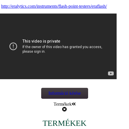
http://eralytics.com/instruments/flash-point-testers/eraflash/
Információ kérése
Termékek
TERMÉKEK