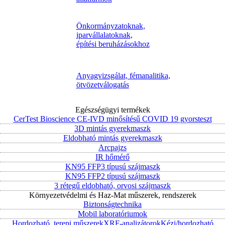
Önkormányzatoknak,
iparvállalatoknak,
építési beruházásokhoz
Anyagvizsgálat, fémanalitika,
ötvözetválogatás
Egészségügyi termékek
CerTest Bioscience CE-IVD minősítésű COVID 19 gyorsteszt
3D mintás gyerekmaszk
Eldobható mintás gyerekmaszk
Arcpajzs
IR hőmérő
KN95 FFP3 típusú szájmaszk
KN95 FFP2 típusú szájmaszk
3 rétegű eldobható, orvosi szájmaszk
Környezetvédelmi és Haz-Mat műszerek, rendszerek
Biztonságtechnika
Mobil laboratóriumok
Hordozható, terepi műszerek
XRF-analizátorok
Kézi/hordozható