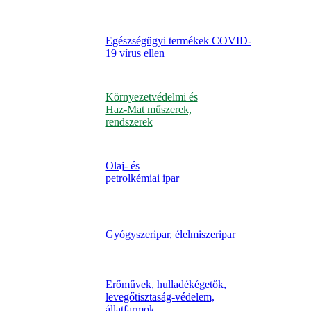
Egészségügyi termékek COVID-
19 vírus ellen
Környezetvédelmi és
Haz-Mat műszerek,
rendszerek
Olaj- és
petrolkémiai ipar
Gyógyszeripar, élelmiszeripar
Erőművek, hulladékégetők,
levegőtisztaság-védelem,
állatfarmok