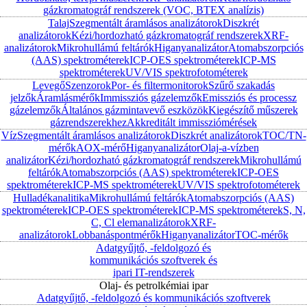
gázkromatográf rendszerek (VOC, BTEX analízis)
Talaj
Szegmentált áramlásos analizátorok
Diszkrét
analizátorok
Kézi/hordozható gázkromatográf rendszerek
XRF-
analizátorok
Mikrohullámú feltárók
Higanyanalizátor
Atomabszorpciós
(AAS) spektrométerek
ICP-OES spektrométerek
ICP-MS
spektrométerek
UV/VIS spektrofotométerek
Levegő
Szenzorok
Por- és filtermonitorok
Szűrő szakadás
jelzők
Áramlásmérők
Immissziós gázelemzők
Emissziós és processz
gázelemzők
Általános gázmintavevő eszközök
Kiegészítő műszerek
gázrendszerekhez
Akkreditált immissziómérések
Víz
Szegmentált áramlásos analizátorok
Diszkrét analizátorok
TOC/TN-
mérők
AOX-mérő
Higanyanalizátor
Olaj-a-vízben
analizátor
Kézi/hordozható gázkromatográf rendszerek
Mikrohullámú
feltárók
Atomabszorpciós (AAS) spektrométerek
ICP-OES
spektrométerek
ICP-MS spektrométerek
UV/VIS spektrofotométerek
Hulladékanalitika
Mikrohullámú feltárók
Atomabszorpciós (AAS)
spektrométerek
ICP-OES spektrométerek
ICP-MS spektrométerek
S, N,
C, Cl elemanalizátorok
XRF-
analizátorok
Lobbanáspontmérők
Higanyanalizátor
TOC-mérők
Adatgyűjtő, -feldolgozó és
kommunikációs szoftverek és
ipari IT-rendszerek
Olaj- és petrolkémiai ipar
Adatgyűjtő, -feldolgozó és kommunikációs szoftverek