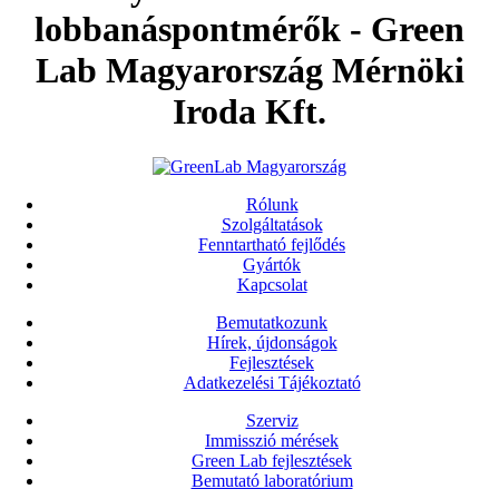
lobbanáspontmérők - Green
Lab Magyarország Mérnöki
Iroda Kft.
Rólunk
Szolgáltatások
Fenntartható fejlődés
Gyártók
Kapcsolat
Bemutatkozunk
Hírek, újdonságok
Fejlesztések
Adatkezelési Tájékoztató
Szerviz
Immisszió mérések
Green Lab fejlesztések
Bemutató laboratórium