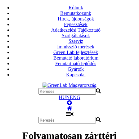
Rólunk
Bemutatkozunk
Hírek, újdonságok
Fejlesztések
Adatkezelési Tájékoztató
Szolgáltatások
Szerviz
Immisszió mérések
Green Lab fejlesztések
Bemutató laboratórium
Fenntartható fejlődés
Gyártók
Kapcsolat
HUN
ENG
Folyamatosan zárttéri