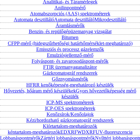
Analitikai- és Táramérlegek
Anilinpontmérő
Atomabszorpciós (AAS) spektrométerek
Automata desztilláló
Automata desztilláló
Mikrodesztilláló
Áramlásmérők
Benzin- és repülőgépüzemanyag vizsgálat
Bitumen
CFPP-mérő (hidegszűrhetőségi határhőmérséklet-meghatározó)
Emissziós és processz gázelemzők
Emulziósjellemző-mérő
Folyáspont- és zavarosodáspont-mérők
FTIR üzemanyaganalizátor
Gázkromatográf rendszerek
Gőznyomásmérők
HFRR kenőképesség-meghatározó készülék
Hővezetés, hőáram mérő készülékek
Gyors hővezetőképesség mérő
készülék
ICP-MS spektrométerek
ICP-OES spektrométerek
Kenőzsírok/Kenőolajok
Kézi/hordozható gázkromatográf rendszerek
Klórtartalom-meghatározók
kéntartalom-meghatározók
EDXRF
WDXRF
UV-fluoreszcencia
Lobbanáspontmérők
Zárttéri lobbanáspontmérők
Nyílttéri lobbanáspon