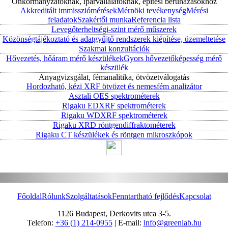
Önkormányzatoknak, iparvállalatoknak, építési beruházásokhoz
Akkreditált immissziómérések
Mérnöki tevékenység
Mérési
feladatok
Szakértői munka
Referencia lista
Levegőterheltségi-szint mérő műszerek
Közönségtájékoztató és adatgyűjtő rendszerek kiépítése, üzemeltetése
Szakmai konzultációk
Hővezetés, hőáram mérő készülékek
Gyors hővezetőképesség mérő
készülék
Anyagvizsgálat, fémanalitika, ötvözetválogatás
Hordozható, kézi XRF ötvözet és nemesfém analizátor
Asztali OES spektrométerek
Rigaku EDXRF spektrométerek
Rigaku WDXRF spektrométerek
Rigaku XRD röntgendiffraktométerek
Rigaku CT készülékek és röntgen mikroszkópok
Főoldal
Rólunk
Szolgáltatások
Fenntartható fejlődés
Kapcsolat
1126 Budapest, Derkovits utca 3-5.
Telefon:
+36 (1) 214-0955
| E-mail:
info@greenlab.hu