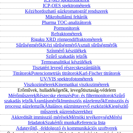
ICP-OES spektrométerek
Kézi/hordozható gázkromatográf rendszerek
Mikrohullámú feltárók
Pharma TOC-analizátorok
Pormonitorok
Refraktométerek
Rigaku XRD röntgendiffraktométerek
Sűrűségmérők
Kézi sűrűségmérő
Asztali sűrűségmérők
Színmérő készülékek
Szűrő szakadás jelzők
Termoanalitikai készülékek
Tisztatéri levegő részecskeszámlálók
Titrátorok
Potenciometriás titrátorok
Karl-Fischer titrátorok
UV/VIS spektrofotométerek
Viszkoziméterek
Kinematikai viszkoziméterek
Erőművek, hulladékégetők, levegőtisztaság-védelem
Mérőműszerek
Részecske elemzés
Por- és filtermonitorok
Szűrő
szakadás jelzők
Áramlásmérők
Immissziós gázelemzők
Emissziós és
processz gázelemzők
Általános gázmintavevő eszközök
Kiegészítő
műszerek gázrendszerekhez
Akkreditált immisszió mérések
Mérnöki tevékenység
Mérési
feladatok
Szakértői munka
Referencia lista
Adatgyűjtő, -feldolgozó és kommunikációs szoftverek