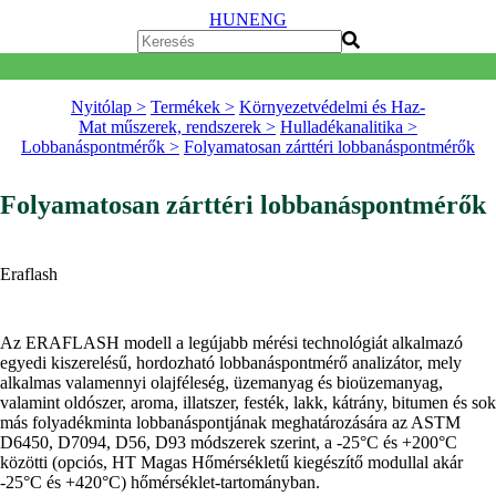
HUN
ENG
Nyitólap >
Termékek >
Környezetvédelmi és Haz-
Mat műszerek, rendszerek >
Hulladékanalitika >
Lobbanáspontmérők >
Folyamatosan zárttéri lobbanáspontmérők
Folyamatosan zárttéri lobbanáspontmérők
Eraflash
Az ERAFLASH modell a legújabb mérési technológiát alkalmazó
egyedi kiszerelésű, hordozható lobbanáspontmérő analizátor, mely
alkalmas valamennyi olajféleség, üzemanyag és bioüzemanyag,
valamint oldószer, aroma, illatszer, festék, lakk, kátrány, bitumen és sok
más folyadékminta lobbanáspontjának meghatározására az ASTM
D6450, D7094, D56, D93 módszerek szerint, a -25°C és +200°C
közötti (opciós, HT Magas Hőmérsékletű kiegészítő modullal akár
-25°C és +420°C) hőmérséklet-tartományban.