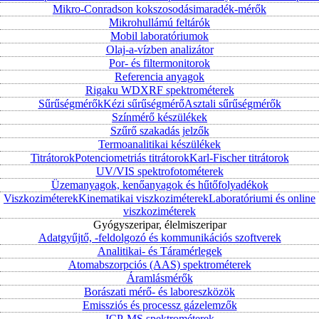
Mikro-Conradson kokszosodásimaradék-mérők
Mikrohullámú feltárók
Mobil laboratóriumok
Olaj-a-vízben analizátor
Por- és filtermonitorok
Referencia anyagok
Rigaku WDXRF spektrométerek
Sűrűségmérők
Kézi sűrűségmérő
Asztali sűrűségmérők
Színmérő készülékek
Szűrő szakadás jelzők
Termoanalitikai készülékek
Titrátorok
Potenciometriás titrátorok
Karl-Fischer titrátorok
UV/VIS spektrofotométerek
Üzemanyagok, kenőanyagok és hűtőfolyadékok
Viszkoziméterek
Kinematikai viszkoziméterek
Laboratóriumi és online
viszkoziméterek
Gyógyszeripar, élelmiszeripar
Adatgyűjtő, -feldolgozó és kommunikációs szoftverek
Analitikai- és Táramérlegek
Atomabszorpciós (AAS) spektrométerek
Áramlásmérők
Borászati mérő- és laboreszközök
Emissziós és processz gázelemzők
ICP-MS spektrométerek