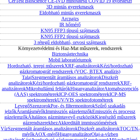
CerTest Bioscience CE-IVD minősítésű COVID 19 gyorsteszt
3D mintás gyerekmaszk
Eldobható mintás gyerekmaszk
Arcpajzs
IR hőmérő
KN95 FFP3 típusú szájmaszk
KN95 FFP2 típusú szájmaszk
3 rétegű eldobható, orvosi szájmaszk
Környezetvédelmi és Haz-Mat műszerek, rendszerek
Biztonságtechnika
Mobil laboratóriumok
Hordozható, terepi műszerek
XRF-analizátorok
Kézi/hordozható
gázkromatográf rendszerek (VOC, BTEX analízis)
Talaj
Szegmentált áramlásos analizátorok
Diszkrét
analizátorok
Kézi/hordozható gázkromatográf rendszerek
XRF-
analizátorok
Mikrohullámú feltárók
Higanyanalizátor
Atomabszorpciós
(AAS) spektrométerek
ICP-OES spektrométerek
ICP-MS
spektrométerek
UV/VIS spektrofotométerek
Levegő
Szenzorok
Por- és filtermonitorok
Szűrő szakadás
jelzők
Áramlásmérők
Immissziós gázelemzők
Emissziós és processz
gázelemzők
Általános gázmintavevő eszközök
Kiegészítő műszerek
gázrendszerekhez
Akkreditált immissziómérések
Víz
Szegmentált áramlásos analizátorok
Diszkrét analizátorok
TOC/TN-
mérők
AOX-mérő
Higanyanalizátor
Olaj-a-vízben
analizátor
Kézi/hordozható gázkromatográf rendszerek
Mikrohullámú