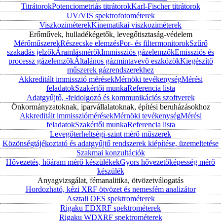
Titrátorok
Potenciometriás titrátorok
Karl-Fischer titrátorok
UV/VIS spektrofotométerek
Viszkoziméterek
Kinematikai viszkoziméterek
Erőművek, hulladékégetők, levegőtisztaság-védelem
Mérőműszerek
Részecske elemzés
Por- és filtermonitorok
Szűrő
szakadás jelzők
Áramlásmérők
Immissziós gázelemzők
Emissziós és
processz gázelemzők
Általános gázmintavevő eszközök
Kiegészítő
műszerek gázrendszerekhez
Akkreditált immisszió mérések
Mérnöki tevékenység
Mérési
feladatok
Szakértői munka
Referencia lista
Adatgyűjtő, -feldolgozó és kommunikációs szoftverek
Önkormányzatoknak, iparvállalatoknak, építési beruházásokhoz
Akkreditált immissziómérések
Mérnöki tevékenység
Mérési
feladatok
Szakértői munka
Referencia lista
Levegőterheltségi-szint mérő műszerek
Közönségtájékoztató és adatgyűjtő rendszerek kiépítése, üzemeltetése
Szakmai konzultációk
Hővezetés, hőáram mérő készülékek
Gyors hővezetőképesség mérő
készülék
Anyagvizsgálat, fémanalitika, ötvözetválogatás
Hordozható, kézi XRF ötvözet és nemesfém analizátor
Asztali OES spektrométerek
Rigaku EDXRF spektrométerek
Rigaku WDXRF spektrométerek