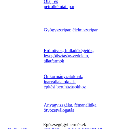
Olaj- és
petrolkémiai ipar
Gyógyszeripar, élelmiszeripar
Erőművek, hulladékégetők,
levegőtisztaság-védelem,
állatfarmok
Önkormányzatoknak,
iparvállalatoknak,
építési beruházásokhoz
Anyagvizsgálat, fémanalitika,
ötvözetválogatás
Egészségügyi termékek