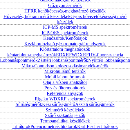
Gőznyomásmérők
HFRR kenőképesség-meghatározó készülék
Hővezetés, hőáram mérő készülékek
Gyors hővezetőképesség mérő
készülék
ICP-MS spektrométerek
ICP-OES spektrométerek
Kenőzsírok/Kenőolajok
Kézi/hordozható gázkromatográf rendszerek
Klórtartalom-meghatározók
kéntartalom-meghatározók
EDXRF
WDXRF
UV-fluoreszcencia
Lobbanáspontmérők
Zárttéri lobbanáspontmérők
Nyílttéri lobbanáspon
Mikro-Conradson kokszosodásimaradék-mérők
Mikrohullámú feltárók
Mobil laboratóriumok
Olaj-a-vízben analizátor
Por- és filtermonitorok
Referencia anyagok
Rigaku WDXRF spektrométerek
Sűrűségmérők
Kézi sűrűségmérő
Asztali sűrűségmérők
Színmérő készülékek
Szűrő szakadás jelzők
Termoanalitikai készülékek
Titrátorok
Potenciometriás titrátorok
Karl-Fischer titrátorok