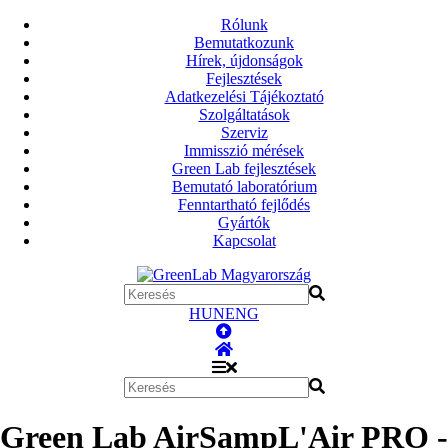
Rólunk
Bemutatkozunk
Hírek, újdonságok
Fejlesztések
Adatkezelési Tájékoztató
Szolgáltatások
Szerviz
Immisszió mérések
Green Lab fejlesztések
Bemutató laboratórium
Fenntartható fejlődés
Gyártók
Kapcsolat
HUN
ENG
Green Lab AirSampL'Air PRO -