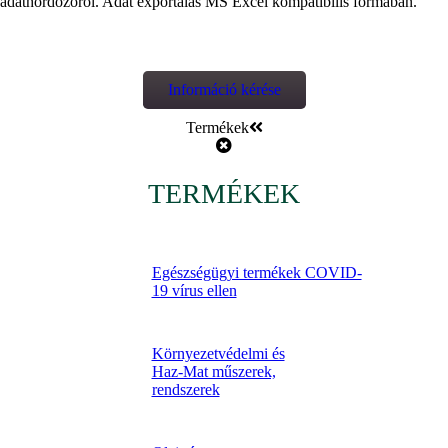
adathordozóról. Adat exportálás MS Excel kompatibilis formában.
Információ kérése
Termékek
TERMÉKEK
Egészségügyi termékek COVID-
19 vírus ellen
Környezetvédelmi és
Haz-Mat műszerek,
rendszerek