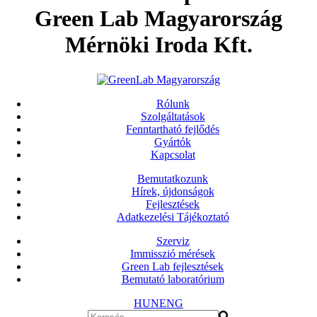
Green Lab Magyarország
Mérnöki Iroda Kft.
Rólunk
Szolgáltatások
Fenntartható fejlődés
Gyártók
Kapcsolat
Bemutatkozunk
Hírek, újdonságok
Fejlesztések
Adatkezelési Tájékoztató
Szerviz
Immisszió mérések
Green Lab fejlesztések
Bemutató laboratórium
HUN
ENG