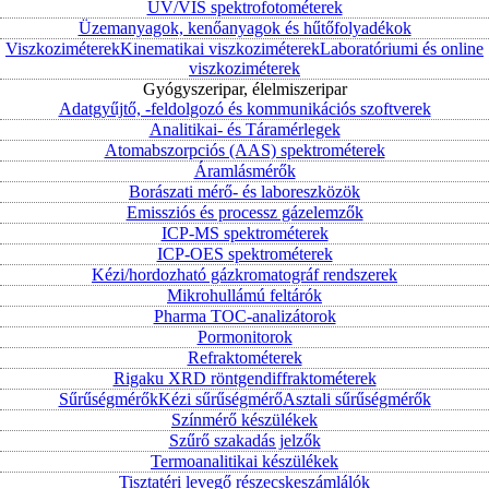
UV/VIS spektrofotométerek
Üzemanyagok, kenőanyagok és hűtőfolyadékok
Viszkoziméterek
Kinematikai viszkoziméterek
Laboratóriumi és online
viszkoziméterek
Gyógyszeripar, élelmiszeripar
Adatgyűjtő, -feldolgozó és kommunikációs szoftverek
Analitikai- és Táramérlegek
Atomabszorpciós (AAS) spektrométerek
Áramlásmérők
Borászati mérő- és laboreszközök
Emissziós és processz gázelemzők
ICP-MS spektrométerek
ICP-OES spektrométerek
Kézi/hordozható gázkromatográf rendszerek
Mikrohullámú feltárók
Pharma TOC-analizátorok
Pormonitorok
Refraktométerek
Rigaku XRD röntgendiffraktométerek
Sűrűségmérők
Kézi sűrűségmérő
Asztali sűrűségmérők
Színmérő készülékek
Szűrő szakadás jelzők
Termoanalitikai készülékek
Tisztatéri levegő részecskeszámlálók