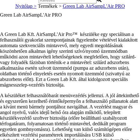
Nyitólap >
Termékek >
Green Lab AirSampL'Air PRO
Green Lab AirSampL'Air PRO
A Green Lab Kft. AirSampL'Air Pro™ készüléke egy speciálisan a
felhasználói gyakorlat szempontjainak figyelembe vételével kialakított
automata szekvenciális mintavevő, mely egyedi megoldásának
köszönhetően alkalmas igény szerinti szívó/nyomó üzemmódban
működni azon mintavételi lehetőségeknek megfelelően, hogy szilárd-
vagy folyadék fázisban történik-e a mintavétel: szilárd adszorbens
alkalmazása esetén szívott üzemmód (pumpa az adszorbens után),
oldatban történő elnyeletés esetén nyomott üzemmód (szivattyú az
abszorbens előtt). Ezt a Green Lab Kft. által kidolgozott speciális
mágnesszelep-vezérlés biztosítja.
A készüléket felhasználóbarát menüvezérlés jellemzi. A jól áttekinthető
és egyszerűen kezelhető érintőképernyőn a felhasználó pillanatok alatt
a kívánt menü bármely pontjához navigálhat. A vezérlést magyar és
angol nyelvű, valós idejű belső óra alapján működő, telepített
készülékvezérlő szoftver biztosítja (előre beállítható szabályozott
térfogatáram, folyamatosan történő mintavétel, dedikált program
egyetlen gombnyomásra). Lehetőség van külső számítógépen előre
elkészített vezérlési paraméterek importálására USB külső