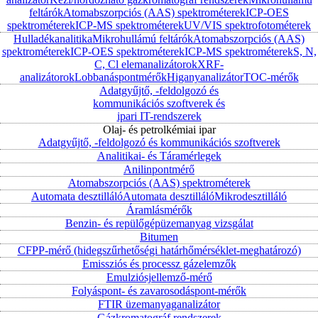
feltárók
Atomabszorpciós (AAS) spektrométerek
ICP-OES
spektrométerek
ICP-MS spektrométerek
UV/VIS spektrofotométerek
Hulladékanalitika
Mikrohullámú feltárók
Atomabszorpciós (AAS)
spektrométerek
ICP-OES spektrométerek
ICP-MS spektrométerek
S, N,
C, Cl elemanalizátorok
XRF-
analizátorok
Lobbanáspontmérők
Higanyanalizátor
TOC-mérők
Adatgyűjtő, -feldolgozó és
kommunikációs szoftverek és
ipari IT-rendszerek
Olaj- és petrolkémiai ipar
Adatgyűjtő, -feldolgozó és kommunikációs szoftverek
Analitikai- és Táramérlegek
Anilinpontmérő
Atomabszorpciós (AAS) spektrométerek
Automata desztilláló
Automata desztilláló
Mikrodesztilláló
Áramlásmérők
Benzin- és repülőgépüzemanyag vizsgálat
Bitumen
CFPP-mérő (hidegszűrhetőségi határhőmérséklet-meghatározó)
Emissziós és processz gázelemzők
Emulziósjellemző-mérő
Folyáspont- és zavarosodáspont-mérők
FTIR üzemanyaganalizátor
Gázkromatográf rendszerek