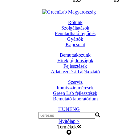
Rólunk
Szolgáltatások
Fenntartható fejlődés
Gyártók
Kapcsolat
Bemutatkozunk
Hírek, újdonságok
Fejlesztések
Adatkezelési Tájékoztató
Szerviz
Immisszió mérések
Green Lab fejlesztések
Bemutató laboratórium
HUN
ENG
Nyitólap >
Termékek