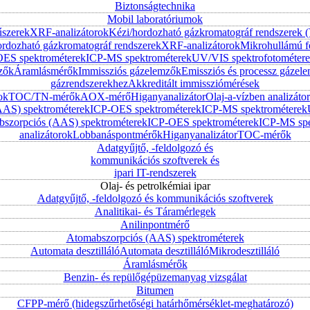
Biztonságtechnika
Mobil laboratóriumok
űszerek
XRF-analizátorok
Kézi/hordozható gázkromatográf rendszerek
ordozható gázkromatográf rendszerek
XRF-analizátorok
Mikrohullámú f
ES spektrométerek
ICP-MS spektrométerek
UV/VIS spektrofotométer
zők
Áramlásmérők
Immissziós gázelemzők
Emissziós és processz gázel
gázrendszerekhez
Akkreditált immissziómérések
ok
TOC/TN-mérők
AOX-mérő
Higanyanalizátor
Olaj-a-vízben analizátor
AAS) spektrométerek
ICP-OES spektrométerek
ICP-MS spektrométerek
szorpciós (AAS) spektrométerek
ICP-OES spektrométerek
ICP-MS spe
analizátorok
Lobbanáspontmérők
Higanyanalizátor
TOC-mérők
Adatgyűjtő, -feldolgozó és
kommunikációs szoftverek és
ipari IT-rendszerek
Olaj- és petrolkémiai ipar
Adatgyűjtő, -feldolgozó és kommunikációs szoftverek
Analitikai- és Táramérlegek
Anilinpontmérő
Atomabszorpciós (AAS) spektrométerek
Automata desztilláló
Automata desztilláló
Mikrodesztilláló
Áramlásmérők
Benzin- és repülőgépüzemanyag vizsgálat
Bitumen
CFPP-mérő (hidegszűrhetőségi határhőmérséklet-meghatározó)