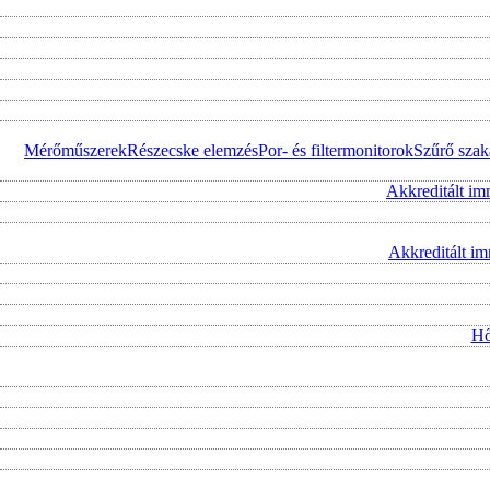
Mérőműszerek
Részecske elemzés
Por- és filtermonitorok
Szűrő szak
Akkreditált im
Akkreditált i
Hő