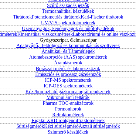
Szűrő szakadás jelzők
Termoanalitikai készülékek
Titrátorok
Potenciometriás titrátorok
Karl-Fischer titrátorok
UV/VIS spektrofotométerek
Üzemanyagok, kenőanyagok és hűtőfolyadékok
ziméterek
Kinematikai viszkoziméterek
Laboratóriumi és online viszkoz
Gyógyszeripar, élelmiszeripar
Adatgyűjtő, -feldolgozó és kommunikációs szoftverek
Analitikai- és Táramérlegek
Atomabszorpciós (AAS) spektrométerek
Áramlásmérők
Borászati mérő- és laboreszközök
Emissziós és processz gázelemzők
ICP-MS spektrométerek
ICP-OES spektrométerek
Kézi/hordozható gázkromatográf rendszerek
Mikrohullámú feltárók
Pharma TOC-analizátorok
Pormonitorok
Refraktométerek
Rigaku XRD röntgendiffraktométerek
Sűrűségmérők
Kézi sűrűségmérő
Asztali sűrűségmérők
Színmérő készülékek