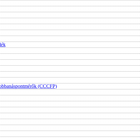
lék
i lobbanáspontmérők (CCCFP)