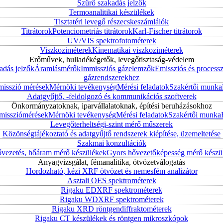
Szűrő szakadás jelzők
Termoanalitikai készülékek
Tisztatéri levegő részecskeszámlálók
Titrátorok
Potenciometriás titrátorok
Karl-Fischer titrátorok
UV/VIS spektrofotométerek
Viszkoziméterek
Kinematikai viszkoziméterek
Erőművek, hulladékégetők, levegőtisztaság-védelem
adás jelzők
Áramlásmérők
Immissziós gázelemzők
Emissziós és process
gázrendszerekhez
misszió mérések
Mérnöki tevékenység
Mérési feladatok
Szakértői munka
Adatgyűjtő, -feldolgozó és kommunikációs szoftverek
Önkormányzatoknak, iparvállalatoknak, építési beruházásokhoz
mmissziómérések
Mérnöki tevékenység
Mérési feladatok
Szakértői munka
Levegőterheltségi-szint mérő műszerek
Közönségtájékoztató és adatgyűjtő rendszerek kiépítése, üzemeltetése
Szakmai konzultációk
vezetés, hőáram mérő készülékek
Gyors hővezetőképesség mérő készü
Anyagvizsgálat, fémanalitika, ötvözetválogatás
Hordozható, kézi XRF ötvözet és nemesfém analizátor
Asztali OES spektrométerek
Rigaku EDXRF spektrométerek
Rigaku WDXRF spektrométerek
Rigaku XRD röntgendiffraktométerek
Rigaku CT készülékek és röntgen mikroszkópok