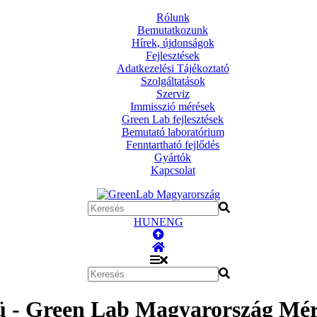
Rólunk
Bemutatkozunk
Hírek, újdonságok
Fejlesztések
Adatkezelési Tájékoztató
Szolgáltatások
Szerviz
Immisszió mérések
Green Lab fejlesztések
Bemutató laboratórium
Fenntartható fejlődés
Gyártók
Kapcsolat
HUN
ENG
 - Green Lab Magyarország Mér