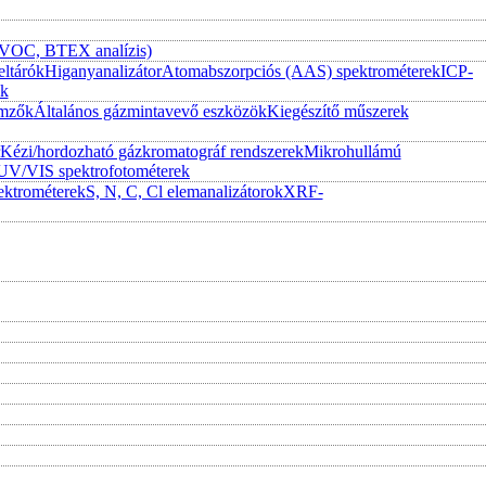
 (VOC, BTEX analízis)
eltárók
Higanyanalizátor
Atomabszorpciós (AAS) spektrométerek
ICP-
ek
emzők
Általános gázmintavevő eszközök
Kiegészítő műszerek
Kézi/hordozható gázkromatográf rendszerek
Mikrohullámú
UV/VIS spektrofotométerek
ktrométerek
S, N, C, Cl elemanalizátorok
XRF-