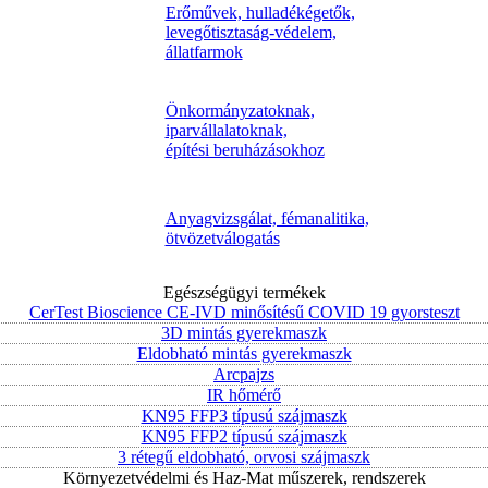
Erőművek, hulladékégetők,
levegőtisztaság-védelem,
állatfarmok
Önkormányzatoknak,
iparvállalatoknak,
építési beruházásokhoz
Anyagvizsgálat, fémanalitika,
ötvözetválogatás
Egészségügyi termékek
CerTest Bioscience CE-IVD minősítésű COVID 19 gyorsteszt
3D mintás gyerekmaszk
Eldobható mintás gyerekmaszk
Arcpajzs
IR hőmérő
KN95 FFP3 típusú szájmaszk
KN95 FFP2 típusú szájmaszk
3 rétegű eldobható, orvosi szájmaszk
Környezetvédelmi és Haz-Mat műszerek, rendszerek