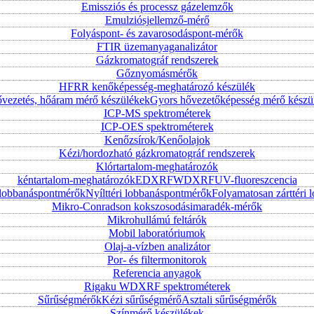
Emissziós és processz gázelemzők
Emulziósjellemző-mérő
Folyáspont- és zavarosodáspont-mérők
FTIR üzemanyaganalizátor
Gázkromatográf rendszerek
Gőznyomásmérők
HFRR kenőképesség-meghatározó készülék
vezetés, hőáram mérő készülékek
Gyors hővezetőképesség mérő készü
ICP-MS spektrométerek
ICP-OES spektrométerek
Kenőzsírok/Kenőolajok
Kézi/hordozható gázkromatográf rendszerek
Klórtartalom-meghatározók
kéntartalom-meghatározók
EDXRF
WDXRF
UV-fluoreszcencia
i lobbanáspontmérők
Nyílttéri lobbanáspontmérők
Folyamatosan zárttér
Mikro-Conradson kokszosodásimaradék-mérők
Mikrohullámú feltárók
Mobil laboratóriumok
Olaj-a-vízben analizátor
Por- és filtermonitorok
Referencia anyagok
Rigaku WDXRF spektrométerek
Sűrűségmérők
Kézi sűrűségmérő
Asztali sűrűségmérők
Színmérő készülékek