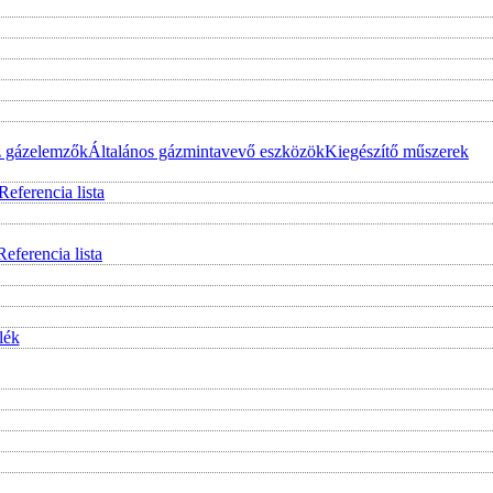
z gázelemzők
Általános gázmintavevő eszközök
Kiegészítő műszerek
Referencia lista
Referencia lista
lék