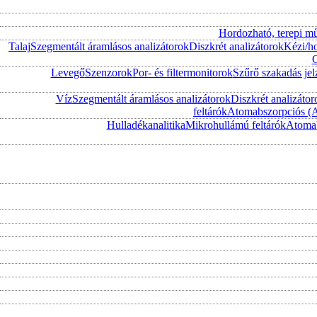
Hordozható, terepi m
Talaj
Szegmentált áramlásos analizátorok
Diszkrét analizátorok
Kézi/h
O
Levegő
Szenzorok
Por- és filtermonitorok
Szűrő szakadás jel
Víz
Szegmentált áramlásos analizátorok
Diszkrét analizátor
feltárók
Atomabszorpciós (
Hulladékanalitika
Mikrohullámú feltárók
Atomab