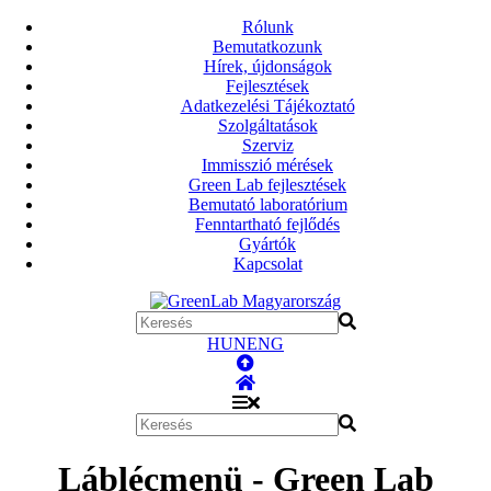
Rólunk
Bemutatkozunk
Hírek, újdonságok
Fejlesztések
Adatkezelési Tájékoztató
Szolgáltatások
Szerviz
Immisszió mérések
Green Lab fejlesztések
Bemutató laboratórium
Fenntartható fejlődés
Gyártók
Kapcsolat
HUN
ENG
Láblécmenü - Green Lab