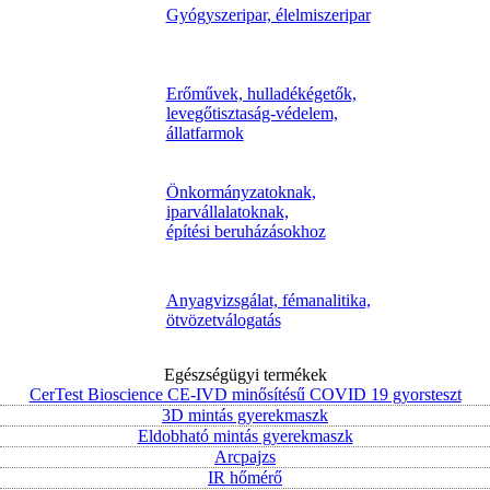
Gyógyszeripar, élelmiszeripar
Erőművek, hulladékégetők,
levegőtisztaság-védelem,
állatfarmok
Önkormányzatoknak,
iparvállalatoknak,
építési beruházásokhoz
Anyagvizsgálat, fémanalitika,
ötvözetválogatás
Egészségügyi termékek
CerTest Bioscience CE-IVD minősítésű COVID 19 gyorsteszt
3D mintás gyerekmaszk
Eldobható mintás gyerekmaszk
Arcpajzs
IR hőmérő