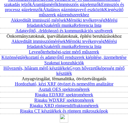
szakadás jelzők
Áramlásmérők
Immissziós gázelemzők
Emissziós és
processz gázelemzők
Általános gázmintavevő eszközök
Kiegészítő
műszerek gázrendszerekhez
Akkreditált immisszió mérések
Mérnöki tevékenység
Mérési
feladatok
Szakértői munka
Referencia lista
Adatgyűjtő, -feldolgozó és kommunikációs szoftverek
Önkormányzatoknak, iparvállalatoknak, építési beruházásokhoz
Akkreditált immissziómérések
Mérnöki tevékenység
Mérési
feladatok
Szakértői munka
Referencia lista
Levegőterheltségi-szint mérő műszerek
Közönségtájékoztató és adatgyűjtő rendszerek kiépítése, üzemeltetése
Szakmai konzultációk
Hővezetés, hőáram mérő készülékek
Gyors hővezetőképesség mérő
készülék
Anyagvizsgálat, fémanalitika, ötvözetválogatás
Hordozható, kézi XRF ötvözet és nemesfém analizátor
Asztali OES spektrométerek
Rigaku EDXRF spektrométerek
Rigaku WDXRF spektrométerek
Rigaku XRD röntgendiffraktométerek
Rigaku CT készülékek és röntgen mikroszkópok