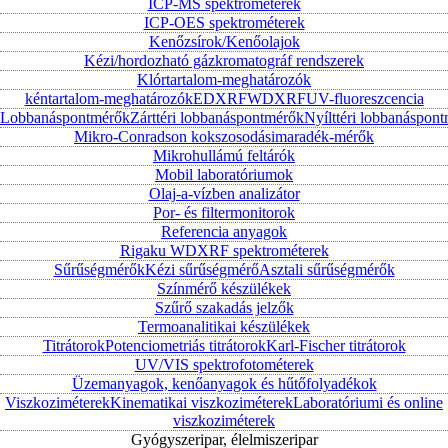
ICP-MS spektrométerek
ICP-OES spektrométerek
Kenőzsírok/Kenőolajok
Kézi/hordozható gázkromatográf rendszerek
Klórtartalom-meghatározók
kéntartalom-meghatározók
EDXRF
WDXRF
UV-fluoreszcencia
Lobbanáspontmérők
Zárttéri lobbanáspontmérők
Nyílttéri lobbanáspon
Mikro-Conradson kokszosodásimaradék-mérők
Mikrohullámú feltárók
Mobil laboratóriumok
Olaj-a-vízben analizátor
Por- és filtermonitorok
Referencia anyagok
Rigaku WDXRF spektrométerek
Sűrűségmérők
Kézi sűrűségmérő
Asztali sűrűségmérők
Színmérő készülékek
Szűrő szakadás jelzők
Termoanalitikai készülékek
Titrátorok
Potenciometriás titrátorok
Karl-Fischer titrátorok
UV/VIS spektrofotométerek
Üzemanyagok, kenőanyagok és hűtőfolyadékok
Viszkoziméterek
Kinematikai viszkoziméterek
Laboratóriumi és online
viszkoziméterek
Gyógyszeripar, élelmiszeripar