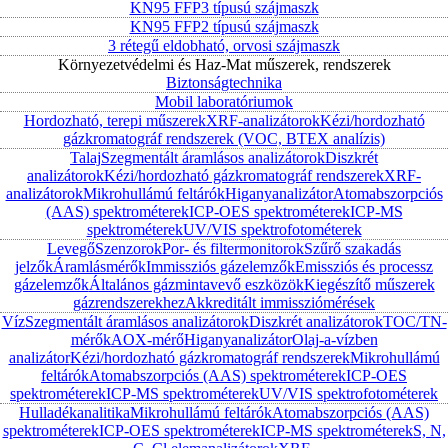
KN95 FFP3 típusú szájmaszk
KN95 FFP2 típusú szájmaszk
3 rétegű eldobható, orvosi szájmaszk
Környezetvédelmi és Haz-Mat műszerek, rendszerek
Biztonságtechnika
Mobil laboratóriumok
Hordozható, terepi műszerek
XRF-analizátorok
Kézi/hordozható
gázkromatográf rendszerek (VOC, BTEX analízis)
Talaj
Szegmentált áramlásos analizátorok
Diszkrét
analizátorok
Kézi/hordozható gázkromatográf rendszerek
XRF-
analizátorok
Mikrohullámú feltárók
Higanyanalizátor
Atomabszorpciós
(AAS) spektrométerek
ICP-OES spektrométerek
ICP-MS
spektrométerek
UV/VIS spektrofotométerek
Levegő
Szenzorok
Por- és filtermonitorok
Szűrő szakadás
jelzők
Áramlásmérők
Immissziós gázelemzők
Emissziós és processz
gázelemzők
Általános gázmintavevő eszközök
Kiegészítő műszerek
gázrendszerekhez
Akkreditált immissziómérések
Víz
Szegmentált áramlásos analizátorok
Diszkrét analizátorok
TOC/TN-
mérők
AOX-mérő
Higanyanalizátor
Olaj-a-vízben
analizátor
Kézi/hordozható gázkromatográf rendszerek
Mikrohullámú
feltárók
Atomabszorpciós (AAS) spektrométerek
ICP-OES
spektrométerek
ICP-MS spektrométerek
UV/VIS spektrofotométerek
Hulladékanalitika
Mikrohullámú feltárók
Atomabszorpciós (AAS)
spektrométerek
ICP-OES spektrométerek
ICP-MS spektrométerek
S, N,