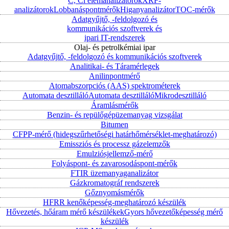
C, Cl elemanalizátorok
XRF-
analizátorok
Lobbanáspontmérők
Higanyanalizátor
TOC-mérők
Adatgyűjtő, -feldolgozó és
kommunikációs szoftverek és
ipari IT-rendszerek
Olaj- és petrolkémiai ipar
Adatgyűjtő, -feldolgozó és kommunikációs szoftverek
Analitikai- és Táramérlegek
Anilinpontmérő
Atomabszorpciós (AAS) spektrométerek
Automata desztilláló
Automata desztilláló
Mikrodesztilláló
Áramlásmérők
Benzin- és repülőgépüzemanyag vizsgálat
Bitumen
CFPP-mérő (hidegszűrhetőségi határhőmérséklet-meghatározó)
Emissziós és processz gázelemzők
Emulziósjellemző-mérő
Folyáspont- és zavarosodáspont-mérők
FTIR üzemanyaganalizátor
Gázkromatográf rendszerek
Gőznyomásmérők
HFRR kenőképesség-meghatározó készülék
Hővezetés, hőáram mérő készülékek
Gyors hővezetőképesség mérő
készülék