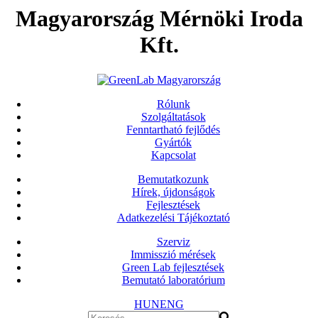
Magyarország Mérnöki Iroda
Kft.
Rólunk
Szolgáltatások
Fenntartható fejlődés
Gyártók
Kapcsolat
Bemutatkozunk
Hírek, újdonságok
Fejlesztések
Adatkezelési Tájékoztató
Szerviz
Immisszió mérések
Green Lab fejlesztések
Bemutató laboratórium
HUN
ENG