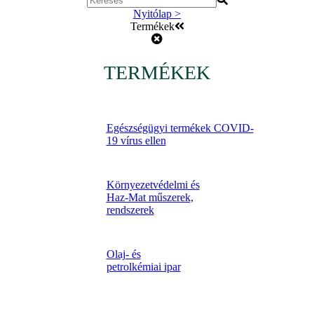
Nyitólap >
Termékek
TERMÉKEK
Egészségügyi termékek COVID-
19 vírus ellen
Környezetvédelmi és
Haz-Mat műszerek,
rendszerek
Olaj- és
petrolkémiai ipar