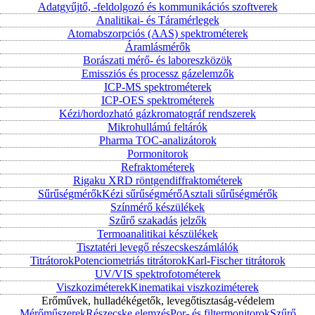
Adatgyűjtő, -feldolgozó és kommunikációs szoftverek
Analitikai- és Táramérlegek
Atomabszorpciós (AAS) spektrométerek
Áramlásmérők
Borászati mérő- és laboreszközök
Emissziós és processz gázelemzők
ICP-MS spektrométerek
ICP-OES spektrométerek
Kézi/hordozható gázkromatográf rendszerek
Mikrohullámú feltárók
Pharma TOC-analizátorok
Pormonitorok
Refraktométerek
Rigaku XRD röntgendiffraktométerek
Sűrűségmérők
Kézi sűrűségmérő
Asztali sűrűségmérők
Színmérő készülékek
Szűrő szakadás jelzők
Termoanalitikai készülékek
Tisztatéri levegő részecskeszámlálók
Titrátorok
Potenciometriás titrátorok
Karl-Fischer titrátorok
UV/VIS spektrofotométerek
Viszkoziméterek
Kinematikai viszkoziméterek
Erőművek, hulladékégetők, levegőtisztaság-védelem
Mérőműszerek
Részecske elemzés
Por- és filtermonitorok
Szűrő