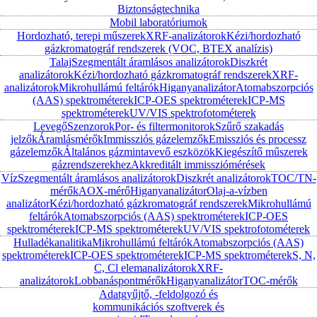
Biztonságtechnika
Mobil laboratóriumok
Hordozható, terepi műszerek
XRF-analizátorok
Kézi/hordozható
gázkromatográf rendszerek (VOC, BTEX analízis)
Talaj
Szegmentált áramlásos analizátorok
Diszkrét
analizátorok
Kézi/hordozható gázkromatográf rendszerek
XRF-
analizátorok
Mikrohullámú feltárók
Higanyanalizátor
Atomabszorpciós
(AAS) spektrométerek
ICP-OES spektrométerek
ICP-MS
spektrométerek
UV/VIS spektrofotométerek
Levegő
Szenzorok
Por- és filtermonitorok
Szűrő szakadás
jelzők
Áramlásmérők
Immissziós gázelemzők
Emissziós és processz
gázelemzők
Általános gázmintavevő eszközök
Kiegészítő műszerek
gázrendszerekhez
Akkreditált immissziómérések
Víz
Szegmentált áramlásos analizátorok
Diszkrét analizátorok
TOC/TN-
mérők
AOX-mérő
Higanyanalizátor
Olaj-a-vízben
analizátor
Kézi/hordozható gázkromatográf rendszerek
Mikrohullámú
feltárók
Atomabszorpciós (AAS) spektrométerek
ICP-OES
spektrométerek
ICP-MS spektrométerek
UV/VIS spektrofotométerek
Hulladékanalitika
Mikrohullámú feltárók
Atomabszorpciós (AAS)
spektrométerek
ICP-OES spektrométerek
ICP-MS spektrométerek
S, N,
C, Cl elemanalizátorok
XRF-
analizátorok
Lobbanáspontmérők
Higanyanalizátor
TOC-mérők
Adatgyűjtő, -feldolgozó és
kommunikációs szoftverek és