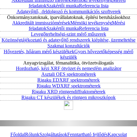
Akkreditált immisszió mérések
Mérnöki tevékenység
Mérési
feladatok
Szakértői munka
Referencia lista
Adatgyűjtő, -feldolgozó és kommunikációs szoftverek
Önkormányzatoknak, iparvállalatoknak, építési beruházásokhoz
Akkreditált immissziómérések
Mérnöki tevékenység
Mérési
feladatok
Szakértői munka
Referencia lista
Levegőterheltségi-szint mérő műszerek
Közönségtájékoztató és adatgyűjtő rendszerek kiépítése, üzemeltetése
Szakmai konzultációk
Hővezetés, hőáram mérő készülékek
Gyors hővezetőképesség mérő
készülék
Anyagvizsgálat, fémanalitika, ötvözetválogatás
Hordozható, kézi XRF ötvözet és nemesfém analizátor
Asztali OES spektrométerek
Rigaku EDXRF spektrométerek
Rigaku WDXRF spektrométerek
Rigaku XRD röntgendiffraktométerek
Rigaku CT készülékek és röntgen mikroszkópok
Főoldal
Rólunk
Szolgáltatások
Fenntartható fejlődés
Kapcsolat