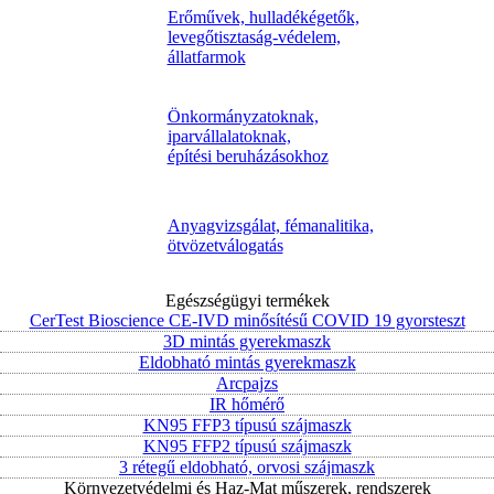
Erőművek, hulladékégetők,
levegőtisztaság-védelem,
állatfarmok
Önkormányzatoknak,
iparvállalatoknak,
építési beruházásokhoz
Anyagvizsgálat, fémanalitika,
ötvözetválogatás
Egészségügyi termékek
CerTest Bioscience CE-IVD minősítésű COVID 19 gyorsteszt
3D mintás gyerekmaszk
Eldobható mintás gyerekmaszk
Arcpajzs
IR hőmérő
KN95 FFP3 típusú szájmaszk
KN95 FFP2 típusú szájmaszk
3 rétegű eldobható, orvosi szájmaszk
Környezetvédelmi és Haz-Mat műszerek, rendszerek