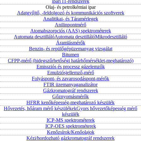
ipari IT-rendszerek
Olaj- és petrolkémiai ipar
Adatgyűjtő, -feldolgozó és kommunikációs szoftverek
Analitikai- és Táramérlegek
Anilinpontmérő
Atomabszorpciós (AAS) spektrométerek
Automata desztilláló
Automata desztilláló
Mikrodesztilláló
Áramlásmérők
Benzin- és repülőgépüzemanyag vizsgálat
Bitumen
CFPP-mérő (hidegszűrhetőségi határhőmérséklet-meghatározó)
Emissziós és processz gázelemzők
Emulziósjellemző-mérő
Folyáspont- és zavarosodáspont-mérők
FTIR üzemanyaganalizátor
Gázkromatográf rendszerek
Gőznyomásmérők
HFRR kenőképesség-meghatározó készülék
Hővezetés, hőáram mérő készülékek
Gyors hővezetőképesség mérő
készülék
ICP-MS spektrométerek
ICP-OES spektrométerek
Kenőzsírok/Kenőolajok
Kézi/hordozható gázkromatográf rendszerek