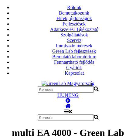
Rólunk
Bemutatkozunk
Hírek, újdonságok
Fejlesztések
Adatkezelési Tájékoztató
Szolgáltatások
Szerviz
Immisszió mérések
Green Lab fejlesztések
Bemutató laboratórium
Fenntartható fejlődés
Gyártók
Kapcsolat
HUN
ENG
multi EA 4000 - Green Lab