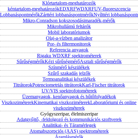
Klórtartalom-meghatározók
kéntartalom-meghatározók
EDXRF
WDXRF
UV-fluoreszcencia
Lobbanáspontmérők
Zárttéri lobbanáspontmérők
Nyílttéri lobbanáspon
Mikro-Conradson kokszosodásimaradék-mérők
Mikrohullámú feltárók
Mobil laboratóriumok
Olaj-a-vízben analizátor
Por- és filtermonitorok
Referencia anyagok
Rigaku WDXRF spektrométerek
Sűrűségmérők
Kézi sűrűségmérő
Asztali sűrűségmérők
Színmérő készülékek
Szűrő szakadás jelzők
Termoanalitikai készülékek
Titrátorok
Potenciometriás titrátorok
Karl-Fischer titrátorok
UV/VIS spektrofotométerek
Üzemanyagok, kenőanyagok és hűtőfolyadékok
Viszkoziméterek
Kinematikai viszkoziméterek
Laboratóriumi és online
viszkoziméterek
Gyógyszeripar, élelmiszeripar
Adatgyűjtő, -feldolgozó és kommunikációs szoftverek
Analitikai- és Táramérlegek
Atomabszorpciós (AAS) spektrométerek
Áramlásmérők