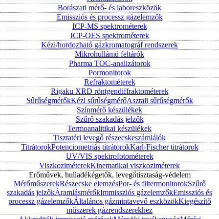
Borászati mérő- és laboreszközök
Emissziós és processz gázelemzők
ICP-MS spektrométerek
ICP-OES spektrométerek
Kézi/hordozható gázkromatográf rendszerek
Mikrohullámú feltárók
Pharma TOC-analizátorok
Pormonitorok
Refraktométerek
Rigaku XRD röntgendiffraktométerek
Sűrűségmérők
Kézi sűrűségmérő
Asztali sűrűségmérők
Színmérő készülékek
Szűrő szakadás jelzők
Termoanalitikai készülékek
Tisztatéri levegő részecskeszámlálók
Titrátorok
Potenciometriás titrátorok
Karl-Fischer titrátorok
UV/VIS spektrofotométerek
Viszkoziméterek
Kinematikai viszkoziméterek
Erőművek, hulladékégetők, levegőtisztaság-védelem
Mérőműszerek
Részecske elemzés
Por- és filtermonitorok
Szűrő
szakadás jelzők
Áramlásmérők
Immissziós gázelemzők
Emissziós és
processz gázelemzők
Általános gázmintavevő eszközök
Kiegészítő
műszerek gázrendszerekhez