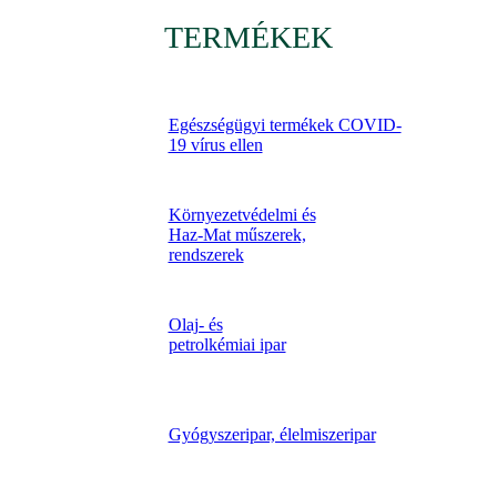
TERMÉKEK
Egészségügyi termékek COVID-
19 vírus ellen
Környezetvédelmi és
Haz-Mat műszerek,
rendszerek
Olaj- és
petrolkémiai ipar
Gyógyszeripar, élelmiszeripar