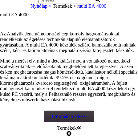
Nyitólap >
Termékek >
multi EA 4000
multi EA 4000
Az Analytik Jena németországi cég komoly hagyományokkal
rendelkezik az égetéses technikán alapuló elemanalizátorok
gyártásában. A multi EA 4000 készülék szilárd halmazállapotú minták
szén-, kén- és klórtartalmának meghatározására kifejlesztett készülék.
Mind a mérési elv, mind a detektálási mód a vonatkozó nemzetközi
szabványoknak és előírásoknak megfelelően lett kifejlesztve. A szén-
és kén meghatározása magas hőmérsékletű, katalizátor nélküli speciális
kerámia reaktorban történik 99.5%-os oxigénnel, míg a
klórmeghatározás kvarccső segítségével, oxigénáramban. A fejlett
öndiagnosztikai rendszerrel rendelkező multi EA 4000 készüléket egy
külső PC vezérli, mely a Felhasználó részére egyszerű, megbízható és
kényelmes műszerfelhasználást biztosít.
Információ kérése
Termékek