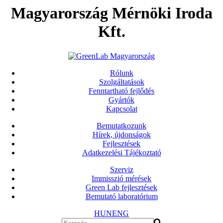
Magyarország Mérnöki Iroda
Kft.
Rólunk
Szolgáltatások
Fenntartható fejlődés
Gyártók
Kapcsolat
Bemutatkozunk
Hírek, újdonságok
Fejlesztések
Adatkezelési Tájékoztató
Szerviz
Immisszió mérések
Green Lab fejlesztések
Bemutató laboratórium
HUN
ENG