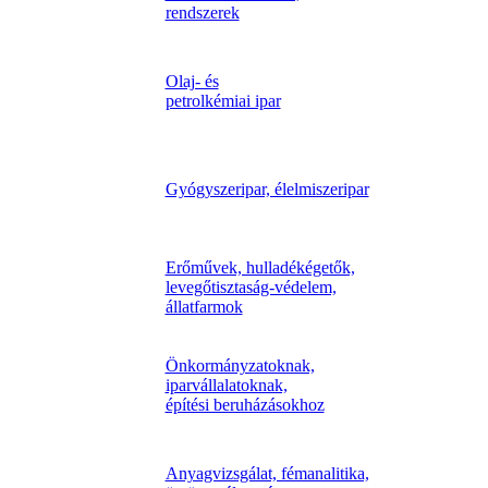
rendszerek
Olaj- és
petrolkémiai ipar
Gyógyszeripar, élelmiszeripar
Erőművek, hulladékégetők,
levegőtisztaság-védelem,
állatfarmok
Önkormányzatoknak,
iparvállalatoknak,
építési beruházásokhoz
Anyagvizsgálat, fémanalitika,