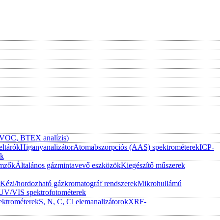
 (VOC, BTEX analízis)
eltárók
Higanyanalizátor
Atomabszorpciós (AAS) spektrométerek
ICP-
ek
emzők
Általános gázmintavevő eszközök
Kiegészítő műszerek
Kézi/hordozható gázkromatográf rendszerek
Mikrohullámú
UV/VIS spektrofotométerek
ktrométerek
S, N, C, Cl elemanalizátorok
XRF-