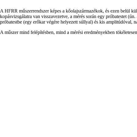
A HFRR műszerrendszer képes a kőolajszármazékok, és ezen belül kü
kopásvizsgálatra van visszavezetve, a mérés során egy próbatestet (ún. 
próbatestbe (egy erőkar végére helyezett súllyal) és kis amplitúdóval, na
A műszer mind felépítésben, mind a mérési eredményekben tökéletes