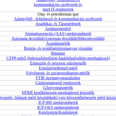
kommunikációs szoftverek és
ipari IT-rendszerek
Olaj- és petrolkémiai ipar
Adatgyűjtő, -feldolgozó és kommunikációs szoftverek
Analitikai- és Táramérlegek
Anilinpontmérő
Atomabszorpciós (AAS) spektrométerek
Automata desztilláló
Automata desztilláló
Mikrodesztilláló
Áramlásmérők
Benzin- és repülőgépüzemanyag vizsgálat
Bitumen
CFPP-mérő (hidegszűrhetőségi határhőmérséklet-meghatározó)
Emissziós és processz gázelemzők
Emulziósjellemző-mérő
Folyáspont- és zavarosodáspont-mérők
FTIR üzemanyaganalizátor
Gázkromatográf rendszerek
Gőznyomásmérők
HFRR kenőképesség-meghatározó készülék
vezetés, hőáram mérő készülékek
Gyors hővezetőképesség mérő készü
ICP-MS spektrométerek
ICP-OES spektrométerek
Kenőzsírok/Kenőolajok