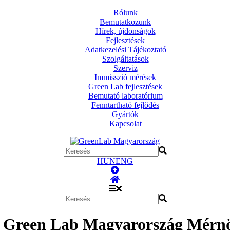
Rólunk
Bemutatkozunk
Hírek, újdonságok
Fejlesztések
Adatkezelési Tájékoztató
Szolgáltatások
Szerviz
Immisszió mérések
Green Lab fejlesztések
Bemutató laboratórium
Fenntartható fejlődés
Gyártók
Kapcsolat
HUN
ENG
Green Lab Magyarország Mérnök