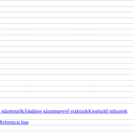
z gázelemzők
Általános gázmintavevő eszközök
Kiegészítő műszerek
Referencia lista