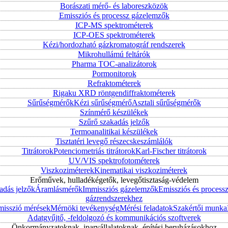
Borászati mérő- és laboreszközök
Emissziós és processz gázelemzők
ICP-MS spektrométerek
ICP-OES spektrométerek
Kézi/hordozható gázkromatográf rendszerek
Mikrohullámú feltárók
Pharma TOC-analizátorok
Pormonitorok
Refraktométerek
Rigaku XRD röntgendiffraktométerek
Sűrűségmérők
Kézi sűrűségmérő
Asztali sűrűségmérők
Színmérő készülékek
Szűrő szakadás jelzők
Termoanalitikai készülékek
Tisztatéri levegő részecskeszámlálók
Titrátorok
Potenciometriás titrátorok
Karl-Fischer titrátorok
UV/VIS spektrofotométerek
Viszkoziméterek
Kinematikai viszkoziméterek
Erőművek, hulladékégetők, levegőtisztaság-védelem
adás jelzők
Áramlásmérők
Immissziós gázelemzők
Emissziós és process
gázrendszerekhez
misszió mérések
Mérnöki tevékenység
Mérési feladatok
Szakértői munka
Adatgyűjtő, -feldolgozó és kommunikációs szoftverek
Önkormányzatoknak, iparvállalatoknak, építési beruházásokhoz