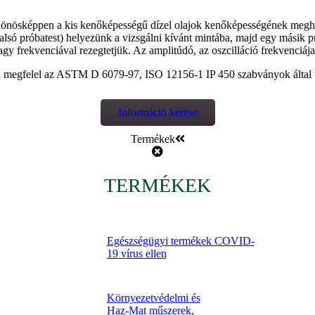
lönösképpen a kis kenőképességű dízel olajok kenőképességének megh
alsó próbatest) helyezünk a vizsgálni kívánt mintába, majd egy másik pr
gy frekvenciával rezegtetjük. Az amplitúdó, az oszcilláció frekvenciája é
en megfelel az ASTM D 6079-97, ISO 12156-1 IP 450 szabványok által
Információ kérése
Termékek
TERMÉKEK
Egészségügyi termékek COVID-
19 vírus ellen
Környezetvédelmi és
Haz-Mat műszerek,