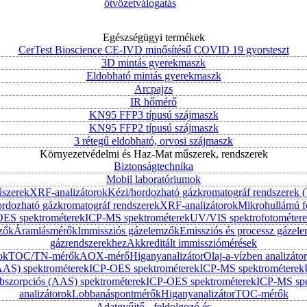
ötvözetválogatás
Egészségügyi termékek
CerTest Bioscience CE-IVD minősítésű COVID 19 gyorsteszt
3D mintás gyerekmaszk
Eldobható mintás gyerekmaszk
Arcpajzs
IR hőmérő
KN95 FFP3 típusú szájmaszk
KN95 FFP2 típusú szájmaszk
3 rétegű eldobható, orvosi szájmaszk
Környezetvédelmi és Haz-Mat műszerek, rendszerek
Biztonságtechnika
Mobil laboratóriumok
űszerek
XRF-analizátorok
Kézi/hordozható gázkromatográf rendszerek
ordozható gázkromatográf rendszerek
XRF-analizátorok
Mikrohullámú f
ES spektrométerek
ICP-MS spektrométerek
UV/VIS spektrofotométer
zők
Áramlásmérők
Immissziós gázelemzők
Emissziós és processz gázel
gázrendszerekhez
Akkreditált immissziómérések
ok
TOC/TN-mérők
AOX-mérő
Higanyanalizátor
Olaj-a-vízben analizátor
AAS) spektrométerek
ICP-OES spektrométerek
ICP-MS spektrométerek
szorpciós (AAS) spektrométerek
ICP-OES spektrométerek
ICP-MS spe
analizátorok
Lobbanáspontmérők
Higanyanalizátor
TOC-mérők
Adatgyűjtő, -feldolgozó és