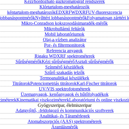
Kézi/hordozható gázkromatográf rendszerek
Klórtartalom-meghatározók
kéntartalom-meghatározók
EDXRF
WDXRF
UV-fluoreszcencia
i lobbanáspontmérők
Nyílttéri lobbanáspontmérők
Folyamatosan zárttér
Mikro-Conradson kokszosodásimaradék-mérők
Mikrohullámú feltárók
Mobil laboratóriumok
Olaj-a-vízben analizátor
Por- és filtermonitorok
Referencia anyagok
Rigaku WDXRF spektrométerek
Sűrűségmérők
Kézi sűrűségmérő
Asztali sűrűségmérők
Színmérő készülékek
Szűrő szakadás jelzők
Termoanalitikai készülékek
Titrátorok
Potenciometriás titrátorok
Karl-Fischer titrátorok
UV/VIS spektrofotométerek
Üzemanyagok, kenőanyagok és hűtőfolyadékok
ziméterek
Kinematikai viszkoziméterek
Laboratóriumi és online viszkoz
Gyógyszeripar, élelmiszeripar
Adatgyűjtő, -feldolgozó és kommunikációs szoftverek
Analitikai- és Táramérlegek
Atomabszorpciós (AAS) spektrométerek
Áramlásmérők