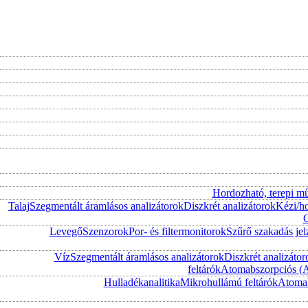
Hordozható, terepi m
Talaj
Szegmentált áramlásos analizátorok
Diszkrét analizátorok
Kézi/h
O
Levegő
Szenzorok
Por- és filtermonitorok
Szűrő szakadás jel
Víz
Szegmentált áramlásos analizátorok
Diszkrét analizátor
feltárók
Atomabszorpciós (
Hulladékanalitika
Mikrohullámú feltárók
Atomab