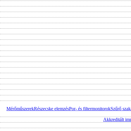
Mérőműszerek
Részecske elemzés
Por- és filtermonitorok
Szűrő szak
Akkreditált im