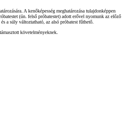
atározására. A kenőképesség meghatározása tulajdonképpen
óbatestet (ún. felső próbatestet) adott erővel nyomunk az előző
s a súly változtatható, az alsó próbatest fűthető.
 támasztott követelményeknek.