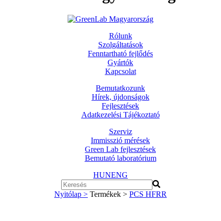
Rólunk
Szolgáltatások
Fenntartható fejlődés
Gyártók
Kapcsolat
Bemutatkozunk
Hírek, újdonságok
Fejlesztések
Adatkezelési Tájékoztató
Szerviz
Immisszió mérések
Green Lab fejlesztések
Bemutató laboratórium
HUN
ENG
Nyitólap >
Termékek >
PCS HFRR