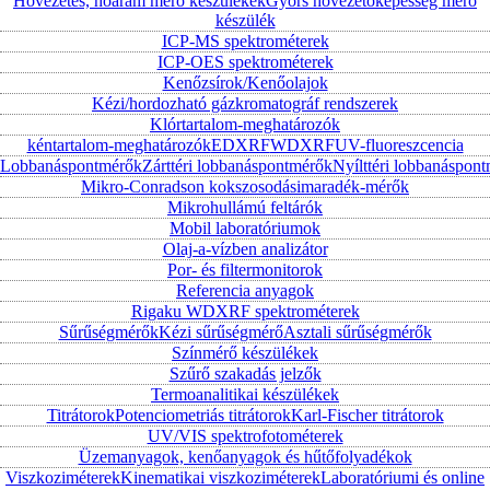
Hővezetés, hőáram mérő készülékek
Gyors hővezetőképesség mérő
készülék
ICP-MS spektrométerek
ICP-OES spektrométerek
Kenőzsírok/Kenőolajok
Kézi/hordozható gázkromatográf rendszerek
Klórtartalom-meghatározók
kéntartalom-meghatározók
EDXRF
WDXRF
UV-fluoreszcencia
Lobbanáspontmérők
Zárttéri lobbanáspontmérők
Nyílttéri lobbanáspon
Mikro-Conradson kokszosodásimaradék-mérők
Mikrohullámú feltárók
Mobil laboratóriumok
Olaj-a-vízben analizátor
Por- és filtermonitorok
Referencia anyagok
Rigaku WDXRF spektrométerek
Sűrűségmérők
Kézi sűrűségmérő
Asztali sűrűségmérők
Színmérő készülékek
Szűrő szakadás jelzők
Termoanalitikai készülékek
Titrátorok
Potenciometriás titrátorok
Karl-Fischer titrátorok
UV/VIS spektrofotométerek
Üzemanyagok, kenőanyagok és hűtőfolyadékok
Viszkoziméterek
Kinematikai viszkoziméterek
Laboratóriumi és online