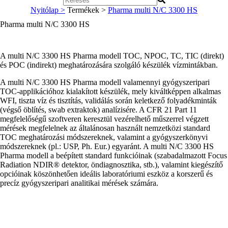
Nyitólap >
Termékek >
Pharma multi N/C 3300 HS
Pharma multi N/C 3300 HS
A multi N/C 3300 HS Pharma modell TOC, NPOC, TC, TIC (direkt)
és POC (indirekt) meghatározására szolgáló készülék vízmintákban.
A multi N/C 3300 HS Pharma modell valamennyi gyógyszeripari
TOC-applikációhoz kialakított készülék, mely kiváltképpen alkalmas
WFI, tiszta víz és tisztítás, validálás során keletkező folyadékminták
(végső öblítés, swab extraktok) analízisére. A CFR 21 Part 11
megfelelőségű szoftveren keresztül vezérelhető műszerrel végzett
mérések megfelelnek az általánosan használt nemzetközi standard
TOC meghatározási módszereknek, valamint a gyógyszerkönyvi
módszereknek (pl.: USP, Ph. Eur.) egyaránt. A multi N/C 3300 HS
Pharma modell a beépített standard funkcióinak (szabadalmazott Focus
Radiation NDIR® detektor, öndiagnosztika, stb.), valamint kiegészítő
opcióinak köszönhetően ideális laboratóriumi eszköz a korszerű és
precíz gyógyszeripari analitikai mérések számára.