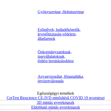
Gyógyszeripar, élelmiszeripar
Erőművek, hulladékégetők,
levegőtisztaság-védelem,
állatfarmok
Önkormányzatoknak,
iparvállalatoknak,
építési beruházásokhoz
Anyagvizsgálat, fémanalitika,
ötvözetválogatás
Egészségügyi termékek
CerTest Bioscience CE-IVD minősítésű COVID 19 gyorsteszt
3D mintás gyerekmaszk
Eldobható mintás gyerekmaszk