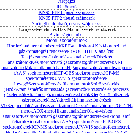
Arcpajzs
IR hőmérő
KN95 FFP3 típusú szájmaszk
KN95 FFP2 típusú szájmaszk
3 rétegű eldobható, orvosi szájmaszk
Környezetvédelmi és Haz-Mat műszerek, rendszerek
Biztonságtechnika
Mobil laboratóriumok
Hordozható, terepi műszerek
XRF-analizátorok
Kézi/hordozható
gázkromatográf rendszerek (VOC, BTEX analízis)
Talaj
Szegmentált áramlásos analizátorok
Diszkrét
analizátorok
Kézi/hordozható gázkromatográf rendszerek
XRF-
analizátorok
Mikrohullámú feltárók
Higanyanalizátor
Atomabszorpciós
(AAS) spektrométerek
ICP-OES spektrométerek
ICP-MS
spektrométerek
UV/VIS spektrofotométerek
Levegő
Szenzorok
Por- és filtermonitorok
Szűrő szakadás
jelzők
Áramlásmérők
Immissziós gázelemzők
Emissziós és processz
gázelemzők
Általános gázmintavevő eszközök
Kiegészítő műszerek
gázrendszerekhez
Akkreditált immissziómérések
Víz
Szegmentált áramlásos analizátorok
Diszkrét analizátorok
TOC/TN-
mérők
AOX-mérő
Higanyanalizátor
Olaj-a-vízben
analizátor
Kézi/hordozható gázkromatográf rendszerek
Mikrohullámú
feltárók
Atomabszorpciós (AAS) spektrométerek
ICP-OES
spektrométerek
ICP-MS spektrométerek
UV/VIS spektrofotométerek
Hulladékanalitika
Mikrohullámú feltárók
Atomabszorpciós (AAS)