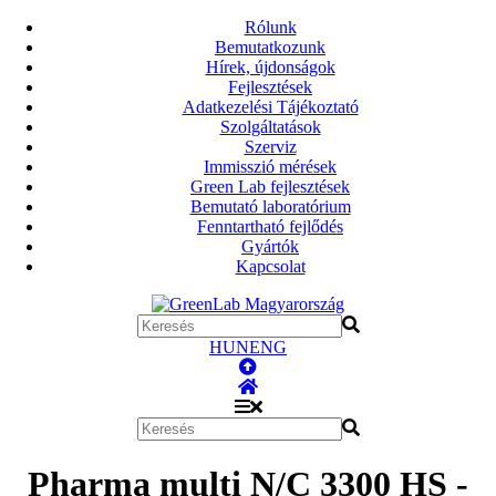
Rólunk
Bemutatkozunk
Hírek, újdonságok
Fejlesztések
Adatkezelési Tájékoztató
Szolgáltatások
Szerviz
Immisszió mérések
Green Lab fejlesztések
Bemutató laboratórium
Fenntartható fejlődés
Gyártók
Kapcsolat
HUN
ENG
Pharma multi N/C 3300 HS -