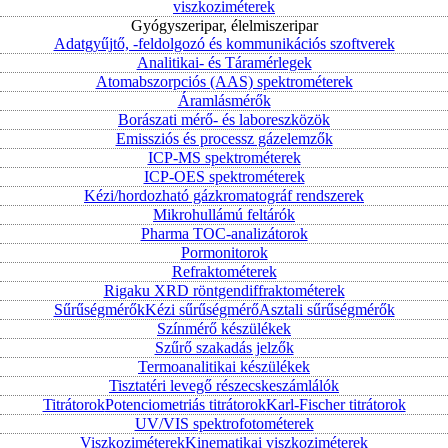
viszkoziméterek
Gyógyszeripar, élelmiszeripar
Adatgyűjtő, -feldolgozó és kommunikációs szoftverek
Analitikai- és Táramérlegek
Atomabszorpciós (AAS) spektrométerek
Áramlásmérők
Borászati mérő- és laboreszközök
Emissziós és processz gázelemzők
ICP-MS spektrométerek
ICP-OES spektrométerek
Kézi/hordozható gázkromatográf rendszerek
Mikrohullámú feltárók
Pharma TOC-analizátorok
Pormonitorok
Refraktométerek
Rigaku XRD röntgendiffraktométerek
Sűrűségmérők
Kézi sűrűségmérő
Asztali sűrűségmérők
Színmérő készülékek
Szűrő szakadás jelzők
Termoanalitikai készülékek
Tisztatéri levegő részecskeszámlálók
Titrátorok
Potenciometriás titrátorok
Karl-Fischer titrátorok
UV/VIS spektrofotométerek
Viszkoziméterek
Kinematikai viszkoziméterek