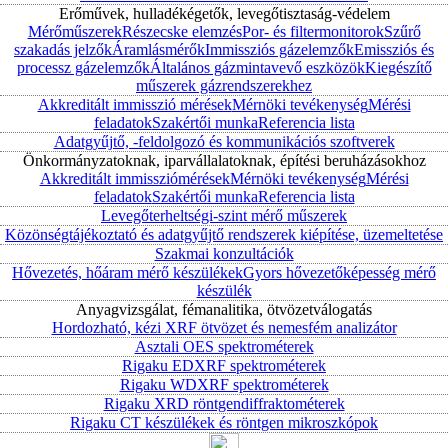
Erőművek, hulladékégetők, levegőtisztaság-védelem
Mérőműszerek
Részecske elemzés
Por- és filtermonitorok
Szűrő
szakadás jelzők
Áramlásmérők
Immissziós gázelemzők
Emissziós és
processz gázelemzők
Általános gázmintavevő eszközök
Kiegészítő
műszerek gázrendszerekhez
Akkreditált immisszió mérések
Mérnöki tevékenység
Mérési
feladatok
Szakértői munka
Referencia lista
Adatgyűjtő, -feldolgozó és kommunikációs szoftverek
Önkormányzatoknak, iparvállalatoknak, építési beruházásokhoz
Akkreditált immissziómérések
Mérnöki tevékenység
Mérési
feladatok
Szakértői munka
Referencia lista
Levegőterheltségi-szint mérő műszerek
Közönségtájékoztató és adatgyűjtő rendszerek kiépítése, üzemeltetése
Szakmai konzultációk
Hővezetés, hőáram mérő készülékek
Gyors hővezetőképesség mérő
készülék
Anyagvizsgálat, fémanalitika, ötvözetválogatás
Hordozható, kézi XRF ötvözet és nemesfém analizátor
Asztali OES spektrométerek
Rigaku EDXRF spektrométerek
Rigaku WDXRF spektrométerek
Rigaku XRD röntgendiffraktométerek
Rigaku CT készülékek és röntgen mikroszkópok