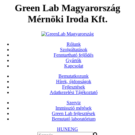
Green Lab Magyarország
Mérnöki Iroda Kft.
Rólunk
Szolgáltatások
Fenntartható fejlődés
Gyártók
Kapcsolat
Bemutatkozunk
Hírek, újdonságok
Fejlesztések
Adatkezelési Tájékoztató
Szerviz
Immisszió mérések
Green Lab fejlesztések
Bemutató laboratórium
HUN
ENG