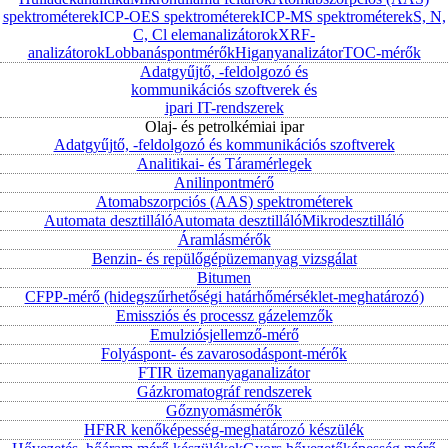
spektrométerek
ICP-OES spektrométerek
ICP-MS spektrométerek
S, N,
C, Cl elemanalizátorok
XRF-
analizátorok
Lobbanáspontmérők
Higanyanalizátor
TOC-mérők
Adatgyűjtő, -feldolgozó és
kommunikációs szoftverek és
ipari IT-rendszerek
Olaj- és petrolkémiai ipar
Adatgyűjtő, -feldolgozó és kommunikációs szoftverek
Analitikai- és Táramérlegek
Anilinpontmérő
Atomabszorpciós (AAS) spektrométerek
Automata desztilláló
Automata desztilláló
Mikrodesztilláló
Áramlásmérők
Benzin- és repülőgépüzemanyag vizsgálat
Bitumen
CFPP-mérő (hidegszűrhetőségi határhőmérséklet-meghatározó)
Emissziós és processz gázelemzők
Emulziósjellemző-mérő
Folyáspont- és zavarosodáspont-mérők
FTIR üzemanyaganalizátor
Gázkromatográf rendszerek
Gőznyomásmérők
HFRR kenőképesség-meghatározó készülék