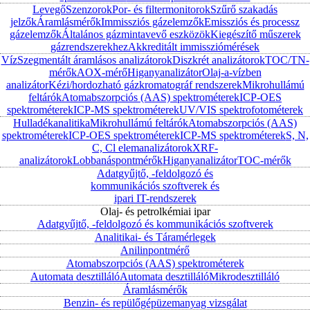
Levegő
Szenzorok
Por- és filtermonitorok
Szűrő szakadás
jelzők
Áramlásmérők
Immissziós gázelemzők
Emissziós és processz
gázelemzők
Általános gázmintavevő eszközök
Kiegészítő műszerek
gázrendszerekhez
Akkreditált immissziómérések
Víz
Szegmentált áramlásos analizátorok
Diszkrét analizátorok
TOC/TN-
mérők
AOX-mérő
Higanyanalizátor
Olaj-a-vízben
analizátor
Kézi/hordozható gázkromatográf rendszerek
Mikrohullámú
feltárók
Atomabszorpciós (AAS) spektrométerek
ICP-OES
spektrométerek
ICP-MS spektrométerek
UV/VIS spektrofotométerek
Hulladékanalitika
Mikrohullámú feltárók
Atomabszorpciós (AAS)
spektrométerek
ICP-OES spektrométerek
ICP-MS spektrométerek
S, N,
C, Cl elemanalizátorok
XRF-
analizátorok
Lobbanáspontmérők
Higanyanalizátor
TOC-mérők
Adatgyűjtő, -feldolgozó és
kommunikációs szoftverek és
ipari IT-rendszerek
Olaj- és petrolkémiai ipar
Adatgyűjtő, -feldolgozó és kommunikációs szoftverek
Analitikai- és Táramérlegek
Anilinpontmérő
Atomabszorpciós (AAS) spektrométerek
Automata desztilláló
Automata desztilláló
Mikrodesztilláló
Áramlásmérők
Benzin- és repülőgépüzemanyag vizsgálat