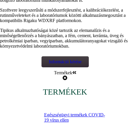
dolgozó laboratóriumi munkafolyamatokat is
.
Szoftvere leegyszerűsíti a módszerfejlesztést, a kalibrációkezelést, a
rutinműveleteket és a laboratóriumok közötti alkalmazásmegosztást a
kompatibilis Rigaku WDXRF platformokon.
Tipikus alkalmazhatóságai közé tartozik az elemanalízis és a
minőségellenőrzés a bányászatban, a fém, cement, kerámia, üveg és
petrolkémiai iparban, vegyiparban, akkumulátoranyagokat vizsgáló és
környezetvédelmi laboratóriumokban.
Információ kérése
Termékek
TERMÉKEK
Egészségügyi termékek COVID-
19 vírus ellen