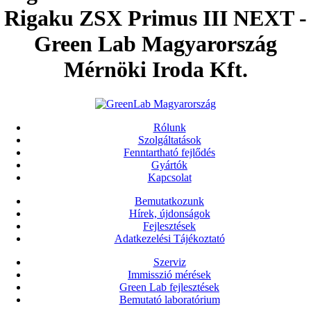
Rigaku ZSX Primus III NEXT -
Green Lab Magyarország
Mérnöki Iroda Kft.
Rólunk
Szolgáltatások
Fenntartható fejlődés
Gyártók
Kapcsolat
Bemutatkozunk
Hírek, újdonságok
Fejlesztések
Adatkezelési Tájékoztató
Szerviz
Immisszió mérések
Green Lab fejlesztések
Bemutató laboratórium