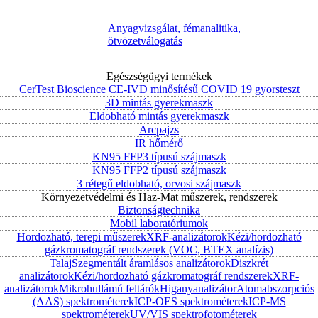
Anyagvizsgálat, fémanalitika,
ötvözetválogatás
Egészségügyi termékek
CerTest Bioscience CE-IVD minősítésű COVID 19 gyorsteszt
3D mintás gyerekmaszk
Eldobható mintás gyerekmaszk
Arcpajzs
IR hőmérő
KN95 FFP3 típusú szájmaszk
KN95 FFP2 típusú szájmaszk
3 rétegű eldobható, orvosi szájmaszk
Környezetvédelmi és Haz-Mat műszerek, rendszerek
Biztonságtechnika
Mobil laboratóriumok
Hordozható, terepi műszerek
XRF-analizátorok
Kézi/hordozható
gázkromatográf rendszerek (VOC, BTEX analízis)
Talaj
Szegmentált áramlásos analizátorok
Diszkrét
analizátorok
Kézi/hordozható gázkromatográf rendszerek
XRF-
analizátorok
Mikrohullámú feltárók
Higanyanalizátor
Atomabszorpciós
(AAS) spektrométerek
ICP-OES spektrométerek
ICP-MS
spektrométerek
UV/VIS spektrofotométerek