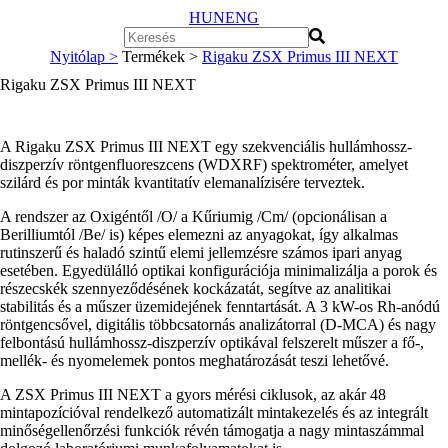
HUN
ENG
Nyitólap >
Termékek >
Rigaku ZSX Primus III NEXT
Rigaku ZSX Primus III NEXT
A Rigaku ZSX Primus III NEXT egy szekvenciális hullámhossz-
diszperzív röntgenfluoreszcens (WDXRF) spektrométer, amelyet
szilárd és por minták kvantitatív elemanalízisére terveztek.
A rendszer az Oxigéntől /O/ a Kűriumig /Cm/ (opcionálisan a
Berilliumtól /Be/ is) képes elemezni az anyagokat, így alkalmas
rutinszerű és haladó szintű elemi jellemzésre számos ipari anyag
esetében. Egyedülálló optikai konfigurációja minimalizálja a porok és
részecskék szennyeződésének kockázatát, segítve az analitikai
stabilitás és a műszer üzemidejének fenntartását. A 3 kW-os Rh-anódú
röntgencsővel, digitális többcsatornás analizátorral (D-MCA) és nagy
felbontású hullámhossz-diszperzív optikával felszerelt műszer a fő-,
mellék- és nyomelemek pontos meghatározását teszi lehetővé.
A ZSX Primus III NEXT a gyors mérési ciklusok, az akár 48
mintapozícióval rendelkező automatizált mintakezelés és az integrált
minőségellenőrzési funkciók révén támogatja a
nagy mintaszámmal