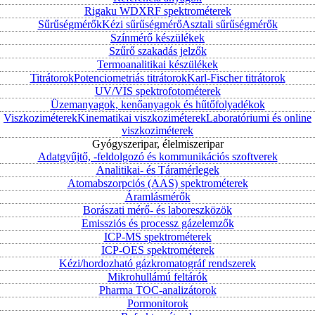
Rigaku WDXRF spektrométerek
Sűrűségmérők
Kézi sűrűségmérő
Asztali sűrűségmérők
Színmérő készülékek
Szűrő szakadás jelzők
Termoanalitikai készülékek
Titrátorok
Potenciometriás titrátorok
Karl-Fischer titrátorok
UV/VIS spektrofotométerek
Üzemanyagok, kenőanyagok és hűtőfolyadékok
Viszkoziméterek
Kinematikai viszkoziméterek
Laboratóriumi és online
viszkoziméterek
Gyógyszeripar, élelmiszeripar
Adatgyűjtő, -feldolgozó és kommunikációs szoftverek
Analitikai- és Táramérlegek
Atomabszorpciós (AAS) spektrométerek
Áramlásmérők
Borászati mérő- és laboreszközök
Emissziós és processz gázelemzők
ICP-MS spektrométerek
ICP-OES spektrométerek
Kézi/hordozható gázkromatográf rendszerek
Mikrohullámú feltárók
Pharma TOC-analizátorok
Pormonitorok