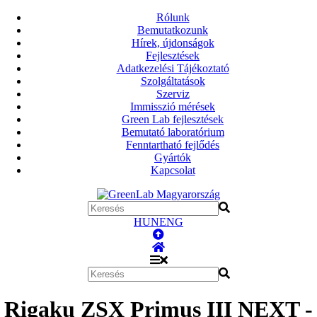
Rólunk
Bemutatkozunk
Hírek, újdonságok
Fejlesztések
Adatkezelési Tájékoztató
Szolgáltatások
Szerviz
Immisszió mérések
Green Lab fejlesztések
Bemutató laboratórium
Fenntartható fejlődés
Gyártók
Kapcsolat
HUN
ENG
Rigaku ZSX Primus III NEXT -