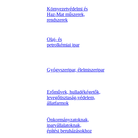
Környezetvédelmi és
Haz-Mat műszerek,
rendszerek
Olaj- és
petrolkémiai ipar
Gyógyszeripar, élelmiszeripar
Erőművek, hulladékégetők,
levegőtisztaság-védelem,
állatfarmok
Önkormányzatoknak,
iparvállalatoknak,
építési beruházásokhoz