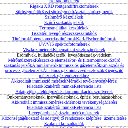
Refraktométerek
Rigaku XRD röntgendiffraktométerek
Sűrűségmérők
Kézi sűrűségmérő
Asztali sűrűségmérők
Színmérő készülékek
Szűrő szakadás jelzők
Termoanalitikai készülékek
Tisztatéri levegő részecskeszámlálók
Titrátorok
Potenciometriás titrátorok
Karl-Fischer titrátorok
UV/VIS spektrofotométerek
Viszkoziméterek
Kinematikai viszkoziméterek
Erőművek, hulladékégetők, levegőtisztaság-védelem
Mérőműszerek
Részecske elemzés
Por- és filtermonitorok
Szűrő
szakadás jelzők
Áramlásmérők
Immissziós gázelemzők
Emissziós és
processz gázelemzők
Általános gázmintavevő eszközök
Kiegészítő
műszerek gázrendszerekhez
Akkreditált immisszió mérések
Mérnöki tevékenység
Mérési
feladatok
Szakértői munka
Referencia lista
Adatgyűjtő, -feldolgozó és kommunikációs szoftverek
Önkormányzatoknak, iparvállalatoknak, építési beruházásokhoz
Akkreditált immissziómérések
Mérnöki tevékenység
Mérési
feladatok
Szakértői munka
Referencia lista
Levegőterheltségi-szint mérő műszerek
Közönségtájékoztató és adatgyűjtő rendszerek kiépítése, üzemeltetése
Szakmai konzultációk