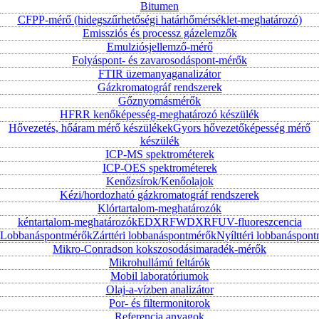
Bitumen
CFPP-mérő (hidegszűrhetőségi határhőmérséklet-meghatározó)
Emissziós és processz gázelemzők
Emulziósjellemző-mérő
Folyáspont- és zavarosodáspont-mérők
FTIR üzemanyaganalizátor
Gázkromatográf rendszerek
Gőznyomásmérők
HFRR kenőképesség-meghatározó készülék
Hővezetés, hőáram mérő készülékek
Gyors hővezetőképesség mérő
készülék
ICP-MS spektrométerek
ICP-OES spektrométerek
Kenőzsírok/Kenőolajok
Kézi/hordozható gázkromatográf rendszerek
Klórtartalom-meghatározók
kéntartalom-meghatározók
EDXRF
WDXRF
UV-fluoreszcencia
Lobbanáspontmérők
Zárttéri lobbanáspontmérők
Nyílttéri lobbanáspon
Mikro-Conradson kokszosodásimaradék-mérők
Mikrohullámú feltárók
Mobil laboratóriumok
Olaj-a-vízben analizátor
Por- és filtermonitorok
Referencia anyagok