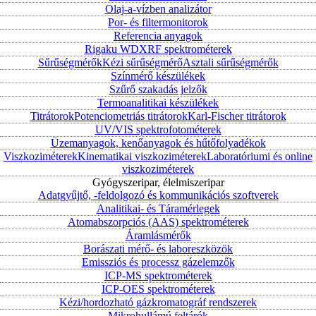
Olaj-a-vízben analizátor
Por- és filtermonitorok
Referencia anyagok
Rigaku WDXRF spektrométerek
Sűrűségmérők
Kézi sűrűségmérő
Asztali sűrűségmérők
Színmérő készülékek
Szűrő szakadás jelzők
Termoanalitikai készülékek
Titrátorok
Potenciometriás titrátorok
Karl-Fischer titrátorok
UV/VIS spektrofotométerek
Üzemanyagok, kenőanyagok és hűtőfolyadékok
Viszkoziméterek
Kinematikai viszkoziméterek
Laboratóriumi és online
viszkoziméterek
Gyógyszeripar, élelmiszeripar
Adatgyűjtő, -feldolgozó és kommunikációs szoftverek
Analitikai- és Táramérlegek
Atomabszorpciós (AAS) spektrométerek
Áramlásmérők
Borászati mérő- és laboreszközök
Emissziós és processz gázelemzők
ICP-MS spektrométerek
ICP-OES spektrométerek
Kézi/hordozható gázkromatográf rendszerek
Mikrohullámú feltárók