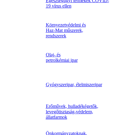
Egészségügyi termékek COVID-
19 vírus ellen
Környezetvédelmi és
Haz-Mat műszerek,
rendszerek
Olaj- és
petrolkémiai ipar
Gyógyszeripar, élelmiszeripar
Erőművek, hulladékégetők,
levegőtisztaság-védelem,
állatfarmok
Önkormányzatoknak,