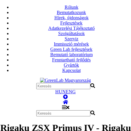
Rólunk
Bemutatkozunk
Hírek, újdonságok
Fejlesztések
Adatkezelési Tájékoztató
Szolgáltatások
Szerviz
Immisszió mérések
Green Lab fejlesztések
Bemutató laboratórium
Fenntartható fejlődés
Gyártók
Kapcsolat
HUN
ENG
Rigaku ZSX Primus IV - Rigaku