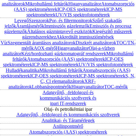
analizátorok
Mikrohullámú feltárók
Higanyanalizátor
Atomabszorpciós
(AAS) spektrométerek
ICP-OES spektrométerek
ICP-MS
spektrométerek
UV/VIS spektrofotométerek
Levegő
Szenzorok
Por- és filtermonitorok
Szűrő szakadás
jelzők
Áramlásmérők
Immissziós gázelemzők
Emissziós és processz
gázelemzők
Általános gázmintavevő eszközök
Kiegészítő műszerek
gázrendszerekhez
Akkreditált immissziómérések
Víz
Szegmentált áramlásos analizátorok
Diszkrét analizátorok
TOC/TN-
mérők
AOX-mérő
Higanyanalizátor
Olaj-a-vízben
analizátor
Kézi/hordozható gázkromatográf rendszerek
Mikrohullámú
feltárók
Atomabszorpciós (AAS) spektrométerek
ICP-OES
spektrométerek
ICP-MS spektrométerek
UV/VIS spektrofotométerek
Hulladékanalitika
Mikrohullámú feltárók
Atomabszorpciós (AAS)
spektrométerek
ICP-OES spektrométerek
ICP-MS spektrométerek
S, N,
C, Cl elemanalizátorok
XRF-
analizátorok
Lobbanáspontmérők
Higanyanalizátor
TOC-mérők
Adatgyűjtő, -feldolgozó és
kommunikációs szoftverek és
ipari IT-rendszerek
Olaj- és petrolkémiai ipar
Adatgyűjtő, -feldolgozó és kommunikációs szoftverek
Analitikai- és Táramérlegek
Anilinpontmérő
Atomabszorpciós (AAS) spektrométerek