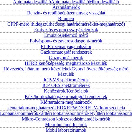
Automata desztilláló
Automata desztilláló
Mikrodesztilláló
Áramlásmérők
Benzin- és repülőgépüzemanyag vizsgálat
Bitumen
CFPP-mérő (hidegszűrhetőségi határhőmérséklet-meghatározó)
Emissziós és processz gázelemzők
Emulziósjellemző-mérő
Folyáspont- és zavarosodáspont-mérők
FTIR üzemanyaganalizátor
Gázkromatográf rendszerek
Gőznyomásmérők
HFRR kenőképesség-meghatározó készülék
Hővezetés, hőáram mérő készülékek
Gyors hővezetőképesség mérő
készülék
ICP-MS spektrométerek
ICP-OES spektrométerek
Kenőzsírok/Kenőolajok
Kézi/hordozható gázkromatográf rendszerek
Klórtartalom-meghatározók
kéntartalom-meghatározók
EDXRF
WDXRF
UV-fluoreszcencia
Lobbanáspontmérők
Zárttéri lobbanáspontmérők
Nyílttéri lobbanáspon
Mikro-Conradson kokszosodásimaradék-mérők
Mikrohullámú feltárók
Mobil laboratóriumok