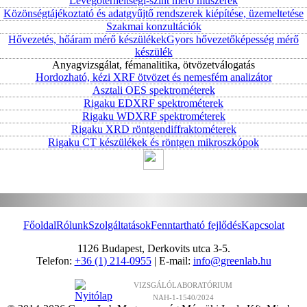
Levegőterheltségi-szint mérő műszerek
Közönségtájékoztató és adatgyűjtő rendszerek kiépítése, üzemeltetése
Szakmai konzultációk
Hővezetés, hőáram mérő készülékek
Gyors hővezetőképesség mérő
készülék
Anyagvizsgálat, fémanalitika, ötvözetválogatás
Hordozható, kézi XRF ötvözet és nemesfém analizátor
Asztali OES spektrométerek
Rigaku EDXRF spektrométerek
Rigaku WDXRF spektrométerek
Rigaku XRD röntgendiffraktométerek
Rigaku CT készülékek és röntgen mikroszkópok
Főoldal
Rólunk
Szolgáltatások
Fenntartható fejlődés
Kapcsolat
1126 Budapest, Derkovits utca 3-5.
Telefon:
+36 (1) 214-0955
| E-mail:
info@greenlab.hu
VIZSGÁLÓLABORATÓRIUM
NAH-1-1540/2024