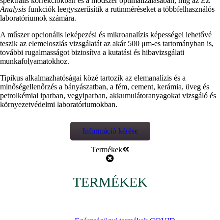
spektrális korrekciókban és a módszer optimalizálásában, míg az
EZ
Analysis
funkciók leegyszerűsítik a rutinméréseket a többfelhasználós
laboratóriumok számára.
A műszer opcionális leképezési és mikroanalízis képességei lehetővé
teszik az elemeloszlás vizsgálatát az akár 500 μm-es tartományban is,
további rugalmasságot biztosítva a kutatási és hibavizsgálati
munkafolyamatokhoz.
Tipikus alkalmazhatóságai közé tartozik az elemanalízis és a
minőségellenőrzés a bányászatban, a fém, cement, kerámia, üveg és
petrolkémiai iparban, vegyiparban, akkumulátoranyagokat vizsgáló és
környezetvédelmi laboratóriumokban.
Információ kérése
Termékek
TERMÉKEK