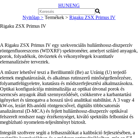
HUN
ENG
Nyitólap >
Termékek >
Rigaku ZSX Primus IV
Rigaku ZSX Primus IV
A Rigaku ZSX Primus IV egy szekvenciális hullámhossz-diszperzív
röntgenfluoreszcens (WDXRF) spektrométer, amelyet szilárd anyagok,
porok, folyadékok, ötvözetek és vékonyrétegek kvantitatív
elemanalízisére terveztek.
A műszer lehetővé teszi a Berilliumtól (Be) az Uránig (U) terjedő
elemek meghatározását, és alkalmas rutinszerű minőségellenőrzésre,
folyamatfelügyeletre, kutatásra és módszerfejlesztési alkalmazásokra.
Optikai konfigurációja minimalizálja az optikai útvonal porok és
szemcsés anyagok általi szennyeződését, csökkentve a karbantartási
igényeket és támogatva a hosszú távú analitikai stabilitást. A 3 vagy 4
kW-os, lezárt Rh-anódú röntgencsővel, digitális többcsatornás
analizátorral (D-MCA) és fejlett hullámhossz-diszperzív optikával
felszerelt rendszer nagy érzékenységet, kiváló spektrális felbontást és
megbízható nyomelem-teljesítményt biztosít.
Integrált szoftvere segíti a felhasználókat a kalibráció fejlesztésében, a