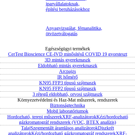
iparvállalatoknak,
építési beruházásokhoz
Anyagvizsgálat, fémanalitika,
ötvözetválogatás
Egészségügyi termékek
CerTest Bioscience CE-IVD minősítésű COVID 19 gyorsteszt
3D mintás gyerekmaszk
Eldobható mintás gyerekmaszk
Arcpajzs
IR hőmérő
KN95 FFP3 típusú szájmaszk
KN95 FFP2 típusú szájmaszk
3 rétegű eldobható, orvosi szájmaszk
Környezetvédelmi és Haz-Mat műszerek, rendszerek
Biztonságtechnika
Mobil laboratóriumok
Hordozható, terepi műszerek
XRF-analizátorok
Kézi/hordozható
gázkromatográf rendszerek (VOC, BTEX analízis)
Talaj
Szegmentált áramlásos analizátorok
Diszkrét
analizátorok
Kézi/hordozható gázkromatográf rendszerek
XRF-