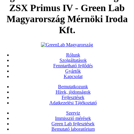
ZSX Primus IV - Green Lab
Magyarország Mérnöki Iroda
Kft.
Rólunk
Szolgáltatások
Fenntartható fejlődés
Gyártók
Kapcsolat
Bemutatkozunk
Hírek, újdonságok
Fejlesztések
Adatkezelési Tájékoztató
Szerviz
Immisszió mérések
Green Lab fejlesztések
Bemutató laboratórium