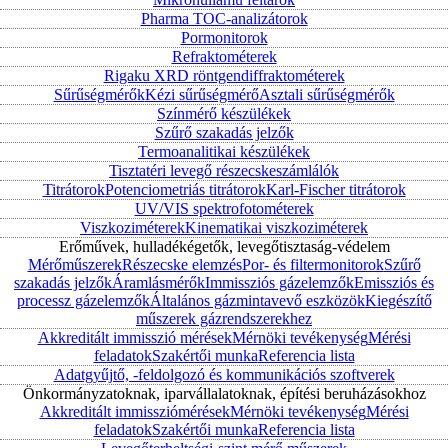
Pharma TOC-analizátorok
Pormonitorok
Refraktométerek
Rigaku XRD röntgendiffraktométerek
Sűrűségmérők
Kézi sűrűségmérő
Asztali sűrűségmérők
Színmérő készülékek
Szűrő szakadás jelzők
Termoanalitikai készülékek
Tisztatéri levegő részecskeszámlálók
Titrátorok
Potenciometriás titrátorok
Karl-Fischer titrátorok
UV/VIS spektrofotométerek
Viszkoziméterek
Kinematikai viszkoziméterek
Erőművek, hulladékégetők, levegőtisztaság-védelem
Mérőműszerek
Részecske elemzés
Por- és filtermonitorok
Szűrő
szakadás jelzők
Áramlásmérők
Immissziós gázelemzők
Emissziós és
processz gázelemzők
Általános gázmintavevő eszközök
Kiegészítő
műszerek gázrendszerekhez
Akkreditált immisszió mérések
Mérnöki tevékenység
Mérési
feladatok
Szakértői munka
Referencia lista
Adatgyűjtő, -feldolgozó és kommunikációs szoftverek
Önkormányzatoknak, iparvállalatoknak, építési beruházásokhoz
Akkreditált immissziómérések
Mérnöki tevékenység
Mérési
feladatok
Szakértői munka
Referencia lista