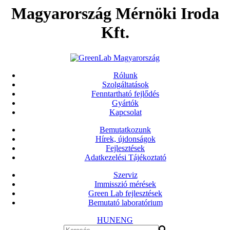
Magyarország Mérnöki Iroda
Kft.
Rólunk
Szolgáltatások
Fenntartható fejlődés
Gyártók
Kapcsolat
Bemutatkozunk
Hírek, újdonságok
Fejlesztések
Adatkezelési Tájékoztató
Szerviz
Immisszió mérések
Green Lab fejlesztések
Bemutató laboratórium
HUN
ENG