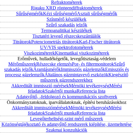
Refraktométerek
Rigaku XRD röntgendiffraktométerek
Sűrűségmérők
Kézi sűrűségmérő
Asztali sűrűségmérők
Színmérő készülékek
Szűrő szakadás jelzők
Termoanalitikai készülékek
Tisztatéri levegő részecskeszámlálók
Titrátorok
Potenciometriás titrátorok
Karl-Fischer titrátorok
UV/VIS spektrofotométerek
Viszkoziméterek
Kinematikai viszkoziméterek
Erőművek, hulladékégetők, levegőtisztaság-védelem
Mérőműszerek
Részecske elemzés
Por- és filtermonitorok
Szűrő
szakadás jelzők
Áramlásmérők
Immissziós gázelemzők
Emissziós és
processz gázelemzők
Általános gázmintavevő eszközök
Kiegészítő
műszerek gázrendszerekhez
Akkreditált immisszió mérések
Mérnöki tevékenység
Mérési
feladatok
Szakértői munka
Referencia lista
Adatgyűjtő, -feldolgozó és kommunikációs szoftverek
Önkormányzatoknak, iparvállalatoknak, építési beruházásokhoz
Akkreditált immissziómérések
Mérnöki tevékenység
Mérési
feladatok
Szakértői munka
Referencia lista
Levegőterheltségi-szint mérő műszerek
Közönségtájékoztató és adatgyűjtő rendszerek kiépítése, üzemeltetése
Szakmai konzultációk