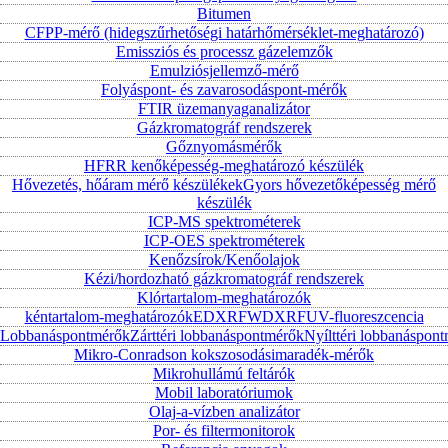
Bitumen
CFPP-mérő (hidegszűrhetőségi határhőmérséklet-meghatározó)
Emissziós és processz gázelemzők
Emulziósjellemző-mérő
Folyáspont- és zavarosodáspont-mérők
FTIR üzemanyaganalizátor
Gázkromatográf rendszerek
Gőznyomásmérők
HFRR kenőképesség-meghatározó készülék
Hővezetés, hőáram mérő készülékek
Gyors hővezetőképesség mérő
készülék
ICP-MS spektrométerek
ICP-OES spektrométerek
Kenőzsírok/Kenőolajok
Kézi/hordozható gázkromatográf rendszerek
Klórtartalom-meghatározók
kéntartalom-meghatározók
EDXRF
WDXRF
UV-fluoreszcencia
Lobbanáspontmérők
Zárttéri lobbanáspontmérők
Nyílttéri lobbanáspon
Mikro-Conradson kokszosodásimaradék-mérők
Mikrohullámú feltárók
Mobil laboratóriumok
Olaj-a-vízben analizátor
Por- és filtermonitorok