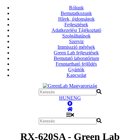
Rólunk
Bemutatkozunk
Hírek, újdonságok
Fejlesztések
Adatkezelési Tájékoztató
Szolgáltatások
Szerviz
Immisszió mérések
Green Lab fejlesztések
Bemutató laboratórium
Fenntartható fejlődés
Gyártók
Kapcsolat
HUN
ENG
RX-620SA - Green Lab