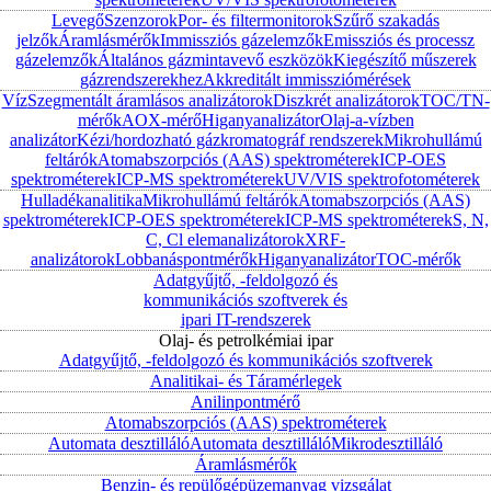
Levegő
Szenzorok
Por- és filtermonitorok
Szűrő szakadás
jelzők
Áramlásmérők
Immissziós gázelemzők
Emissziós és processz
gázelemzők
Általános gázmintavevő eszközök
Kiegészítő műszerek
gázrendszerekhez
Akkreditált immissziómérések
Víz
Szegmentált áramlásos analizátorok
Diszkrét analizátorok
TOC/TN-
mérők
AOX-mérő
Higanyanalizátor
Olaj-a-vízben
analizátor
Kézi/hordozható gázkromatográf rendszerek
Mikrohullámú
feltárók
Atomabszorpciós (AAS) spektrométerek
ICP-OES
spektrométerek
ICP-MS spektrométerek
UV/VIS spektrofotométerek
Hulladékanalitika
Mikrohullámú feltárók
Atomabszorpciós (AAS)
spektrométerek
ICP-OES spektrométerek
ICP-MS spektrométerek
S, N,
C, Cl elemanalizátorok
XRF-
analizátorok
Lobbanáspontmérők
Higanyanalizátor
TOC-mérők
Adatgyűjtő, -feldolgozó és
kommunikációs szoftverek és
ipari IT-rendszerek
Olaj- és petrolkémiai ipar
Adatgyűjtő, -feldolgozó és kommunikációs szoftverek
Analitikai- és Táramérlegek
Anilinpontmérő
Atomabszorpciós (AAS) spektrométerek
Automata desztilláló
Automata desztilláló
Mikrodesztilláló
Áramlásmérők
Benzin- és repülőgépüzemanyag vizsgálat