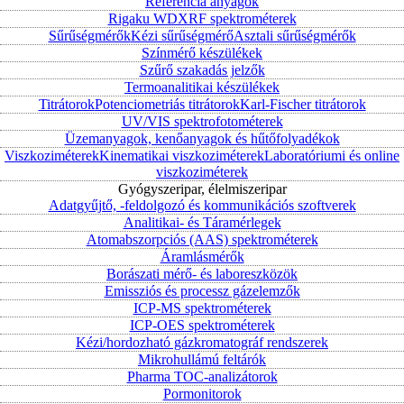
Referencia anyagok
Rigaku WDXRF spektrométerek
Sűrűségmérők
Kézi sűrűségmérő
Asztali sűrűségmérők
Színmérő készülékek
Szűrő szakadás jelzők
Termoanalitikai készülékek
Titrátorok
Potenciometriás titrátorok
Karl-Fischer titrátorok
UV/VIS spektrofotométerek
Üzemanyagok, kenőanyagok és hűtőfolyadékok
Viszkoziméterek
Kinematikai viszkoziméterek
Laboratóriumi és online
viszkoziméterek
Gyógyszeripar, élelmiszeripar
Adatgyűjtő, -feldolgozó és kommunikációs szoftverek
Analitikai- és Táramérlegek
Atomabszorpciós (AAS) spektrométerek
Áramlásmérők
Borászati mérő- és laboreszközök
Emissziós és processz gázelemzők
ICP-MS spektrométerek
ICP-OES spektrométerek
Kézi/hordozható gázkromatográf rendszerek
Mikrohullámú feltárók
Pharma TOC-analizátorok
Pormonitorok