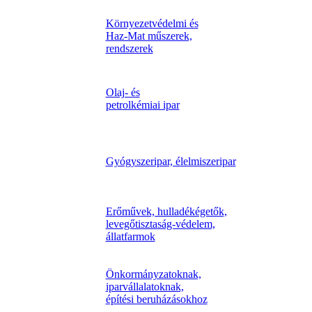
Környezetvédelmi és
Haz-Mat műszerek,
rendszerek
Olaj- és
petrolkémiai ipar
Gyógyszeripar, élelmiszeripar
Erőművek, hulladékégetők,
levegőtisztaság-védelem,
állatfarmok
Önkormányzatoknak,
iparvállalatoknak,
építési beruházásokhoz