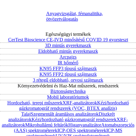
Anyagvizsgálat, fémanalitika,
ötvözetválogatás
Egészségügyi termékek
CerTest Bioscience CE-IVD minősítésű COVID 19 gyorsteszt
3D mintás gyerekmaszk
Eldobható mintás gyerekmaszk
Arcpajzs
IR hőmérő
KN95 FFP3 típusú szájmaszk
KN95 FFP2 típusú szájmaszk
3 rétegű eldobható, orvosi szájmaszk
Környezetvédelmi és Haz-Mat műszerek, rendszerek
Biztonságtechnika
Mobil laboratóriumok
Hordozható, terepi műszerek
XRF-analizátorok
Kézi/hordozható
gázkromatográf rendszerek (VOC, BTEX analízis)
Talaj
Szegmentált áramlásos analizátorok
Diszkrét
analizátorok
Kézi/hordozható gázkromatográf rendszerek
XRF-
analizátorok
Mikrohullámú feltárók
Higanyanalizátor
Atomabszorpciós
(AAS) spektrométerek
ICP-OES spektrométerek
ICP-MS
spektrométerek
UV/VIS spektrofotométerek