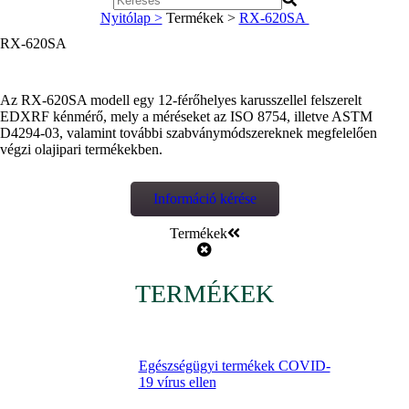
Nyitólap >
Termékek >
RX-620SA
RX-620SA
Az RX-620SA modell egy 12-férőhelyes karusszellel felszerelt
EDXRF kénmérő, mely a méréseket az ISO 8754, illetve ASTM
D4294-03, valamint további szabványmódszereknek megfelelően
végzi olajipari termékekben.
Információ kérése
Termékek
TERMÉKEK
Egészségügyi termékek COVID-
19 vírus ellen