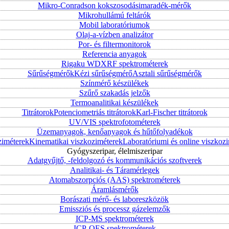
Mikro-Conradson kokszosodásimaradék-mérők
Mikrohullámú feltárók
Mobil laboratóriumok
Olaj-a-vízben analizátor
Por- és filtermonitorok
Referencia anyagok
Rigaku WDXRF spektrométerek
Sűrűségmérők
Kézi sűrűségmérő
Asztali sűrűségmérők
Színmérő készülékek
Szűrő szakadás jelzők
Termoanalitikai készülékek
Titrátorok
Potenciometriás titrátorok
Karl-Fischer titrátorok
UV/VIS spektrofotométerek
Üzemanyagok, kenőanyagok és hűtőfolyadékok
ziméterek
Kinematikai viszkoziméterek
Laboratóriumi és online viszkoz
Gyógyszeripar, élelmiszeripar
Adatgyűjtő, -feldolgozó és kommunikációs szoftverek
Analitikai- és Táramérlegek
Atomabszorpciós (AAS) spektrométerek
Áramlásmérők
Borászati mérő- és laboreszközök
Emissziós és processz gázelemzők
ICP-MS spektrométerek
ICP-OES spektrométerek