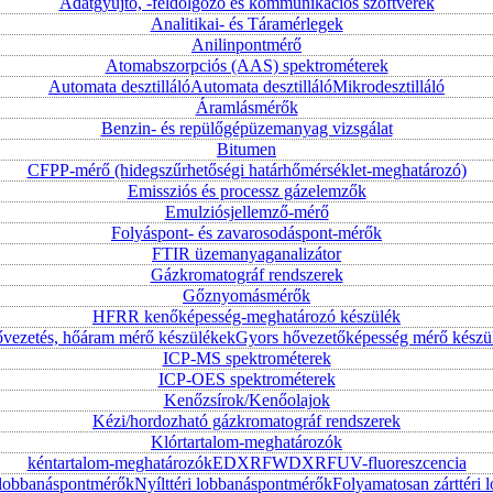
Adatgyűjtő, -feldolgozó és kommunikációs szoftverek
Analitikai- és Táramérlegek
Anilinpontmérő
Atomabszorpciós (AAS) spektrométerek
Automata desztilláló
Automata desztilláló
Mikrodesztilláló
Áramlásmérők
Benzin- és repülőgépüzemanyag vizsgálat
Bitumen
CFPP-mérő (hidegszűrhetőségi határhőmérséklet-meghatározó)
Emissziós és processz gázelemzők
Emulziósjellemző-mérő
Folyáspont- és zavarosodáspont-mérők
FTIR üzemanyaganalizátor
Gázkromatográf rendszerek
Gőznyomásmérők
HFRR kenőképesség-meghatározó készülék
vezetés, hőáram mérő készülékek
Gyors hővezetőképesség mérő készü
ICP-MS spektrométerek
ICP-OES spektrométerek
Kenőzsírok/Kenőolajok
Kézi/hordozható gázkromatográf rendszerek
Klórtartalom-meghatározók
kéntartalom-meghatározók
EDXRF
WDXRF
UV-fluoreszcencia
i lobbanáspontmérők
Nyílttéri lobbanáspontmérők
Folyamatosan zárttér