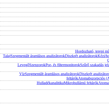
Hordozható, terepi m
Talaj
Szegmentált áramlásos analizátorok
Diszkrét analizátorok
Kézi/h
O
Levegő
Szenzorok
Por- és filtermonitorok
Szűrő szakadás jel
Víz
Szegmentált áramlásos analizátorok
Diszkrét analizátor
feltárók
Atomabszorpciós (
Hulladékanalitika
Mikrohullámú feltárók
Atomab