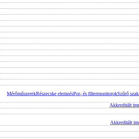
Mérőműszerek
Részecske elemzés
Por- és filtermonitorok
Szűrő szak
Akkreditált im
Akkreditált i