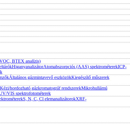
 (VOC, BTEX analízis)
eltárók
Higanyanalizátor
Atomabszorpciós (AAS) spektrométerek
ICP-
ek
emzők
Általános gázmintavevő eszközök
Kiegészítő műszerek
Kézi/hordozható gázkromatográf rendszerek
Mikrohullámú
UV/VIS spektrofotométerek
ktrométerek
S, N, C, Cl elemanalizátorok
XRF-