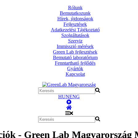
Rólunk
Bemutatkozunk
Hírek, újdonságok
Fejlesztések
Adatkezelési Tájékoztató
Szolgáltatások
Szerviz
Immisszió mérések
Green Lab fejlesztések
Bemutató laboratórium
Fenntartható fejlődés
Gyártók
Kapcsolat
HUN
ENG
ciók - Green Lab Magyarország M