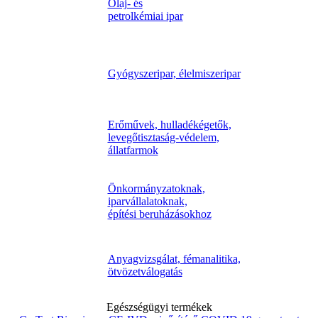
Olaj- és
petrolkémiai ipar
Gyógyszeripar, élelmiszeripar
Erőművek, hulladékégetők,
levegőtisztaság-védelem,
állatfarmok
Önkormányzatoknak,
iparvállalatoknak,
építési beruházásokhoz
Anyagvizsgálat, fémanalitika,
ötvözetválogatás
Egészségügyi termékek