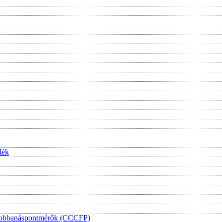
lék
i lobbanáspontmérők (CCCFP)