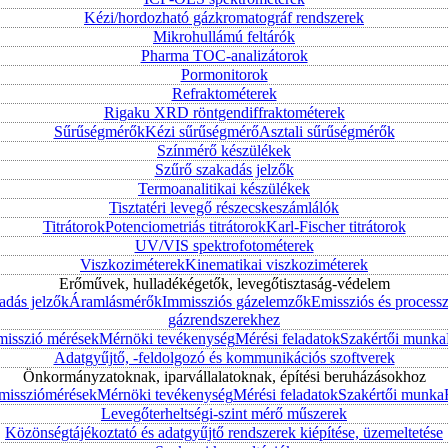
Kézi/hordozható gázkromatográf rendszerek
Mikrohullámú feltárók
Pharma TOC-analizátorok
Pormonitorok
Refraktométerek
Rigaku XRD röntgendiffraktométerek
Sűrűségmérők
Kézi sűrűségmérő
Asztali sűrűségmérők
Színmérő készülékek
Szűrő szakadás jelzők
Termoanalitikai készülékek
Tisztatéri levegő részecskeszámlálók
Titrátorok
Potenciometriás titrátorok
Karl-Fischer titrátorok
UV/VIS spektrofotométerek
Viszkoziméterek
Kinematikai viszkoziméterek
Erőművek, hulladékégetők, levegőtisztaság-védelem
adás jelzők
Áramlásmérők
Immissziós gázelemzők
Emissziós és process
gázrendszerekhez
misszió mérések
Mérnöki tevékenység
Mérési feladatok
Szakértői munka
Adatgyűjtő, -feldolgozó és kommunikációs szoftverek
Önkormányzatoknak, iparvállalatoknak, építési beruházásokhoz
mmissziómérések
Mérnöki tevékenység
Mérési feladatok
Szakértői munka
Levegőterheltségi-szint mérő műszerek
Közönségtájékoztató és adatgyűjtő rendszerek kiépítése, üzemeltetése