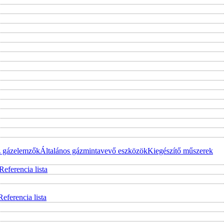
z gázelemzők
Általános gázmintavevő eszközök
Kiegészítő műszerek
Referencia lista
Referencia lista