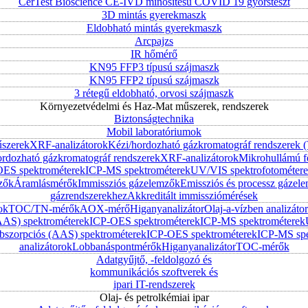
CerTest Bioscience CE-IVD minősítésű COVID 19 gyorsteszt
3D mintás gyerekmaszk
Eldobható mintás gyerekmaszk
Arcpajzs
IR hőmérő
KN95 FFP3 típusú szájmaszk
KN95 FFP2 típusú szájmaszk
3 rétegű eldobható, orvosi szájmaszk
Környezetvédelmi és Haz-Mat műszerek, rendszerek
Biztonságtechnika
Mobil laboratóriumok
űszerek
XRF-analizátorok
Kézi/hordozható gázkromatográf rendszerek
ordozható gázkromatográf rendszerek
XRF-analizátorok
Mikrohullámú f
ES spektrométerek
ICP-MS spektrométerek
UV/VIS spektrofotométer
zők
Áramlásmérők
Immissziós gázelemzők
Emissziós és processz gázel
gázrendszerekhez
Akkreditált immissziómérések
ok
TOC/TN-mérők
AOX-mérő
Higanyanalizátor
Olaj-a-vízben analizátor
AAS) spektrométerek
ICP-OES spektrométerek
ICP-MS spektrométerek
szorpciós (AAS) spektrométerek
ICP-OES spektrométerek
ICP-MS spe
analizátorok
Lobbanáspontmérők
Higanyanalizátor
TOC-mérők
Adatgyűjtő, -feldolgozó és
kommunikációs szoftverek és
ipari IT-rendszerek
Olaj- és petrolkémiai ipar