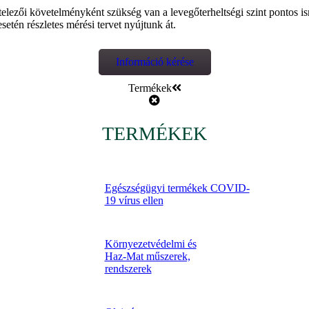
telezői követelményként szükség van a levegőterheltségi szint pontos i
etén részletes mérési tervet nyújtunk át.
Információ kérése
Termékek
TERMÉKEK
Egészségügyi termékek COVID-
19 vírus ellen
Környezetvédelmi és
Haz-Mat műszerek,
rendszerek