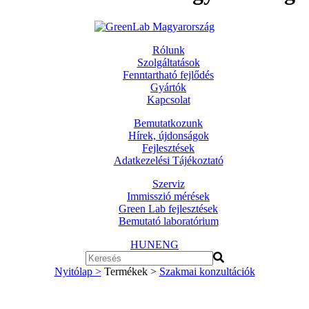
Rólunk
Szolgáltatások
Fenntartható fejlődés
Gyártók
Kapcsolat
Bemutatkozunk
Hírek, újdonságok
Fejlesztések
Adatkezelési Tájékoztató
Szerviz
Immisszió mérések
Green Lab fejlesztések
Bemutató laboratórium
HUN
ENG
Nyitólap >
Termékek >
Szakmai konzultációk