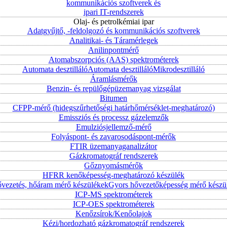
kommunikációs szoftverek és
ipari IT-rendszerek
Olaj- és petrolkémiai ipar
Adatgyűjtő, -feldolgozó és kommunikációs szoftverek
Analitikai- és Táramérlegek
Anilinpontmérő
Atomabszorpciós (AAS) spektrométerek
Automata desztilláló
Automata desztilláló
Mikrodesztilláló
Áramlásmérők
Benzin- és repülőgépüzemanyag vizsgálat
Bitumen
CFPP-mérő (hidegszűrhetőségi határhőmérséklet-meghatározó)
Emissziós és processz gázelemzők
Emulziósjellemző-mérő
Folyáspont- és zavarosodáspont-mérők
FTIR üzemanyaganalizátor
Gázkromatográf rendszerek
Gőznyomásmérők
HFRR kenőképesség-meghatározó készülék
vezetés, hőáram mérő készülékek
Gyors hővezetőképesség mérő készü
ICP-MS spektrométerek
ICP-OES spektrométerek
Kenőzsírok/Kenőolajok
Kézi/hordozható gázkromatográf rendszerek