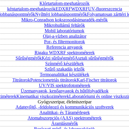
Klórtartalom-meghatározók
kéntartalom-meghatározók
EDXRF
WDXRF
UV-fluoreszcencia
i lobbanáspontmérők
Nyílttéri lobbanáspontmérők
Folyamatosan zárttér
Mikro-Conradson kokszosodásimaradék-mérők
Mikrohullámú feltárók
Mobil laboratóriumok
Olaj-a-vízben analizátor
Por- és filtermonitorok
Referencia anyagok
Rigaku WDXRF spektrométerek
Sűrűségmérők
Kézi sűrűségmérő
Asztali sűrűségmérők
Színmérő készülékek
Szűrő szakadás jelzők
Termoanalitikai készülékek
Titrátorok
Potenciometriás titrátorok
Karl-Fischer titrátorok
UV/VIS spektrofotométerek
Üzemanyagok, kenőanyagok és hűtőfolyadékok
ziméterek
Kinematikai viszkoziméterek
Laboratóriumi és online viszkoz
Gyógyszeripar, élelmiszeripar
Adatgyűjtő, -feldolgozó és kommunikációs szoftverek
Analitikai- és Táramérlegek
Atomabszorpciós (AAS) spektrométerek
Áramlásmérők
Borászati mérő- és laboreszközök