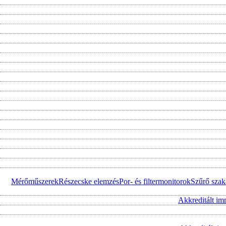
Mérőműszerek
Részecske elemzés
Por- és filtermonitorok
Szűrő szak
Akkreditált im