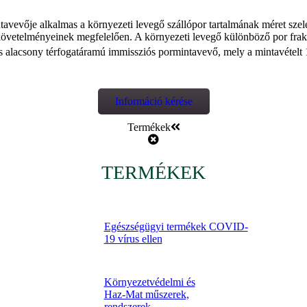
avevője alkalmas a környezeti levegő szállópor tartalmának méret sze
övetelményeinek megfelelően. A környezeti levegő különböző por fra
as alacsony térfogatáramú immissziós pormintavevő, mely a mintavételt 
Információ kérése
Termékek
TERMÉKEK
Egészségügyi termékek COVID-
19 vírus ellen
Környezetvédelmi és
Haz-Mat műszerek,
rendszerek