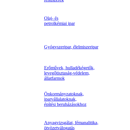
Olaj- és
petrolkémiai ipar
Gyógyszeripar, élelmiszeripar
Erőművek, hulladékégetők,
levegőtisztaság-védelem,
állatfarmok
Önkormányzatoknak,
iparvállalatoknak,
építési beruházásokhoz
Anyagvizsgálat, fémanalitika,
ötvözetválogatás