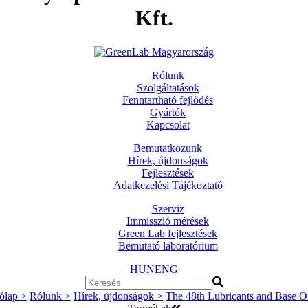
Kft.
Rólunk
Szolgáltatások
Fenntartható fejlődés
Gyártók
Kapcsolat
Bemutatkozunk
Hírek, újdonságok
Fejlesztések
Adatkezelési Tájékoztató
Szerviz
Immisszió mérések
Green Lab fejlesztések
Bemutató laboratórium
HUN
ENG
ólap >
Rólunk >
Hírek, újdonságok >
The 48th Lubricants and Base Oil