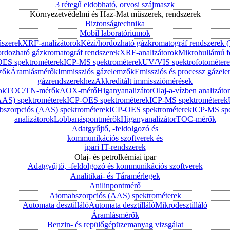
3 rétegű eldobható, orvosi szájmaszk
Környezetvédelmi és Haz-Mat műszerek, rendszerek
Biztonságtechnika
Mobil laboratóriumok
űszerek
XRF-analizátorok
Kézi/hordozható gázkromatográf rendszerek
ordozható gázkromatográf rendszerek
XRF-analizátorok
Mikrohullámú f
ES spektrométerek
ICP-MS spektrométerek
UV/VIS spektrofotométer
zők
Áramlásmérők
Immissziós gázelemzők
Emissziós és processz gázel
gázrendszerekhez
Akkreditált immissziómérések
ok
TOC/TN-mérők
AOX-mérő
Higanyanalizátor
Olaj-a-vízben analizátor
AAS) spektrométerek
ICP-OES spektrométerek
ICP-MS spektrométerek
szorpciós (AAS) spektrométerek
ICP-OES spektrométerek
ICP-MS spe
analizátorok
Lobbanáspontmérők
Higanyanalizátor
TOC-mérők
Adatgyűjtő, -feldolgozó és
kommunikációs szoftverek és
ipari IT-rendszerek
Olaj- és petrolkémiai ipar
Adatgyűjtő, -feldolgozó és kommunikációs szoftverek
Analitikai- és Táramérlegek
Anilinpontmérő
Atomabszorpciós (AAS) spektrométerek
Automata desztilláló
Automata desztilláló
Mikrodesztilláló
Áramlásmérők
Benzin- és repülőgépüzemanyag vizsgálat