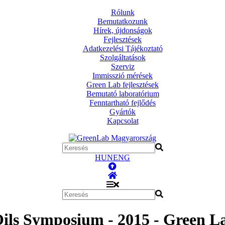
Rólunk
Bemutatkozunk
Hírek, újdonságok
Fejlesztések
Adatkezelési Tájékoztató
Szolgáltatások
Szerviz
Immisszió mérések
Green Lab fejlesztések
Bemutató laboratórium
Fenntartható fejlődés
Gyártók
Kapcsolat
HUN
ENG
Oils Symposium - 2015 - Green 