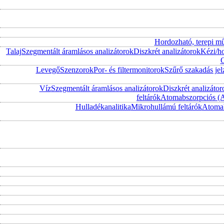
Hordozható, terepi m
Talaj
Szegmentált áramlásos analizátorok
Diszkrét analizátorok
Kézi/h
O
Levegő
Szenzorok
Por- és filtermonitorok
Szűrő szakadás jel
Víz
Szegmentált áramlásos analizátorok
Diszkrét analizátor
feltárók
Atomabszorpciós (
Hulladékanalitika
Mikrohullámú feltárók
Atomab