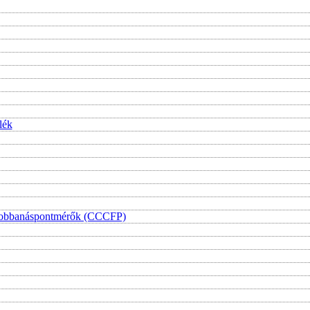
lék
i lobbanáspontmérők (CCCFP)