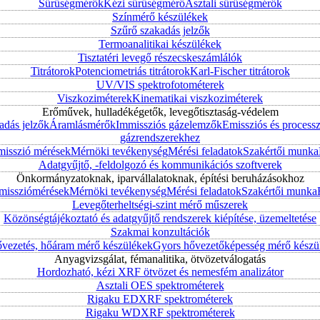
Sűrűségmérők
Kézi sűrűségmérő
Asztali sűrűségmérők
Színmérő készülékek
Szűrő szakadás jelzők
Termoanalitikai készülékek
Tisztatéri levegő részecskeszámlálók
Titrátorok
Potenciometriás titrátorok
Karl-Fischer titrátorok
UV/VIS spektrofotométerek
Viszkoziméterek
Kinematikai viszkoziméterek
Erőművek, hulladékégetők, levegőtisztaság-védelem
adás jelzők
Áramlásmérők
Immissziós gázelemzők
Emissziós és process
gázrendszerekhez
misszió mérések
Mérnöki tevékenység
Mérési feladatok
Szakértői munka
Adatgyűjtő, -feldolgozó és kommunikációs szoftverek
Önkormányzatoknak, iparvállalatoknak, építési beruházásokhoz
mmissziómérések
Mérnöki tevékenység
Mérési feladatok
Szakértői munka
Levegőterheltségi-szint mérő műszerek
Közönségtájékoztató és adatgyűjtő rendszerek kiépítése, üzemeltetése
Szakmai konzultációk
vezetés, hőáram mérő készülékek
Gyors hővezetőképesség mérő készü
Anyagvizsgálat, fémanalitika, ötvözetválogatás
Hordozható, kézi XRF ötvözet és nemesfém analizátor
Asztali OES spektrométerek
Rigaku EDXRF spektrométerek
Rigaku WDXRF spektrométerek