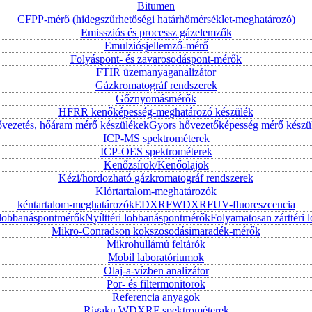
Bitumen
CFPP-mérő (hidegszűrhetőségi határhőmérséklet-meghatározó)
Emissziós és processz gázelemzők
Emulziósjellemző-mérő
Folyáspont- és zavarosodáspont-mérők
FTIR üzemanyaganalizátor
Gázkromatográf rendszerek
Gőznyomásmérők
HFRR kenőképesség-meghatározó készülék
vezetés, hőáram mérő készülékek
Gyors hővezetőképesség mérő készü
ICP-MS spektrométerek
ICP-OES spektrométerek
Kenőzsírok/Kenőolajok
Kézi/hordozható gázkromatográf rendszerek
Klórtartalom-meghatározók
kéntartalom-meghatározók
EDXRF
WDXRF
UV-fluoreszcencia
i lobbanáspontmérők
Nyílttéri lobbanáspontmérők
Folyamatosan zárttér
Mikro-Conradson kokszosodásimaradék-mérők
Mikrohullámú feltárók
Mobil laboratóriumok
Olaj-a-vízben analizátor
Por- és filtermonitorok
Referencia anyagok
Rigaku WDXRF spektrométerek