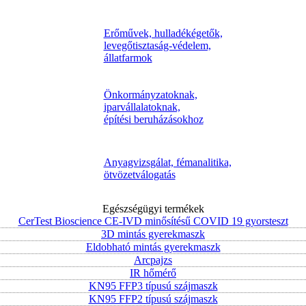
Erőművek, hulladékégetők,
levegőtisztaság-védelem,
állatfarmok
Önkormányzatoknak,
iparvállalatoknak,
építési beruházásokhoz
Anyagvizsgálat, fémanalitika,
ötvözetválogatás
Egészségügyi termékek
CerTest Bioscience CE-IVD minősítésű COVID 19 gyorsteszt
3D mintás gyerekmaszk
Eldobható mintás gyerekmaszk
Arcpajzs
IR hőmérő
KN95 FFP3 típusú szájmaszk
KN95 FFP2 típusú szájmaszk