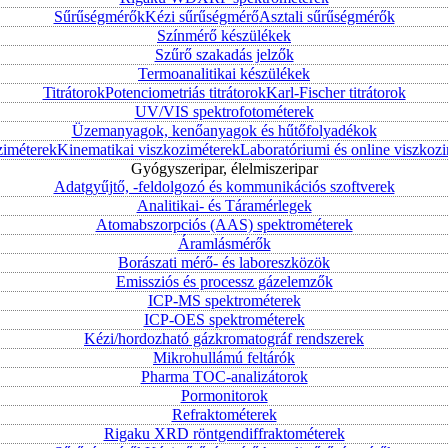
Sűrűségmérők
Kézi sűrűségmérő
Asztali sűrűségmérők
Színmérő készülékek
Szűrő szakadás jelzők
Termoanalitikai készülékek
Titrátorok
Potenciometriás titrátorok
Karl-Fischer titrátorok
UV/VIS spektrofotométerek
Üzemanyagok, kenőanyagok és hűtőfolyadékok
ziméterek
Kinematikai viszkoziméterek
Laboratóriumi és online viszkoz
Gyógyszeripar, élelmiszeripar
Adatgyűjtő, -feldolgozó és kommunikációs szoftverek
Analitikai- és Táramérlegek
Atomabszorpciós (AAS) spektrométerek
Áramlásmérők
Borászati mérő- és laboreszközök
Emissziós és processz gázelemzők
ICP-MS spektrométerek
ICP-OES spektrométerek
Kézi/hordozható gázkromatográf rendszerek
Mikrohullámú feltárók
Pharma TOC-analizátorok
Pormonitorok
Refraktométerek
Rigaku XRD röntgendiffraktométerek