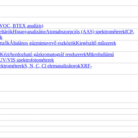
 (VOC, BTEX analízis)
eltárók
Higanyanalizátor
Atomabszorpciós (AAS) spektrométerek
ICP-
ek
emzők
Általános gázmintavevő eszközök
Kiegészítő műszerek
Kézi/hordozható gázkromatográf rendszerek
Mikrohullámú
UV/VIS spektrofotométerek
ktrométerek
S, N, C, Cl elemanalizátorok
XRF-