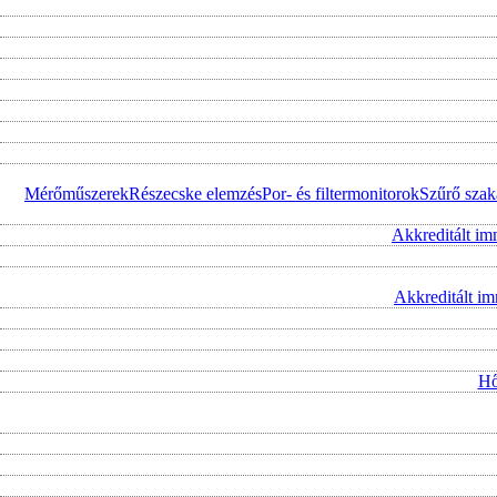
Mérőműszerek
Részecske elemzés
Por- és filtermonitorok
Szűrő szak
Akkreditált im
Akkreditált i
Hő