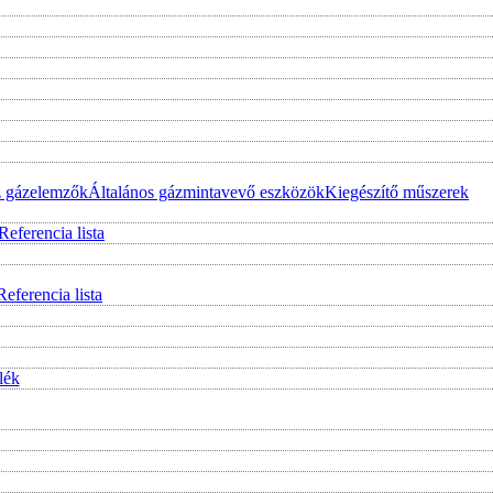
z gázelemzők
Általános gázmintavevő eszközök
Kiegészítő műszerek
Referencia lista
Referencia lista
lék