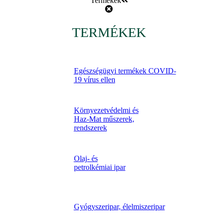
Termékek
TERMÉKEK
Egészségügyi termékek COVID-
19 vírus ellen
Környezetvédelmi és
Haz-Mat műszerek,
rendszerek
Olaj- és
petrolkémiai ipar
Gyógyszeripar, élelmiszeripar