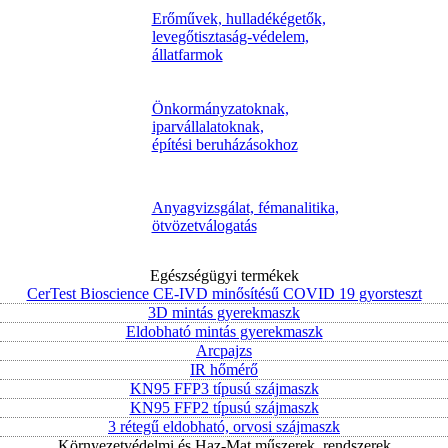
Erőművek, hulladékégetők,
levegőtisztaság-védelem,
állatfarmok
Önkormányzatoknak,
iparvállalatoknak,
építési beruházásokhoz
Anyagvizsgálat, fémanalitika,
ötvözetválogatás
Egészségügyi termékek
CerTest Bioscience CE-IVD minősítésű COVID 19 gyorsteszt
3D mintás gyerekmaszk
Eldobható mintás gyerekmaszk
Arcpajzs
IR hőmérő
KN95 FFP3 típusú szájmaszk
KN95 FFP2 típusú szájmaszk
3 rétegű eldobható, orvosi szájmaszk
Környezetvédelmi és Haz-Mat műszerek, rendszerek