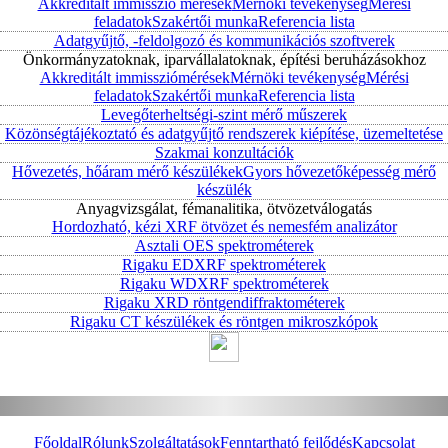
Akkreditált immisszió mérések
Mérnöki tevékenység
Mérési
feladatok
Szakértői munka
Referencia lista
Adatgyűjtő, -feldolgozó és kommunikációs szoftverek
Önkormányzatoknak, iparvállalatoknak, építési beruházásokhoz
Akkreditált immissziómérések
Mérnöki tevékenység
Mérési
feladatok
Szakértői munka
Referencia lista
Levegőterheltségi-szint mérő műszerek
Közönségtájékoztató és adatgyűjtő rendszerek kiépítése, üzemeltetése
Szakmai konzultációk
Hővezetés, hőáram mérő készülékek
Gyors hővezetőképesség mérő
készülék
Anyagvizsgálat, fémanalitika, ötvözetválogatás
Hordozható, kézi XRF ötvözet és nemesfém analizátor
Asztali OES spektrométerek
Rigaku EDXRF spektrométerek
Rigaku WDXRF spektrométerek
Rigaku XRD röntgendiffraktométerek
Rigaku CT készülékek és röntgen mikroszkópok
Főoldal
Rólunk
Szolgáltatások
Fenntartható fejlődés
Kapcsolat