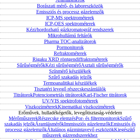
Borászati mérő- és laboreszközök
Emissziós és processz gázelemzők
ICP-MS spektrométerek
ICP-OES spektrométerek
Kézi/hordozható gázkromatográf rendszerek
Mikrohullámú feltárók
Pharma TOC-analizátorok
Pormonitorok
Refraktométerek
Rigaku XRD röntgendiffraktométerek
Sűrűségmérők
Kézi sűrűségmérő
Asztali sűrűségmérők
Színmérő készülékek
Szűrő szakadás jelzők
Termoanalitikai készülékek
Tisztatéri levegő részecskeszámlálók
Titrátorok
Potenciometriás titrátorok
Karl-Fischer titrátorok
UV/VIS spektrofotométerek
Viszkoziméterek
Kinematikai viszkoziméterek
Erőművek, hulladékégetők, levegőtisztaság-védelem
Mérőműszerek
Részecske elemzés
Por- és filtermonitorok
Szűrő
szakadás jelzők
Áramlásmérők
Immissziós gázelemzők
Emissziós és
processz gázelemzők
Általános gázmintavevő eszközök
Kiegészítő
műszerek gázrendszerekhez