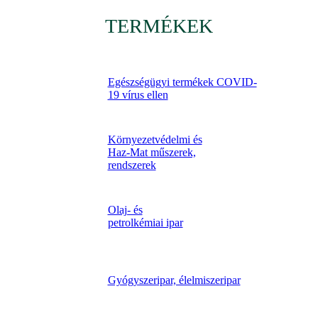
TERMÉKEK
Egészségügyi termékek COVID-
19 vírus ellen
Környezetvédelmi és
Haz-Mat műszerek,
rendszerek
Olaj- és
petrolkémiai ipar
Gyógyszeripar, élelmiszeripar