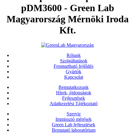
pDM3600 - Green Lab
Magyarország Mérnöki Iroda
Kft.
Rólunk
Szolgáltatások
Fenntartható fejlődés
Gyártók
Kapcsolat
Bemutatkozunk
Hírek, újdonságok
Fejlesztések
Adatkezelési Tájékoztató
Szerviz
Immisszió mérések
Green Lab fejlesztések
Bemutató laboratórium