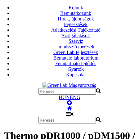
Rólunk
Bemutatkozunk
Hírek, újdonságok
Fejlesztések
Adatkezelési Tájékoztató
Szolgáltatások
Szerviz
Immisszió mérések
Green Lab fejlesztések
Bemutató laboratórium
Fenntartható fejlődés
Gyártók
Kapcsolat
HUN
ENG
Thermo pDR1000 / pDM1500 /