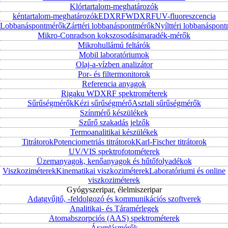
Klórtartalom-meghatározók
kéntartalom-meghatározók
EDXRF
WDXRF
UV-fluoreszcencia
Lobbanáspontmérők
Zárttéri lobbanáspontmérők
Nyílttéri lobbanáspon
Mikro-Conradson kokszosodásimaradék-mérők
Mikrohullámú feltárók
Mobil laboratóriumok
Olaj-a-vízben analizátor
Por- és filtermonitorok
Referencia anyagok
Rigaku WDXRF spektrométerek
Sűrűségmérők
Kézi sűrűségmérő
Asztali sűrűségmérők
Színmérő készülékek
Szűrő szakadás jelzők
Termoanalitikai készülékek
Titrátorok
Potenciometriás titrátorok
Karl-Fischer titrátorok
UV/VIS spektrofotométerek
Üzemanyagok, kenőanyagok és hűtőfolyadékok
Viszkoziméterek
Kinematikai viszkoziméterek
Laboratóriumi és online
viszkoziméterek
Gyógyszeripar, élelmiszeripar
Adatgyűjtő, -feldolgozó és kommunikációs szoftverek
Analitikai- és Táramérlegek
Atomabszorpciós (AAS) spektrométerek
Áramlásmérők