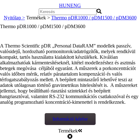
HUN
ENG
Nyitólap >
Termékek >
Thermo pDR1000 / pDM1500 / pDM3600
Thermo pDR1000 / pDM1500 / pDM3600
A Thermo Scientific pDR „Personal DataRAM” modellek passzív,
valósidejű, hordozható pormonitorok/adatrögzítők, melyek rendkívül
kompakt, tartós használatra kialakított készülékek. Kiválóan
alkalmazhatóak kármentesítéseknél, kitétel modellezéshez és asztmás
betegek megóvása céljából egyaránt. A műszerek a porkoncentrációt
valós időben mérik, relatív páratartalom kompenzáció és valós
térfogatszabályozás mellett. A beépített mintaszűrő lehetővé teszi az
adatok utólagosan történő gravimetrikus hitelesítését is. A műszereket
jellemzi, hogy beállítható riasztási szintekkel és beépített
hangriasztóval, valamint RS-232 kommunikációs csatlakozóval és egy
analóg programozható koncentráció-kimenettel is rendelkeznek.
Információ kérése
Termékek