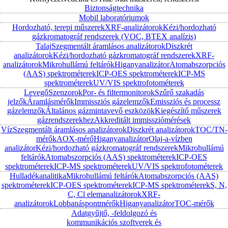
Biztonságtechnika
Mobil laboratóriumok
Hordozható, terepi műszerek
XRF-analizátorok
Kézi/hordozható
gázkromatográf rendszerek (VOC, BTEX analízis)
Talaj
Szegmentált áramlásos analizátorok
Diszkrét
analizátorok
Kézi/hordozható gázkromatográf rendszerek
XRF-
analizátorok
Mikrohullámú feltárók
Higanyanalizátor
Atomabszorpciós
(AAS) spektrométerek
ICP-OES spektrométerek
ICP-MS
spektrométerek
UV/VIS spektrofotométerek
Levegő
Szenzorok
Por- és filtermonitorok
Szűrő szakadás
jelzők
Áramlásmérők
Immissziós gázelemzők
Emissziós és processz
gázelemzők
Általános gázmintavevő eszközök
Kiegészítő műszerek
gázrendszerekhez
Akkreditált immissziómérések
Víz
Szegmentált áramlásos analizátorok
Diszkrét analizátorok
TOC/TN-
mérők
AOX-mérő
Higanyanalizátor
Olaj-a-vízben
analizátor
Kézi/hordozható gázkromatográf rendszerek
Mikrohullámú
feltárók
Atomabszorpciós (AAS) spektrométerek
ICP-OES
spektrométerek
ICP-MS spektrométerek
UV/VIS spektrofotométerek
Hulladékanalitika
Mikrohullámú feltárók
Atomabszorpciós (AAS)
spektrométerek
ICP-OES spektrométerek
ICP-MS spektrométerek
S, N,
C, Cl elemanalizátorok
XRF-
analizátorok
Lobbanáspontmérők
Higanyanalizátor
TOC-mérők
Adatgyűjtő, -feldolgozó és
kommunikációs szoftverek és