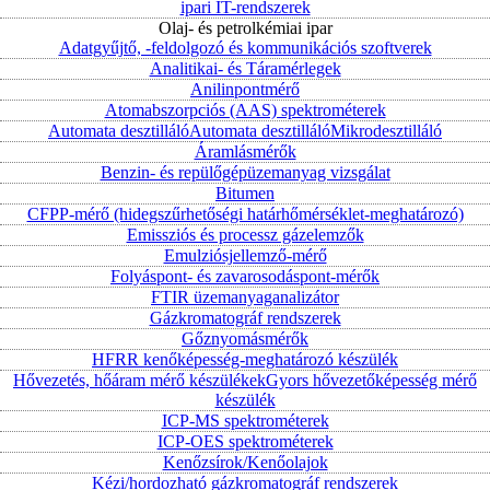
ipari IT-rendszerek
Olaj- és petrolkémiai ipar
Adatgyűjtő, -feldolgozó és kommunikációs szoftverek
Analitikai- és Táramérlegek
Anilinpontmérő
Atomabszorpciós (AAS) spektrométerek
Automata desztilláló
Automata desztilláló
Mikrodesztilláló
Áramlásmérők
Benzin- és repülőgépüzemanyag vizsgálat
Bitumen
CFPP-mérő (hidegszűrhetőségi határhőmérséklet-meghatározó)
Emissziós és processz gázelemzők
Emulziósjellemző-mérő
Folyáspont- és zavarosodáspont-mérők
FTIR üzemanyaganalizátor
Gázkromatográf rendszerek
Gőznyomásmérők
HFRR kenőképesség-meghatározó készülék
Hővezetés, hőáram mérő készülékek
Gyors hővezetőképesség mérő
készülék
ICP-MS spektrométerek
ICP-OES spektrométerek
Kenőzsírok/Kenőolajok
Kézi/hordozható gázkromatográf rendszerek