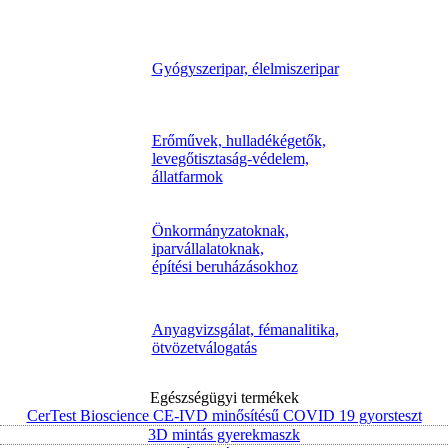
Gyógyszeripar, élelmiszeripar
Erőművek, hulladékégetők,
levegőtisztaság-védelem,
állatfarmok
Önkormányzatoknak,
iparvállalatoknak,
építési beruházásokhoz
Anyagvizsgálat, fémanalitika,
ötvözetválogatás
Egészségügyi termékek
CerTest Bioscience CE-IVD minősítésű COVID 19 gyorsteszt
3D mintás gyerekmaszk