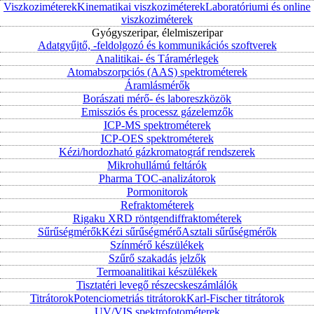
Viszkoziméterek
Kinematikai viszkoziméterek
Laboratóriumi és online
viszkoziméterek
Gyógyszeripar, élelmiszeripar
Adatgyűjtő, -feldolgozó és kommunikációs szoftverek
Analitikai- és Táramérlegek
Atomabszorpciós (AAS) spektrométerek
Áramlásmérők
Borászati mérő- és laboreszközök
Emissziós és processz gázelemzők
ICP-MS spektrométerek
ICP-OES spektrométerek
Kézi/hordozható gázkromatográf rendszerek
Mikrohullámú feltárók
Pharma TOC-analizátorok
Pormonitorok
Refraktométerek
Rigaku XRD röntgendiffraktométerek
Sűrűségmérők
Kézi sűrűségmérő
Asztali sűrűségmérők
Színmérő készülékek
Szűrő szakadás jelzők
Termoanalitikai készülékek
Tisztatéri levegő részecskeszámlálók
Titrátorok
Potenciometriás titrátorok
Karl-Fischer titrátorok
UV/VIS spektrofotométerek