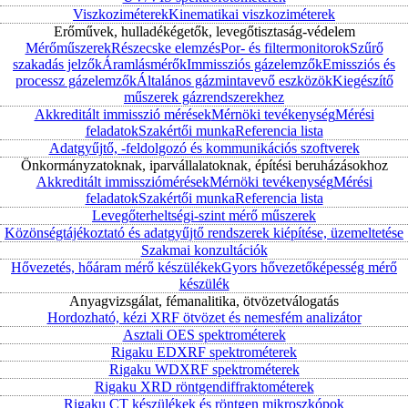
Viszkoziméterek
Kinematikai viszkoziméterek
Erőművek, hulladékégetők, levegőtisztaság-védelem
Mérőműszerek
Részecske elemzés
Por- és filtermonitorok
Szűrő
szakadás jelzők
Áramlásmérők
Immissziós gázelemzők
Emissziós és
processz gázelemzők
Általános gázmintavevő eszközök
Kiegészítő
műszerek gázrendszerekhez
Akkreditált immisszió mérések
Mérnöki tevékenység
Mérési
feladatok
Szakértői munka
Referencia lista
Adatgyűjtő, -feldolgozó és kommunikációs szoftverek
Önkormányzatoknak, iparvállalatoknak, építési beruházásokhoz
Akkreditált immissziómérések
Mérnöki tevékenység
Mérési
feladatok
Szakértői munka
Referencia lista
Levegőterheltségi-szint mérő műszerek
Közönségtájékoztató és adatgyűjtő rendszerek kiépítése, üzemeltetése
Szakmai konzultációk
Hővezetés, hőáram mérő készülékek
Gyors hővezetőképesség mérő
készülék
Anyagvizsgálat, fémanalitika, ötvözetválogatás
Hordozható, kézi XRF ötvözet és nemesfém analizátor
Asztali OES spektrométerek
Rigaku EDXRF spektrométerek
Rigaku WDXRF spektrométerek
Rigaku XRD röntgendiffraktométerek
Rigaku CT készülékek és röntgen mikroszkópok