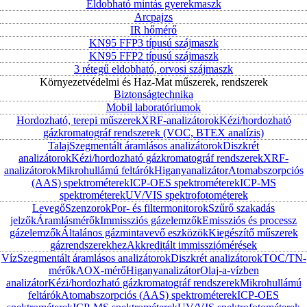
Eldobható mintás gyerekmaszk
Arcpajzs
IR hőmérő
KN95 FFP3 típusú szájmaszk
KN95 FFP2 típusú szájmaszk
3 rétegű eldobható, orvosi szájmaszk
Környezetvédelmi és Haz-Mat műszerek, rendszerek
Biztonságtechnika
Mobil laboratóriumok
Hordozható, terepi műszerek
XRF-analizátorok
Kézi/hordozható
gázkromatográf rendszerek (VOC, BTEX analízis)
Talaj
Szegmentált áramlásos analizátorok
Diszkrét
analizátorok
Kézi/hordozható gázkromatográf rendszerek
XRF-
analizátorok
Mikrohullámú feltárók
Higanyanalizátor
Atomabszorpciós
(AAS) spektrométerek
ICP-OES spektrométerek
ICP-MS
spektrométerek
UV/VIS spektrofotométerek
Levegő
Szenzorok
Por- és filtermonitorok
Szűrő szakadás
jelzők
Áramlásmérők
Immissziós gázelemzők
Emissziós és processz
gázelemzők
Általános gázmintavevő eszközök
Kiegészítő műszerek
gázrendszerekhez
Akkreditált immissziómérések
Víz
Szegmentált áramlásos analizátorok
Diszkrét analizátorok
TOC/TN-
mérők
AOX-mérő
Higanyanalizátor
Olaj-a-vízben
analizátor
Kézi/hordozható gázkromatográf rendszerek
Mikrohullámú
feltárók
Atomabszorpciós (AAS) spektrométerek
ICP-OES