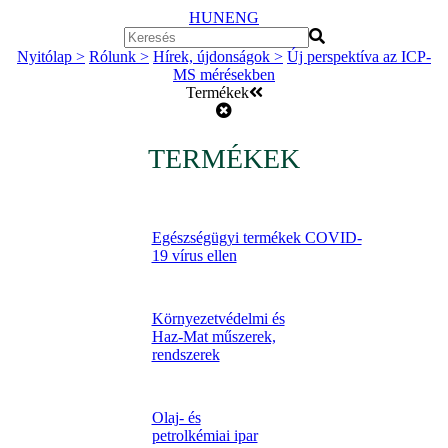
HUN
ENG
Nyitólap >
Rólunk >
Hírek, újdonságok >
Új perspektíva az ICP-
MS mérésekben
Termékek
TERMÉKEK
Egészségügyi termékek COVID-
19 vírus ellen
Környezetvédelmi és
Haz-Mat műszerek,
rendszerek
Olaj- és
petrolkémiai ipar