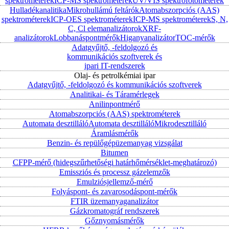
spektrométerek
ICP-MS spektrométerek
UV/VIS spektrofotométerek
Hulladékanalitika
Mikrohullámú feltárók
Atomabszorpciós (AAS)
spektrométerek
ICP-OES spektrométerek
ICP-MS spektrométerek
S, N,
C, Cl elemanalizátorok
XRF-
analizátorok
Lobbanáspontmérők
Higanyanalizátor
TOC-mérők
Adatgyűjtő, -feldolgozó és
kommunikációs szoftverek és
ipari IT-rendszerek
Olaj- és petrolkémiai ipar
Adatgyűjtő, -feldolgozó és kommunikációs szoftverek
Analitikai- és Táramérlegek
Anilinpontmérő
Atomabszorpciós (AAS) spektrométerek
Automata desztilláló
Automata desztilláló
Mikrodesztilláló
Áramlásmérők
Benzin- és repülőgépüzemanyag vizsgálat
Bitumen
CFPP-mérő (hidegszűrhetőségi határhőmérséklet-meghatározó)
Emissziós és processz gázelemzők
Emulziósjellemző-mérő
Folyáspont- és zavarosodáspont-mérők
FTIR üzemanyaganalizátor
Gázkromatográf rendszerek
Gőznyomásmérők