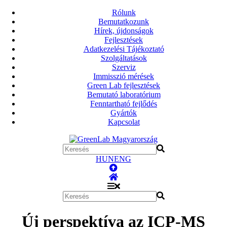
Rólunk
Bemutatkozunk
Hírek, újdonságok
Fejlesztések
Adatkezelési Tájékoztató
Szolgáltatások
Szerviz
Immisszió mérések
Green Lab fejlesztések
Bemutató laboratórium
Fenntartható fejlődés
Gyártók
Kapcsolat
HUN
ENG
Új perspektíva az ICP-MS