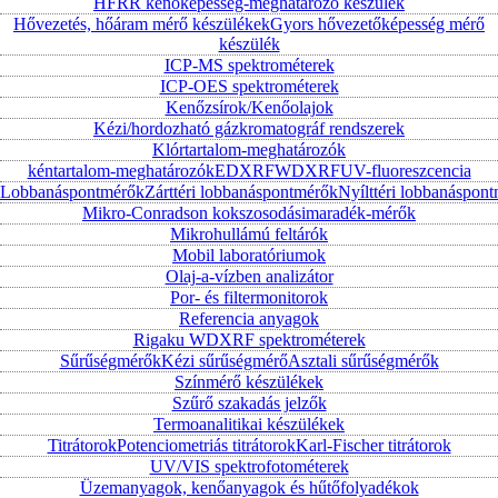
HFRR kenőképesség-meghatározó készülék
Hővezetés, hőáram mérő készülékek
Gyors hővezetőképesség mérő
készülék
ICP-MS spektrométerek
ICP-OES spektrométerek
Kenőzsírok/Kenőolajok
Kézi/hordozható gázkromatográf rendszerek
Klórtartalom-meghatározók
kéntartalom-meghatározók
EDXRF
WDXRF
UV-fluoreszcencia
Lobbanáspontmérők
Zárttéri lobbanáspontmérők
Nyílttéri lobbanáspon
Mikro-Conradson kokszosodásimaradék-mérők
Mikrohullámú feltárók
Mobil laboratóriumok
Olaj-a-vízben analizátor
Por- és filtermonitorok
Referencia anyagok
Rigaku WDXRF spektrométerek
Sűrűségmérők
Kézi sűrűségmérő
Asztali sűrűségmérők
Színmérő készülékek
Szűrő szakadás jelzők
Termoanalitikai készülékek
Titrátorok
Potenciometriás titrátorok
Karl-Fischer titrátorok
UV/VIS spektrofotométerek
Üzemanyagok, kenőanyagok és hűtőfolyadékok