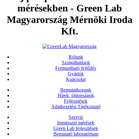
mérésekben - Green Lab
Magyarország Mérnöki Iroda
Kft.
Rólunk
Szolgáltatások
Fenntartható fejlődés
Gyártók
Kapcsolat
Bemutatkozunk
Hírek, újdonságok
Fejlesztések
Adatkezelési Tájékoztató
Szerviz
Immisszió mérések
Green Lab fejlesztések
Bemutató laboratórium