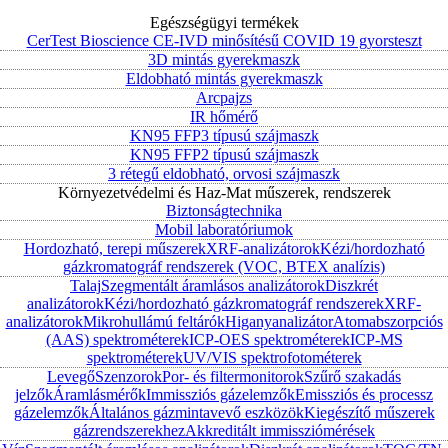
Egészségügyi termékek
CerTest Bioscience CE-IVD minősítésű COVID 19 gyorsteszt
3D mintás gyerekmaszk
Eldobható mintás gyerekmaszk
Arcpajzs
IR hőmérő
KN95 FFP3 típusú szájmaszk
KN95 FFP2 típusú szájmaszk
3 rétegű eldobható, orvosi szájmaszk
Környezetvédelmi és Haz-Mat műszerek, rendszerek
Biztonságtechnika
Mobil laboratóriumok
Hordozható, terepi műszerek
XRF-analizátorok
Kézi/hordozható
gázkromatográf rendszerek (VOC, BTEX analízis)
Talaj
Szegmentált áramlásos analizátorok
Diszkrét
analizátorok
Kézi/hordozható gázkromatográf rendszerek
XRF-
analizátorok
Mikrohullámú feltárók
Higanyanalizátor
Atomabszorpciós
(AAS) spektrométerek
ICP-OES spektrométerek
ICP-MS
spektrométerek
UV/VIS spektrofotométerek
Levegő
Szenzorok
Por- és filtermonitorok
Szűrő szakadás
jelzők
Áramlásmérők
Immissziós gázelemzők
Emissziós és processz
gázelemzők
Általános gázmintavevő eszközök
Kiegészítő műszerek
gázrendszerekhez
Akkreditált immissziómérések