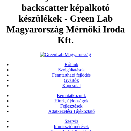
backscatter képalkotó
készülékek - Green Lab
Magyarország Mérnöki Iroda
Kft.
Rólunk
Szolgáltatások
Fenntartható fejlődés
Gyártók
Kapcsolat
Bemutatkozunk
Hírek, újdonságok
Fejlesztések
Adatkezelési Tájékoztató
Szerviz
Immisszió mérések