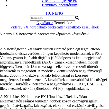
Green Lab fejlesztések
Bemutató laboratórium
HUN
ENG
Nyitólap >
Termékek >
Videray PX hordozható backscatter képalkotó készülékek
Videray PX hordozható backscatter képalkotó készülékek
A biztonságtechnikai szakterületen elérhető jelenlegi legfejlettebb
hordozható visszaverődési röntgen képalkotó modellcsalád, a PX a
Videray gyártó legújabb digitális jelfeldolgozó és képi megjelenítő
algoritmusával rendelkezik (APX). Ennek köszönhetően modell
függvényében akár 13 mm vastag acéllemezen keresztül történő
képalkotás is megoldott. A modellek kiemelkedően nagy fényerejű
(max. 2500 nit) kijelzővel, kiváló felbontással és korszerű
megjelenéssel rendelkeznek. A készülékek adattovábbítási lehetőségei
rendkívül sokrétűek, beleértve a hagyományos (USB C, USB 3.0),
illetve vezeték nélküli (Bluetooth, Wi-Fi) megoldásokat is.
A PX 1 Lite, PX 1, illetve PX Ultra készülékek kiválóan
alkalmazhatók számos területen, többek között csomagvizsgálat,
gépjármű átvizsgálás, falvizsgálat, elektronikai eszközök átvilágítása