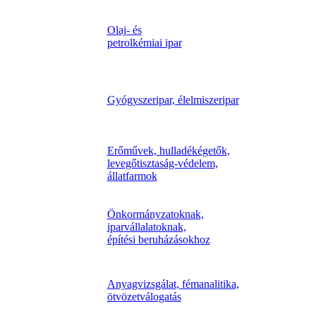
Olaj- és
petrolkémiai ipar
Gyógyszeripar, élelmiszeripar
Erőművek, hulladékégetők,
levegőtisztaság-védelem,
állatfarmok
Önkormányzatoknak,
iparvállalatoknak,
építési beruházásokhoz
Anyagvizsgálat, fémanalitika,
ötvözetválogatás