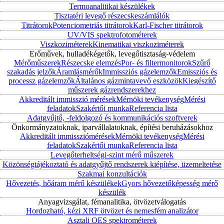
Termoanalitikai készülékek
Tisztatéri levegő részecskeszámlálók
Titrátorok
Potenciometriás titrátorok
Karl-Fischer titrátorok
UV/VIS spektrofotométerek
Viszkoziméterek
Kinematikai viszkoziméterek
Erőművek, hulladékégetők, levegőtisztaság-védelem
Mérőműszerek
Részecske elemzés
Por- és filtermonitorok
Szűrő
szakadás jelzők
Áramlásmérők
Immissziós gázelemzők
Emissziós és
processz gázelemzők
Általános gázmintavevő eszközök
Kiegészítő
műszerek gázrendszerekhez
Akkreditált immisszió mérések
Mérnöki tevékenység
Mérési
feladatok
Szakértői munka
Referencia lista
Adatgyűjtő, -feldolgozó és kommunikációs szoftverek
Önkormányzatoknak, iparvállalatoknak, építési beruházásokhoz
Akkreditált immissziómérések
Mérnöki tevékenység
Mérési
feladatok
Szakértői munka
Referencia lista
Levegőterheltségi-szint mérő műszerek
Közönségtájékoztató és adatgyűjtő rendszerek kiépítése, üzemeltetése
Szakmai konzultációk
Hővezetés, hőáram mérő készülékek
Gyors hővezetőképesség mérő
készülék
Anyagvizsgálat, fémanalitika, ötvözetválogatás
Hordozható, kézi XRF ötvözet és nemesfém analizátor
Asztali OES spektrométerek