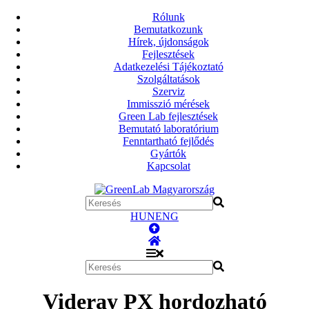
Rólunk
Bemutatkozunk
Hírek, újdonságok
Fejlesztések
Adatkezelési Tájékoztató
Szolgáltatások
Szerviz
Immisszió mérések
Green Lab fejlesztések
Bemutató laboratórium
Fenntartható fejlődés
Gyártók
Kapcsolat
HUN
ENG
Videray PX hordozható