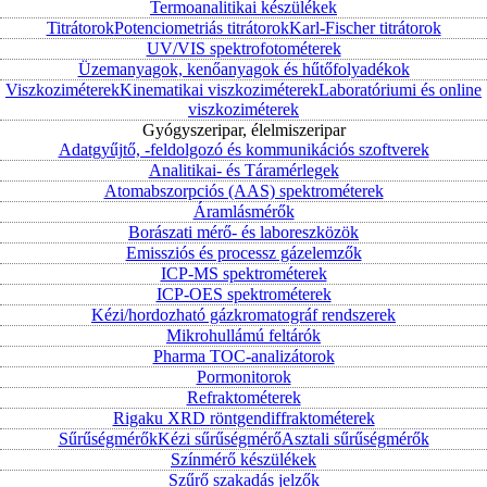
Termoanalitikai készülékek
Titrátorok
Potenciometriás titrátorok
Karl-Fischer titrátorok
UV/VIS spektrofotométerek
Üzemanyagok, kenőanyagok és hűtőfolyadékok
Viszkoziméterek
Kinematikai viszkoziméterek
Laboratóriumi és online
viszkoziméterek
Gyógyszeripar, élelmiszeripar
Adatgyűjtő, -feldolgozó és kommunikációs szoftverek
Analitikai- és Táramérlegek
Atomabszorpciós (AAS) spektrométerek
Áramlásmérők
Borászati mérő- és laboreszközök
Emissziós és processz gázelemzők
ICP-MS spektrométerek
ICP-OES spektrométerek
Kézi/hordozható gázkromatográf rendszerek
Mikrohullámú feltárók
Pharma TOC-analizátorok
Pormonitorok
Refraktométerek
Rigaku XRD röntgendiffraktométerek
Sűrűségmérők
Kézi sűrűségmérő
Asztali sűrűségmérők
Színmérő készülékek
Szűrő szakadás jelzők