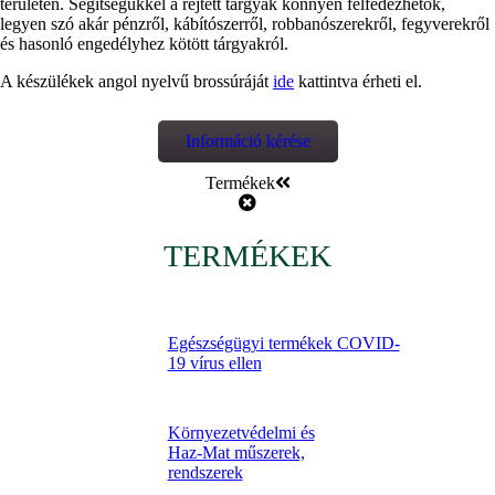
területén. Segítségükkel a rejtett tárgyak könnyen felfedezhetők,
legyen szó akár pénzről, kábítószerről, robbanószerekről, fegyverekről
és hasonló engedélyhez kötött tárgyakról.
A készülékek angol nyelvű brossúráját
ide
kattintva érheti el.
Információ kérése
Termékek
TERMÉKEK
Egészségügyi termékek COVID-
19 vírus ellen
Környezetvédelmi és
Haz-Mat műszerek,
rendszerek