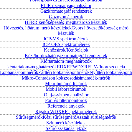
FTIR üzemanyaganalizátor
Gázkromatográf rendszerek
Gőznyomásmérők
HFRR kenőképesség-meghatározó készülék
Hővezetés, hőáram mérő készülékek
Gyors hővezetőképesség mérő
készülék
ICP-MS spektrométerek
ICP-OES spektrométerek
Kenőzsírok/Kenőolajok
Kézi/hordozható gázkromatográf rendszerek
Klórtartalom-meghatározók
kéntartalom-meghatározók
EDXRF
WDXRF
UV-fluoreszcencia
Lobbanáspontmérők
Zárttéri lobbanáspontmérők
Nyílttéri lobbanáspon
Mikro-Conradson kokszosodásimaradék-mérők
Mikrohullámú feltárók
Mobil laboratóriumok
Olaj-a-vízben analizátor
Por- és filtermonitorok
Referencia anyagok
Rigaku WDXRF spektrométerek
Sűrűségmérők
Kézi sűrűségmérő
Asztali sűrűségmérők
Színmérő készülékek
Szűrő szakadás jelzők