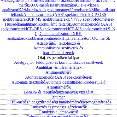
Víz
Szegmentált áramlásos analizátorok
Diszkrét analizátorok
TOC/TN-
mérők
AOX-mérő
Higanyanalizátor
Olaj-a-vízben
analizátor
Kézi/hordozható gázkromatográf rendszerek
Mikrohullámú
feltárók
Atomabszorpciós (AAS) spektrométerek
ICP-OES
spektrométerek
ICP-MS spektrométerek
UV/VIS spektrofotométerek
Hulladékanalitika
Mikrohullámú feltárók
Atomabszorpciós (AAS)
spektrométerek
ICP-OES spektrométerek
ICP-MS spektrométerek
S, N,
C, Cl elemanalizátorok
XRF-
analizátorok
Lobbanáspontmérők
Higanyanalizátor
TOC-mérők
Adatgyűjtő, -feldolgozó és
kommunikációs szoftverek és
ipari IT-rendszerek
Olaj- és petrolkémiai ipar
Adatgyűjtő, -feldolgozó és kommunikációs szoftverek
Analitikai- és Táramérlegek
Anilinpontmérő
Atomabszorpciós (AAS) spektrométerek
Automata desztilláló
Automata desztilláló
Mikrodesztilláló
Áramlásmérők
Benzin- és repülőgépüzemanyag vizsgálat
Bitumen
CFPP-mérő (hidegszűrhetőségi határhőmérséklet-meghatározó)
Emissziós és processz gázelemzők
Emulziósjellemző-mérő
Folyáspont- és zavarosodáspont-mérők