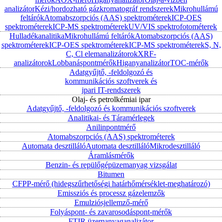
analizátor
Kézi/hordozható gázkromatográf rendszerek
Mikrohullámú
feltárók
Atomabszorpciós (AAS) spektrométerek
ICP-OES
spektrométerek
ICP-MS spektrométerek
UV/VIS spektrofotométerek
Hulladékanalitika
Mikrohullámú feltárók
Atomabszorpciós (AAS)
spektrométerek
ICP-OES spektrométerek
ICP-MS spektrométerek
S, N,
C, Cl elemanalizátorok
XRF-
analizátorok
Lobbanáspontmérők
Higanyanalizátor
TOC-mérők
Adatgyűjtő, -feldolgozó és
kommunikációs szoftverek és
ipari IT-rendszerek
Olaj- és petrolkémiai ipar
Adatgyűjtő, -feldolgozó és kommunikációs szoftverek
Analitikai- és Táramérlegek
Anilinpontmérő
Atomabszorpciós (AAS) spektrométerek
Automata desztilláló
Automata desztilláló
Mikrodesztilláló
Áramlásmérők
Benzin- és repülőgépüzemanyag vizsgálat
Bitumen
CFPP-mérő (hidegszűrhetőségi határhőmérséklet-meghatározó)
Emissziós és processz gázelemzők
Emulziósjellemző-mérő
Folyáspont- és zavarosodáspont-mérők
FTIR üzemanyaganalizátor