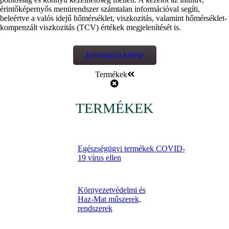
érintőképernyős menürendszer számtalan információval segíti,
beleértve a valós idejű hőmérséklet, viszkozitás, valamint hőmérséklet-
kompenzált viszkozitás (TCV) értékek megjelenítését is.
Információ kérése
Termékek
TERMÉKEK
Egészségügyi termékek COVID-
19 vírus ellen
Környezetvédelmi és
Haz-Mat műszerek,
rendszerek