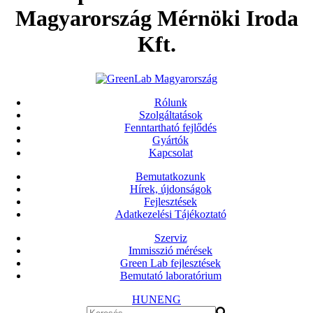
Magyarország Mérnöki Iroda
Kft.
Rólunk
Szolgáltatások
Fenntartható fejlődés
Gyártók
Kapcsolat
Bemutatkozunk
Hírek, újdonságok
Fejlesztések
Adatkezelési Tájékoztató
Szerviz
Immisszió mérések
Green Lab fejlesztések
Bemutató laboratórium
HUN
ENG