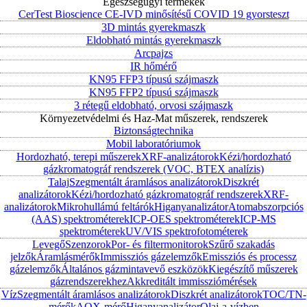
Egészségügyi termékek
CerTest Bioscience CE-IVD minősítésű COVID 19 gyorsteszt
3D mintás gyerekmaszk
Eldobható mintás gyerekmaszk
Arcpajzs
IR hőmérő
KN95 FFP3 típusú szájmaszk
KN95 FFP2 típusú szájmaszk
3 rétegű eldobható, orvosi szájmaszk
Környezetvédelmi és Haz-Mat műszerek, rendszerek
Biztonságtechnika
Mobil laboratóriumok
Hordozható, terepi műszerek
XRF-analizátorok
Kézi/hordozható
gázkromatográf rendszerek (VOC, BTEX analízis)
Talaj
Szegmentált áramlásos analizátorok
Diszkrét
analizátorok
Kézi/hordozható gázkromatográf rendszerek
XRF-
analizátorok
Mikrohullámú feltárók
Higanyanalizátor
Atomabszorpciós
(AAS) spektrométerek
ICP-OES spektrométerek
ICP-MS
spektrométerek
UV/VIS spektrofotométerek
Levegő
Szenzorok
Por- és filtermonitorok
Szűrő szakadás
jelzők
Áramlásmérők
Immissziós gázelemzők
Emissziós és processz
gázelemzők
Általános gázmintavevő eszközök
Kiegészítő műszerek
gázrendszerekhez
Akkreditált immissziómérések
Víz
Szegmentált áramlásos analizátorok
Diszkrét analizátorok
TOC/TN-
mérők
AOX-mérő
Higanyanalizátor
Olaj-a-vízben