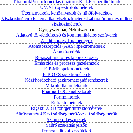
Titrátorok
Potenciometriás titrátorok
Karl-Fischer titrátorok
UV/VIS spektrofotométerek
Üzemanyagok, kenőanyagok és hűtőfolyadékok
Viszkoziméterek
Kinematikai viszkoziméterek
Laboratóriumi és online
viszkoziméterek
Gyógyszeripar, élelmiszeripar
Adatgyűjtő, -feldolgozó és kommunikációs szoftverek
Analitikai- és Táramérlegek
Atomabszorpciós (AAS) spektrométerek
Áramlásmérők
Borászati mérő- és laboreszközök
Emissziós és processz gázelemzők
ICP-MS spektrométerek
ICP-OES spektrométerek
Kézi/hordozható gázkromatográf rendszerek
Mikrohullámú feltárók
Pharma TOC-analizátorok
Pormonitorok
Refraktométerek
Rigaku XRD röntgendiffraktométerek
Sűrűségmérők
Kézi sűrűségmérő
Asztali sűrűségmérők
Színmérő készülékek
Szűrő szakadás jelzők
Termoanalitikai készülékek