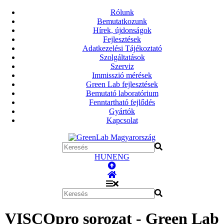
Rólunk
Bemutatkozunk
Hírek, újdonságok
Fejlesztések
Adatkezelési Tájékoztató
Szolgáltatások
Szerviz
Immisszió mérések
Green Lab fejlesztések
Bemutató laboratórium
Fenntartható fejlődés
Gyártók
Kapcsolat
HUN
ENG
VISCOpro sorozat - Green Lab