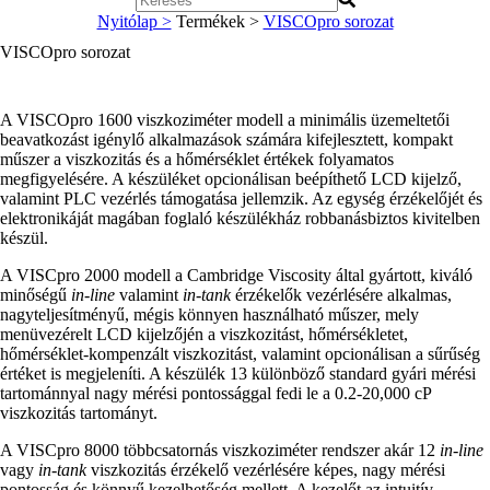
Nyitólap >
Termékek >
VISCOpro sorozat
VISCOpro sorozat
A VISCOpro 1600 viszkoziméter modell a minimális üzemeltetői
beavatkozást igénylő alkalmazások számára kifejlesztett, kompakt
műszer a viszkozitás és a hőmérséklet értékek folyamatos
megfigyelésére. A készüléket opcionálisan beépíthető LCD kijelző,
valamint PLC vezérlés támogatása jellemzik. Az egység érzékelőjét és
elektronikáját magában foglaló készülékház robbanásbiztos kivitelben
készül.
A VISCpro 2000 modell a Cambridge Viscosity által gyártott, kiváló
minőségű
in-line
valamint
in-tank
érzékelők vezérlésére alkalmas,
nagyteljesítményű, mégis könnyen használható műszer, mely
menüvezérelt LCD kijelzőjén a viszkozitást, hőmérsékletet,
hőmérséklet-kompenzált viszkozitást, valamint opcionálisan a sűrűség
értéket is megjeleníti. A készülék 13 különböző standard gyári mérési
tartománnyal nagy mérési pontossággal fedi le a 0.2-20,000 cP
viszkozitás tartományt.
A VISCpro 8000 többcsatornás viszkoziméter rendszer akár 12
in-line
vagy
in-tank
viszkozitás érzékelő vezérlésére képes, nagy mérési
pontosság és könnyű kezelhetőség mellett. A kezelőt az intuitív,