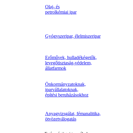
Olaj- és
petrolkémiai ipar
Gyógyszeripar, élelmiszeripar
Erőművek, hulladékégetők,
levegőtisztaság-védelem,
állatfarmok
Önkormányzatoknak,
iparvállalatoknak,
építési beruházásokhoz
Anyagvizsgálat, fémanalitika,
ötvözetválogatás