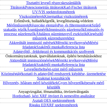
Tisztatéri levegő részecskeszámlálók
Titrátorok
Potenciometriás titrátorok
Karl-Fischer titrátorok
UV/VIS spektrofotométerek
Viszkoziméterek
Kinematikai viszkoziméterek
Erőművek, hulladékégetők, levegőtisztaság-védelem
Mérőműszerek
Részecske elemzés
Por- és filtermonitorok
Szűrő
szakadás jelzők
Áramlásmérők
Immissziós gázelemzők
Emissziós és
processz gázelemzők
Általános gázmintavevő eszközök
Kiegészítő
műszerek gázrendszerekhez
Akkreditált immisszió mérések
Mérnöki tevékenység
Mérési
feladatok
Szakértői munka
Referencia lista
Adatgyűjtő, -feldolgozó és kommunikációs szoftverek
Önkormányzatoknak, iparvállalatoknak, építési beruházásokhoz
Akkreditált immissziómérések
Mérnöki tevékenység
Mérési
feladatok
Szakértői munka
Referencia lista
Levegőterheltségi-szint mérő műszerek
Közönségtájékoztató és adatgyűjtő rendszerek kiépítése, üzemeltetése
Szakmai konzultációk
Hővezetés, hőáram mérő készülékek
Gyors hővezetőképesség mérő
készülék
Anyagvizsgálat, fémanalitika, ötvözetválogatás
Hordozható, kézi XRF ötvözet és nemesfém analizátor
Asztali OES spektrométerek
Rigaku EDXRF spektrométerek