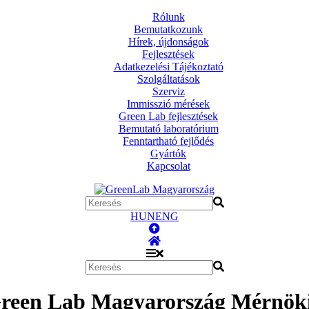
Rólunk
Bemutatkozunk
Hírek, újdonságok
Fejlesztések
Adatkezelési Tájékoztató
Szolgáltatások
Szerviz
Immisszió mérések
Green Lab fejlesztések
Bemutató laboratórium
Fenntartható fejlődés
Gyártók
Kapcsolat
HUN
ENG
reen Lab Magyarország Mérnöki