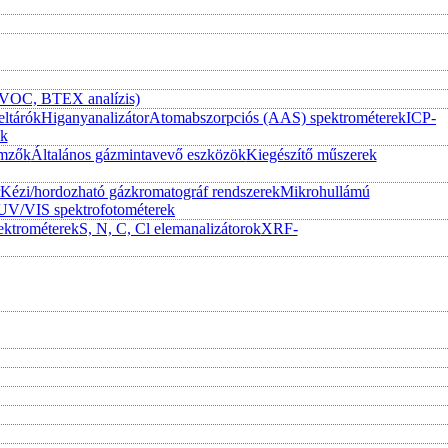
 (VOC, BTEX analízis)
eltárók
Higanyanalizátor
Atomabszorpciós (AAS) spektrométerek
ICP-
ek
emzők
Általános gázmintavevő eszközök
Kiegészítő műszerek
Kézi/hordozható gázkromatográf rendszerek
Mikrohullámú
UV/VIS spektrofotométerek
ktrométerek
S, N, C, Cl elemanalizátorok
XRF-