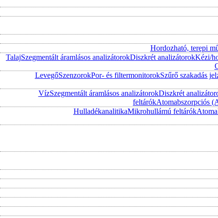
Hordozható, terepi m
Talaj
Szegmentált áramlásos analizátorok
Diszkrét analizátorok
Kézi/h
O
Levegő
Szenzorok
Por- és filtermonitorok
Szűrő szakadás jel
Víz
Szegmentált áramlásos analizátorok
Diszkrét analizátor
feltárók
Atomabszorpciós (
Hulladékanalitika
Mikrohullámú feltárók
Atomab