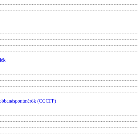
lék
i lobbanáspontmérők (CCCFP)