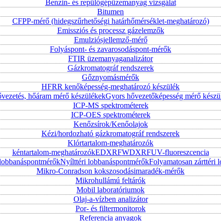
Benzin- és repülőgépüzemanyag vizsgálat
Bitumen
CFPP-mérő (hidegszűrhetőségi határhőmérséklet-meghatározó)
Emissziós és processz gázelemzők
Emulziósjellemző-mérő
Folyáspont- és zavarosodáspont-mérők
FTIR üzemanyaganalizátor
Gázkromatográf rendszerek
Gőznyomásmérők
HFRR kenőképesség-meghatározó készülék
vezetés, hőáram mérő készülékek
Gyors hővezetőképesség mérő készü
ICP-MS spektrométerek
ICP-OES spektrométerek
Kenőzsírok/Kenőolajok
Kézi/hordozható gázkromatográf rendszerek
Klórtartalom-meghatározók
kéntartalom-meghatározók
EDXRF
WDXRF
UV-fluoreszcencia
i lobbanáspontmérők
Nyílttéri lobbanáspontmérők
Folyamatosan zárttér
Mikro-Conradson kokszosodásimaradék-mérők
Mikrohullámú feltárók
Mobil laboratóriumok
Olaj-a-vízben analizátor
Por- és filtermonitorok
Referencia anyagok