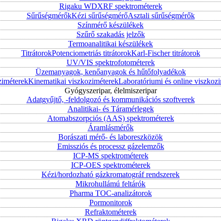
Rigaku WDXRF spektrométerek
Sűrűségmérők
Kézi sűrűségmérő
Asztali sűrűségmérők
Színmérő készülékek
Szűrő szakadás jelzők
Termoanalitikai készülékek
Titrátorok
Potenciometriás titrátorok
Karl-Fischer titrátorok
UV/VIS spektrofotométerek
Üzemanyagok, kenőanyagok és hűtőfolyadékok
ziméterek
Kinematikai viszkoziméterek
Laboratóriumi és online viszkoz
Gyógyszeripar, élelmiszeripar
Adatgyűjtő, -feldolgozó és kommunikációs szoftverek
Analitikai- és Táramérlegek
Atomabszorpciós (AAS) spektrométerek
Áramlásmérők
Borászati mérő- és laboreszközök
Emissziós és processz gázelemzők
ICP-MS spektrométerek
ICP-OES spektrométerek
Kézi/hordozható gázkromatográf rendszerek
Mikrohullámú feltárók
Pharma TOC-analizátorok
Pormonitorok
Refraktométerek