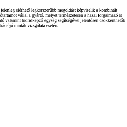
lenleg elérhető legkorszerűbb megoldást képviselik a kombinált
artamot vállal a gyártó, melyet természetesen a hazai forgalmazó is
ató valamint hidridképző egység segítségével jelentősen csökkenthetők
rációjú minták vizsgálata esetén.