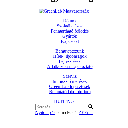
Rólunk
Szolgáltatások
Fenntartható fejlődés
Gyártók
Kapcsolat
Bemutatkozunk
Hírek, újdonságok
Fejlesztések
Adatkezelési Tájékoztató
Szerviz
Immisszió mérések
Green Lab fejlesztések
Bemutató laboratórium
HUN
ENG
Nyitólap >
Termékek >
ZEEnit