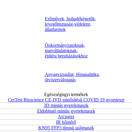
Erőművek, hulladékégetők,
levegőtisztaság-védelem,
állatfarmok
Önkormányzatoknak,
iparvállalatoknak,
építési beruházásokhoz
Anyagvizsgálat, fémanalitika,
ötvözetválogatás
Egészségügyi termékek
CerTest Bioscience CE-IVD minősítésű COVID 19 gyorsteszt
3D mintás gyerekmaszk
Eldobható mintás gyerekmaszk
Arcpajzs
IR hőmérő
KN95 FFP3 típusú szájmaszk