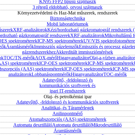
KN95 FFP2 típusú szájmaszk
3 rétegű eldobható, orvosi szájmaszk
Környezetvédelmi és Haz-Mat műszerek, rendszerek
Biztonságtechnika
Mobil laboratóriumok
űszerek
XRF-analizátorok
Kézi/hordozható gázkromatográf rendszerek
ordozható gázkromatográf rendszerek
XRF-analizátorok
Mikrohullámú f
ES spektrométerek
ICP-MS spektrométerek
UV/VIS spektrofotométer
zők
Áramlásmérők
Immissziós gázelemzők
Emissziós és processz gázel
gázrendszerekhez
Akkreditált immissziómérések
ok
TOC/TN-mérők
AOX-mérő
Higanyanalizátor
Olaj-a-vízben analizátor
AAS) spektrométerek
ICP-OES spektrométerek
ICP-MS spektrométerek
szorpciós (AAS) spektrométerek
ICP-OES spektrométerek
ICP-MS spe
analizátorok
Lobbanáspontmérők
Higanyanalizátor
TOC-mérők
Adatgyűjtő, -feldolgozó és
kommunikációs szoftverek és
ipari IT-rendszerek
Olaj- és petrolkémiai ipar
Adatgyűjtő, -feldolgozó és kommunikációs szoftverek
Analitikai- és Táramérlegek
Anilinpontmérő
Atomabszorpciós (AAS) spektrométerek
Automata desztilláló
Automata desztilláló
Mikrodesztilláló
Áramlásmérők