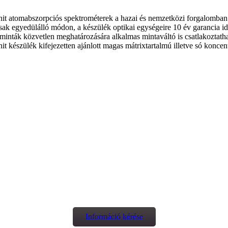
atomabszorpciós spektrométerek a hazai és nemzetközi forgalomban je
k egyedülálló módon, a készülék optikai egységeire 10 év garancia időt
minták közvetlen meghatározására alkalmas mintaváltó is csatlakoztath
t készülék kifejezetten ajánlott magas mátrixtartalmú illetve só koncent
Információ kérése