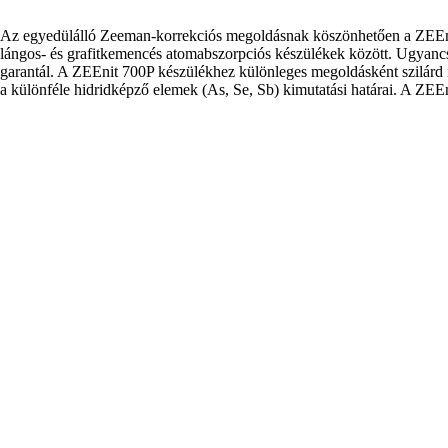
Az egyedülálló Zeeman-korrekciós megoldásnak köszönhetően a ZEEnit 
lángos- és grafitkemencés atomabszorpciós készülékek között. Ugyancsa
garantál. A ZEEnit 700P készülékhez különleges megoldásként szilárd 
a különféle hidridképző elemek (As, Se, Sb) kimutatási határai. A ZEEni