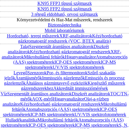
KN95 FFP3 típusú szájmaszk
KN95 FFP2 típusú szájmaszk
3 rétegű eldobható, orvosi szájmaszk
Környezetvédelmi és Haz-Mat műszerek, rendszerek
Biztonságtechnika
Mobil laboratóriumok
Hordozható, terepi műszerek
XRF-analizátorok
Kézi/hordozható
gázkromatográf rendszerek (VOC, BTEX analízis)
Talaj
Szegmentált áramlásos analizátorok
Diszkrét
analizátorok
Kézi/hordozható gázkromatográf rendszerek
XRF-
analizátorok
Mikrohullámú feltárók
Higanyanalizátor
Atomabszorpciós
(AAS) spektrométerek
ICP-OES spektrométerek
ICP-MS
spektrométerek
UV/VIS spektrofotométerek
Levegő
Szenzorok
Por- és filtermonitorok
Szűrő szakadás
jelzők
Áramlásmérők
Immissziós gázelemzők
Emissziós és processz
gázelemzők
Általános gázmintavevő eszközök
Kiegészítő műszerek
gázrendszerekhez
Akkreditált immissziómérések
Víz
Szegmentált áramlásos analizátorok
Diszkrét analizátorok
TOC/TN-
mérők
AOX-mérő
Higanyanalizátor
Olaj-a-vízben
analizátor
Kézi/hordozható gázkromatográf rendszerek
Mikrohullámú
feltárók
Atomabszorpciós (AAS) spektrométerek
ICP-OES
spektrométerek
ICP-MS spektrométerek
UV/VIS spektrofotométerek
Hulladékanalitika
Mikrohullámú feltárók
Atomabszorpciós (AAS)
spektrométerek
ICP-OES spektrométerek
ICP-MS spektrométerek
S, N,