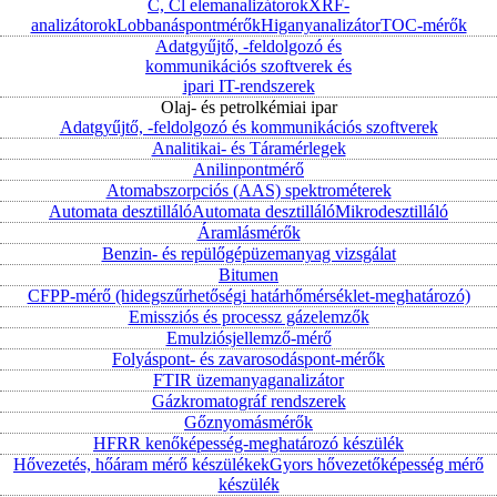
C, Cl elemanalizátorok
XRF-
analizátorok
Lobbanáspontmérők
Higanyanalizátor
TOC-mérők
Adatgyűjtő, -feldolgozó és
kommunikációs szoftverek és
ipari IT-rendszerek
Olaj- és petrolkémiai ipar
Adatgyűjtő, -feldolgozó és kommunikációs szoftverek
Analitikai- és Táramérlegek
Anilinpontmérő
Atomabszorpciós (AAS) spektrométerek
Automata desztilláló
Automata desztilláló
Mikrodesztilláló
Áramlásmérők
Benzin- és repülőgépüzemanyag vizsgálat
Bitumen
CFPP-mérő (hidegszűrhetőségi határhőmérséklet-meghatározó)
Emissziós és processz gázelemzők
Emulziósjellemző-mérő
Folyáspont- és zavarosodáspont-mérők
FTIR üzemanyaganalizátor
Gázkromatográf rendszerek
Gőznyomásmérők
HFRR kenőképesség-meghatározó készülék
Hővezetés, hőáram mérő készülékek
Gyors hővezetőképesség mérő
készülék