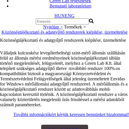
Green Lab fejlesztések
Bemutató laboratórium
HUN
ENG
Nyitólap >
Termékek >
Közönségtájékoztató és adatgyűjtő rendszerek kiépítése, üzemeltetése
Közönségtájékoztató és adatgyűjtő rendszerek kiépítése, üzemeltetése
Vállaljuk kulcsrakész levegőterheltségi szint-mérő állomás szállításán
felül az állomás mérési eredményeinek közönségtájékoztató táblán
történő megjelenítését, felügyeletét, melyhez a Green Lab Kft. által
telepített szükséges adatgyűjtő illetve -továbbító rendszer 100%-os
kompatibilitást biztosít a magyarországi Környezetvédelmi és
Természetvédelmi Felügyelőségek által jelenleg üzemeltetett Envidas
for Windows mérőállomási adatgyűjtő rendszerrel. A mérőállomás és a
közönségtájékoztató rendszer között az adattovábbítás mobil-
kapcsolaton keresztül történik. A közönségtájékoztató rendszer a város
valamely közterületén megjeleníti órás frissítéssel a mérési adatokból
számolt paramétereket.
További információkért kérjük keressen bennünket bizalommal!