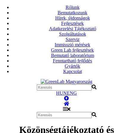
Rólunk
Bemutatkozunk
Hírek, újdonságok
Fejlesztések
Adatkezelési Tájékoztató
Szolgáltatások
Szerviz
Immisszió mérések
Green Lab fejlesztések
Bemutató laboratórium
Fenntartható fejlődés
Gyártók
Kapcsolat
HUN
ENG
Közönségtájékoztató és