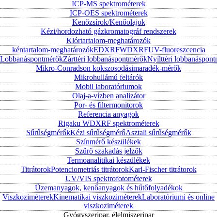
ICP-MS spektrométerek
ICP-OES spektrométerek
Kenőzsírok/Kenőolajok
Kézi/hordozható gázkromatográf rendszerek
Klórtartalom-meghatározók
kéntartalom-meghatározók
EDXRF
WDXRF
UV-fluoreszcencia
Lobbanáspontmérők
Zárttéri lobbanáspontmérők
Nyílttéri lobbanáspon
Mikro-Conradson kokszosodásimaradék-mérők
Mikrohullámú feltárók
Mobil laboratóriumok
Olaj-a-vízben analizátor
Por- és filtermonitorok
Referencia anyagok
Rigaku WDXRF spektrométerek
Sűrűségmérők
Kézi sűrűségmérő
Asztali sűrűségmérők
Színmérő készülékek
Szűrő szakadás jelzők
Termoanalitikai készülékek
Titrátorok
Potenciometriás titrátorok
Karl-Fischer titrátorok
UV/VIS spektrofotométerek
Üzemanyagok, kenőanyagok és hűtőfolyadékok
Viszkoziméterek
Kinematikai viszkoziméterek
Laboratóriumi és online
viszkoziméterek
Gyógyszeripar, élelmiszeripar