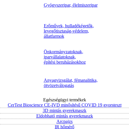
Gyógyszeripar, élelmiszeripar
Erőművek, hulladékégetők,
levegőtisztaság-védelem,
állatfarmok
Önkormányzatoknak,
iparvállalatoknak,
építési beruházásokhoz
Anyagvizsgálat, fémanalitika,
ötvözetválogatás
Egészségügyi termékek
CerTest Bioscience CE-IVD minősítésű COVID 19 gyorsteszt
3D mintás gyerekmaszk
Eldobható mintás gyerekmaszk
Arcpajzs
IR hőmérő