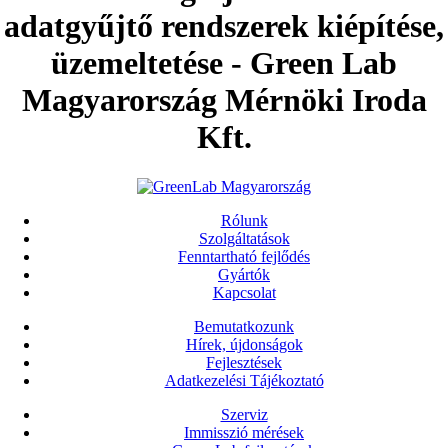
adatgyűjtő rendszerek kiépítése,
üzemeltetése - Green Lab
Magyarország Mérnöki Iroda
Kft.
Rólunk
Szolgáltatások
Fenntartható fejlődés
Gyártók
Kapcsolat
Bemutatkozunk
Hírek, újdonságok
Fejlesztések
Adatkezelési Tájékoztató
Szerviz
Immisszió mérések