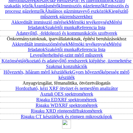
Mérőműszerek
Részecske elemzés
Por- és filtermonitorok
Szűrő
szakadás jelzők
Áramlásmérők
Immissziós gázelemzők
Emissziós és
processz gázelemzők
Általános gázmintavevő eszközök
Kiegészítő
műszerek gázrendszerekhez
Akkreditált immisszió mérések
Mérnöki tevékenység
Mérési
feladatok
Szakértői munka
Referencia lista
Adatgyűjtő, -feldolgozó és kommunikációs szoftverek
Önkormányzatoknak, iparvállalatoknak, építési beruházásokhoz
Akkreditált immissziómérések
Mérnöki tevékenység
Mérési
feladatok
Szakértői munka
Referencia lista
Levegőterheltségi-szint mérő műszerek
Közönségtájékoztató és adatgyűjtő rendszerek kiépítése, üzemeltetése
Szakmai konzultációk
Hővezetés, hőáram mérő készülékek
Gyors hővezetőképesség mérő
készülék
Anyagvizsgálat, fémanalitika, ötvözetválogatás
Hordozható, kézi XRF ötvözet és nemesfém analizátor
Asztali OES spektrométerek
Rigaku EDXRF spektrométerek
Rigaku WDXRF spektrométerek
Rigaku XRD röntgendiffraktométerek
Rigaku CT készülékek és röntgen mikroszkópok