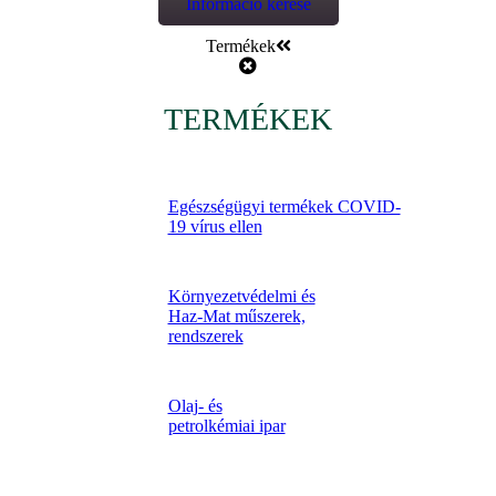
Információ kérése
Termékek
TERMÉKEK
Egészségügyi termékek COVID-
19 vírus ellen
Környezetvédelmi és
Haz-Mat műszerek,
rendszerek
Olaj- és
petrolkémiai ipar