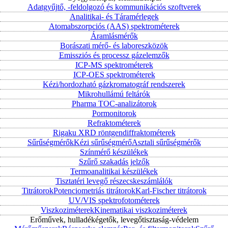
Adatgyűjtő, -feldolgozó és kommunikációs szoftverek
Analitikai- és Táramérlegek
Atomabszorpciós (AAS) spektrométerek
Áramlásmérők
Borászati mérő- és laboreszközök
Emissziós és processz gázelemzők
ICP-MS spektrométerek
ICP-OES spektrométerek
Kézi/hordozható gázkromatográf rendszerek
Mikrohullámú feltárók
Pharma TOC-analizátorok
Pormonitorok
Refraktométerek
Rigaku XRD röntgendiffraktométerek
Sűrűségmérők
Kézi sűrűségmérő
Asztali sűrűségmérők
Színmérő készülékek
Szűrő szakadás jelzők
Termoanalitikai készülékek
Tisztatéri levegő részecskeszámlálók
Titrátorok
Potenciometriás titrátorok
Karl-Fischer titrátorok
UV/VIS spektrofotométerek
Viszkoziméterek
Kinematikai viszkoziméterek
Erőművek, hulladékégetők, levegőtisztaság-védelem