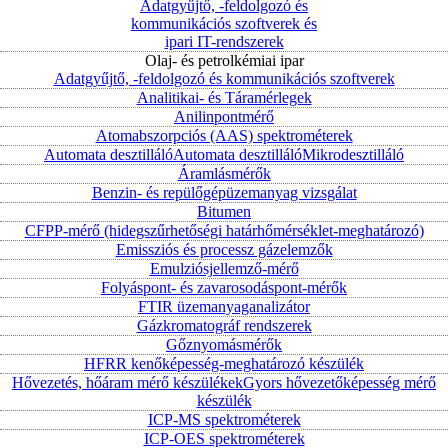
Adatgyűjtő, -feldolgozó és
kommunikációs szoftverek és
ipari IT-rendszerek
Olaj- és petrolkémiai ipar
Adatgyűjtő, -feldolgozó és kommunikációs szoftverek
Analitikai- és Táramérlegek
Anilinpontmérő
Atomabszorpciós (AAS) spektrométerek
Automata desztilláló
Automata desztilláló
Mikrodesztilláló
Áramlásmérők
Benzin- és repülőgépüzemanyag vizsgálat
Bitumen
CFPP-mérő (hidegszűrhetőségi határhőmérséklet-meghatározó)
Emissziós és processz gázelemzők
Emulziósjellemző-mérő
Folyáspont- és zavarosodáspont-mérők
FTIR üzemanyaganalizátor
Gázkromatográf rendszerek
Gőznyomásmérők
HFRR kenőképesség-meghatározó készülék
Hővezetés, hőáram mérő készülékek
Gyors hővezetőképesség mérő
készülék
ICP-MS spektrométerek
ICP-OES spektrométerek