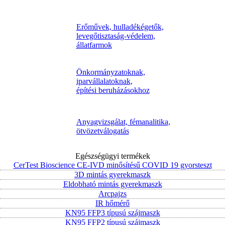
Erőművek, hulladékégetők,
levegőtisztaság-védelem,
állatfarmok
Önkormányzatoknak,
iparvállalatoknak,
építési beruházásokhoz
Anyagvizsgálat, fémanalitika,
ötvözetválogatás
Egészségügyi termékek
CerTest Bioscience CE-IVD minősítésű COVID 19 gyorsteszt
3D mintás gyerekmaszk
Eldobható mintás gyerekmaszk
Arcpajzs
IR hőmérő
KN95 FFP3 típusú szájmaszk
KN95 FFP2 típusú szájmaszk