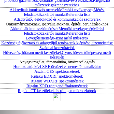
processz gázelemzők
Általános gázmintavevő eszközök
Kiegészítő
műszerek gázrendszerekhez
Akkreditált immisszió mérések
Mérnöki tevékenység
Mérési
feladatok
Szakértői munka
Referencia lista
Adatgyűjtő, -feldolgozó és kommunikációs szoftverek
Önkormányzatoknak, iparvállalatoknak, építési beruházásokhoz
Akkreditált immissziómérések
Mérnöki tevékenység
Mérési
feladatok
Szakértői munka
Referencia lista
Levegőterheltségi-szint mérő műszerek
Közönségtájékoztató és adatgyűjtő rendszerek kiépítése, üzemeltetése
Szakmai konzultációk
Hővezetés, hőáram mérő készülékek
Gyors hővezetőképesség mérő
készülék
Anyagvizsgálat, fémanalitika, ötvözetválogatás
Hordozható, kézi XRF ötvözet és nemesfém analizátor
Asztali OES spektrométerek
Rigaku EDXRF spektrométerek
Rigaku WDXRF spektrométerek
Rigaku XRD röntgendiffraktométerek
Rigaku CT készülékek és röntgen mikroszkópok