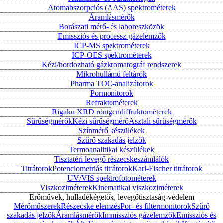
Atomabszorpciós (AAS) spektrométerek
Áramlásmérők
Borászati mérő- és laboreszközök
Emissziós és processz gázelemzők
ICP-MS spektrométerek
ICP-OES spektrométerek
Kézi/hordozható gázkromatográf rendszerek
Mikrohullámú feltárók
Pharma TOC-analizátorok
Pormonitorok
Refraktométerek
Rigaku XRD röntgendiffraktométerek
Sűrűségmérők
Kézi sűrűségmérő
Asztali sűrűségmérők
Színmérő készülékek
Szűrő szakadás jelzők
Termoanalitikai készülékek
Tisztatéri levegő részecskeszámlálók
Titrátorok
Potenciometriás titrátorok
Karl-Fischer titrátorok
UV/VIS spektrofotométerek
Viszkoziméterek
Kinematikai viszkoziméterek
Erőművek, hulladékégetők, levegőtisztaság-védelem
Mérőműszerek
Részecske elemzés
Por- és filtermonitorok
Szűrő
szakadás jelzők
Áramlásmérők
Immissziós gázelemzők
Emissziós és