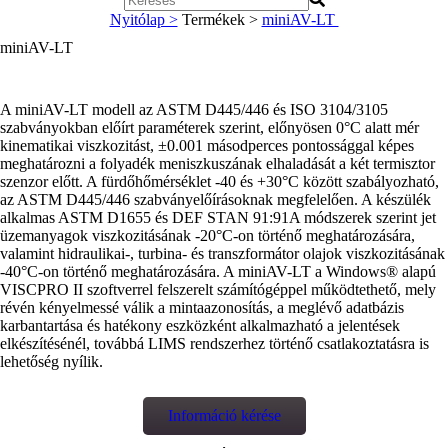
Nyitólap >
Termékek >
miniAV-LT
miniAV-LT
A miniAV-LT modell az ASTM D445/446 és ISO 3104/3105
szabványokban előírt paraméterek szerint, előnyösen 0°C alatt mér
kinematikai viszkozitást, ±0.001 másodperces pontossággal képes
meghatározni a folyadék meniszkuszának elhaladását a két termisztor
szenzor előtt. A fürdőhőmérséklet -40 és +30°C között szabályozható,
az ASTM D445/446 szabványelőírásoknak megfelelően. A készülék
alkalmas ASTM D1655 és DEF STAN 91:91A módszerek szerint jet
üzemanyagok viszkozitásának -20°C-on történő meghatározására,
valamint hidraulikai-, turbina- és transzformátor olajok viszkozitásának
-40°C-on történő meghatározására. A miniAV-LT a Windows® alapú
VISCPRO II szoftverrel felszerelt számítógéppel működtethető, mely
révén kényelmessé válik a mintaazonosítás, a meglévő adatbázis
karbantartása és hatékony eszközként alkalmazható a jelentések
elkészítésénél, továbbá LIMS rendszerhez történő csatlakoztatásra is
lehetőség nyílik.
Információ kérése