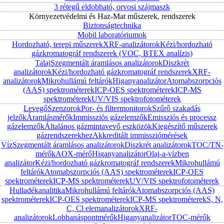
3 rétegű eldobható, orvosi szájmaszk
Környezetvédelmi és Haz-Mat műszerek, rendszerek
Biztonságtechnika
Mobil laboratóriumok
Hordozható, terepi műszerek
XRF-analizátorok
Kézi/hordozható
gázkromatográf rendszerek (VOC, BTEX analízis)
Talaj
Szegmentált áramlásos analizátorok
Diszkrét
analizátorok
Kézi/hordozható gázkromatográf rendszerek
XRF-
analizátorok
Mikrohullámú feltárók
Higanyanalizátor
Atomabszorpciós
(AAS) spektrométerek
ICP-OES spektrométerek
ICP-MS
spektrométerek
UV/VIS spektrofotométerek
Levegő
Szenzorok
Por- és filtermonitorok
Szűrő szakadás
jelzők
Áramlásmérők
Immissziós gázelemzők
Emissziós és processz
gázelemzők
Általános gázmintavevő eszközök
Kiegészítő műszerek
gázrendszerekhez
Akkreditált immissziómérések
Víz
Szegmentált áramlásos analizátorok
Diszkrét analizátorok
TOC/TN-
mérők
AOX-mérő
Higanyanalizátor
Olaj-a-vízben
analizátor
Kézi/hordozható gázkromatográf rendszerek
Mikrohullámú
feltárók
Atomabszorpciós (AAS) spektrométerek
ICP-OES
spektrométerek
ICP-MS spektrométerek
UV/VIS spektrofotométerek
Hulladékanalitika
Mikrohullámú feltárók
Atomabszorpciós (AAS)
spektrométerek
ICP-OES spektrométerek
ICP-MS spektrométerek
S, N,
C, Cl elemanalizátorok
XRF-
analizátorok
Lobbanáspontmérők
Higanyanalizátor
TOC-mérők