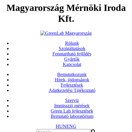
Magyarország Mérnöki Iroda
Kft.
Rólunk
Szolgáltatások
Fenntartható fejlődés
Gyártók
Kapcsolat
Bemutatkozunk
Hírek, újdonságok
Fejlesztések
Adatkezelési Tájékoztató
Szerviz
Immisszió mérések
Green Lab fejlesztések
Bemutató laboratórium
HUN
ENG