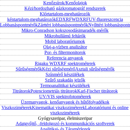
Kenőzsírok/Kenőolajok
Kézi/hordozható gázkromatográf rendszerek
Klórtartalom-meghatározók
kéntartalom-meghatározók
EDXRF
WDXRF
UV-fluoreszcencia
Lobbanáspontmérők
Zárttéri lobbanáspontmérők
Nyílttéri lobbanáspon
Mikro-Conradson kokszosodásimaradék-mérők
Mikrohullámú feltárók
Mobil laboratóriumok
Olaj-a-vízben analizátor
Por- és filtermonitorok
Referencia anyagok
Rigaku WDXRF spektrométerek
Sűrűségmérők
Kézi sűrűségmérő
Asztali sűrűségmérők
Színmérő készülékek
Szűrő szakadás jelzők
Termoanalitikai készülékek
Titrátorok
Potenciometriás titrátorok
Karl-Fischer titrátorok
UV/VIS spektrofotométerek
Üzemanyagok, kenőanyagok és hűtőfolyadékok
Viszkoziméterek
Kinematikai viszkoziméterek
Laboratóriumi és online
viszkoziméterek
Gyógyszeripar, élelmiszeripar
Adatgyűjtő, -feldolgozó és kommunikációs szoftverek
Analitikai- és Táramérlegek