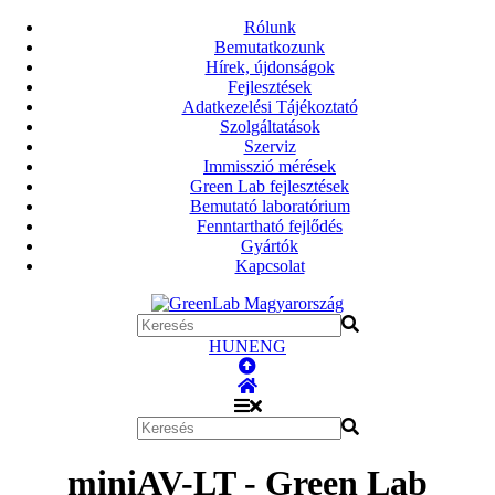
Rólunk
Bemutatkozunk
Hírek, újdonságok
Fejlesztések
Adatkezelési Tájékoztató
Szolgáltatások
Szerviz
Immisszió mérések
Green Lab fejlesztések
Bemutató laboratórium
Fenntartható fejlődés
Gyártók
Kapcsolat
HUN
ENG
miniAV-LT - Green Lab